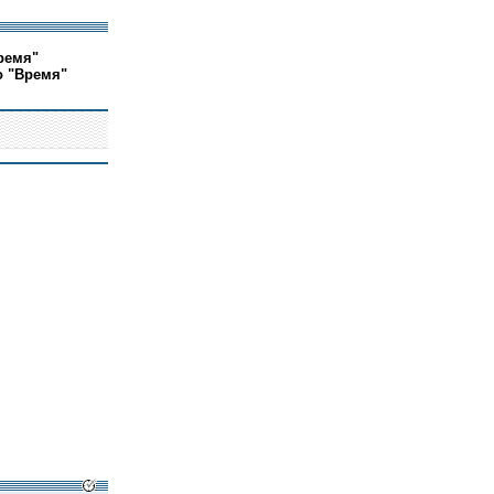
ремя"
о "Время"