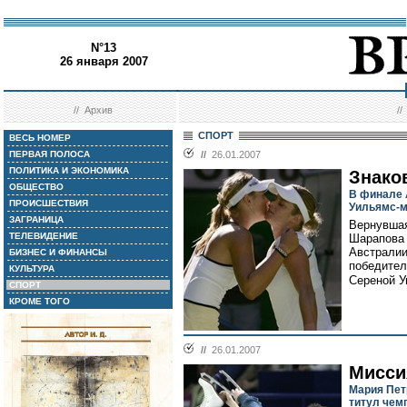
N°13
26 января 2007
//
Архив
/
СПОРТ
ВЕСЬ НОМЕР
ПЕРВАЯ ПОЛОСА
//
26.01.2007
ПОЛИТИКА И ЭКОНОМИКА
Знако
ОБЩЕСТВО
В финале 
ПРОИСШЕСТВИЯ
Уильямс-
ЗАГРАНИЦА
Вернувшая
ТЕЛЕВИДЕНИЕ
Шарапова 
Австралии
БИЗНЕС И ФИНАНСЫ
победител
КУЛЬТУРА
Сереной У
СПОРТ
КРОМЕ ТОГО
//
26.01.2007
Мисси
Мария Пет
титул чем