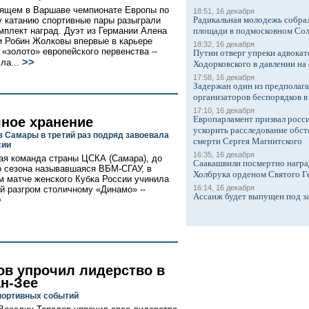
ящем в Варшаве чемпионате Европы по
18:51, 16 декабря
Радикальная молодежь собрал
 катанию спортивные пары разыграли
мплект наград. Дуэт из Германии Алена
площади в подмосковном Со
и Робин Жолковы впервые в карьере
18:32, 16 декабря
 «золото» европейского первенства --
Путин отверг упреки адвокат
>>
ла...
Ходорковского в давлении на 
17:58, 16 декабря
Задержан один из предполаг
организаторов беспорядков 
17:10, 16 декабря
Европарламент призвал росси
чное хранение
ускорить расследование обст
з Самары в третий раз подряд завоевала
смерти Сергея Магнитского
сии
16:35, 16 декабря
я команда страны ЦСКА (Самара), до
Саакашвили посмертно награ
 сезона называвшаяся ВБМ-СГАУ, в
Холбрука орденом Святого Г
 матче женского Кубка России учинила
16:14, 16 декабря
 разгром столичному «Динамо» --
Ассанж будет выпущен под з
>
ов упрочил лидерство в
ан-Зее
портивных событий