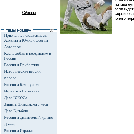
Болгарин 
на междун
голландск
Обзоры
соревнова
юного нор
ТЕМЫ НОМЕРА
Признание независимости
Абхазии и Южной Осетии
Автопром
Ксенофобия и неофашизм в
России
Россия и Прибалтика
Исторические версии
Косово
Россия и Белоруссия
Израиль и Палестина
Дело ЮКОСа
Защита Химкинского леса
Дело Бульбова
Россия и финансовый кризис
Доллар
Россия и Израиль