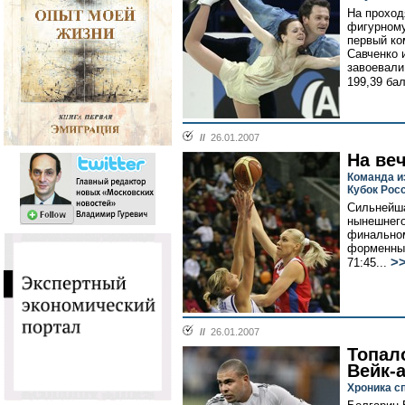
На проход
фигурному
первый ко
Савченко 
завоевали
199,39 бал
//
26.01.2007
На ве
Команда и
Кубок Рос
Сильнейша
нынешнего
финальном
форменный
>
71:45...
//
26.01.2007
Топал
Вейк-
Хроника с