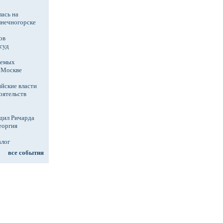
ась на
лнечногорске
ов
суд
аемых
в Москве
йские власти
оятельств
дил Ричарда
еоргия
алог
все события