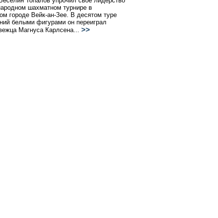
Веселин Топалов упрочил свое лидерство
ародном шахматном турнире в
ом городе Вейк-ан-Зее. В десятом туре
ний белыми фигурами он переиграл
>>
вежца Магнуса Карлсена...