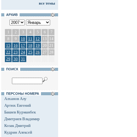
все темы
АРХИВ
1
2
3
4
5
6
7
8
9
10
11
12
13
14
15
16
17
18
19
20
21
22
23
24
25
26
27
28
29
30
31
ПОИСК
ПЕРСОНЫ НОМЕРА
Алханов Алу
Артюх Евгений
Бакиев Курманбек
Дмитриев Владимир
Козак Дмитрий
Кудрин Алексей