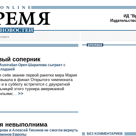
ИД "В
Издательств
/
поиск
вый соперник
Australian Open Шарапова сыграет с
младшей
 себе звание первой ракетки мира Мария
вышла в финал Открытого чемпионата
 и в субботу встретится с двукратной
ьницей этого турнира американкой
>>
ильямс...
я невыполнима
рова и Алексей Тихонов не смогли вернуть
БЕЗ КОМMЕНТАРИЕВ
пионов Европы