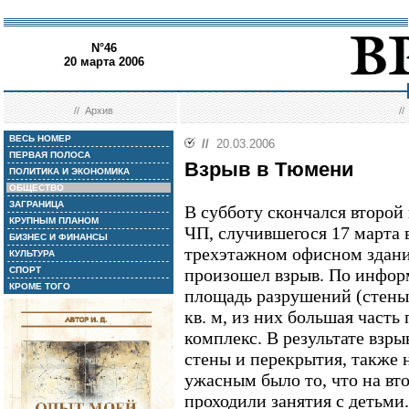
N°46
20 марта 2006
//
Архив
/
ВЕСЬ НОМЕР
//
20.03.2006
ПЕРВАЯ ПОЛОСА
Взрыв в Тюмени
ПОЛИТИКА И ЭКОНОМИКА
ОБЩЕСТВО
ЗАГРАНИЦА
В субботу скончался второй
КРУПНЫМ ПЛАНОМ
ЧП, случившегося 17 марта 
БИЗНЕС И ФИНАНСЫ
трехэтажном офисном здан
КУЛЬТУРА
СПОРТ
произошел взрыв. По инфо
КРОМЕ ТОГО
площадь разрушений (стены 
кв. м, из них большая част
комплекс. В результате взр
стены и перекрытия, также 
ужасным было то, что на вт
проходили занятия с детьми