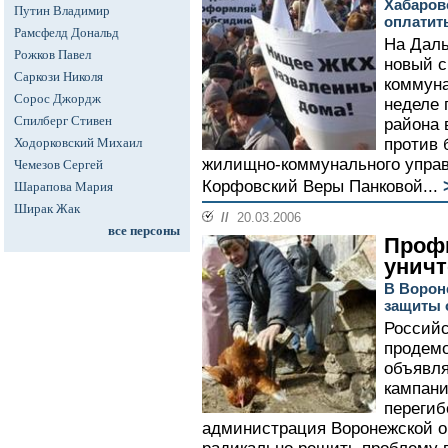
Хабаров
Путин Владимир
оплатит
Рамсфелд Дональд
На Даль
Рожков Павел
новый с
Саркози Николя
коммун
Сорос Джордж
неделе 
Спилберг Стивен
района 
Ходорковский Михаил
против 
жилищно-коммунального управ
Чемезов Сергей
Корфовский Веры Панковой...
Шарапова Мария
Ширак Жак
//
20.03.2006
все персоны
Проф
унич
В Ворон
защиты 
Российс
продемо
объявля
кампани
перегиб
администрация Воронежской о