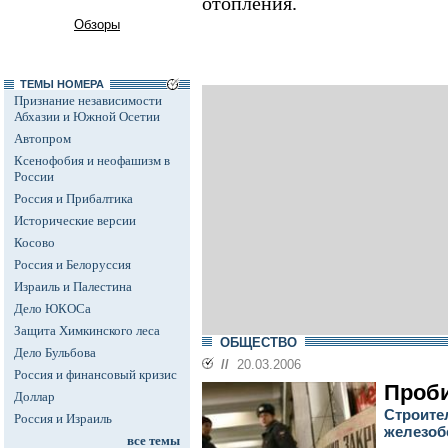
отопления.
Обзоры
ТЕМЫ НОМЕРА
Признание независимости
Абхазии и Южной Осетии
Автопром
Ксенофобия и неофашизм в
России
Россия и Прибалтика
Исторические версии
Косово
Россия и Белоруссия
Израиль и Палестина
Дело ЮКОСа
Защита Химкинского леса
ОБЩЕСТВО
Дело Бульбова
//
20.03.2006
Россия и финансовый кризис
Проб
Доллар
Строите
Россия и Израиль
железоб
все темы