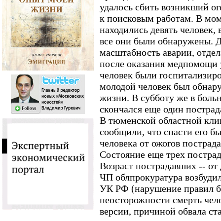
удалось сбить возникший ог
к поисковым работам. В мо
находились девять человек, 
все они были обнаружены. Д
масштабность аварии, отдел
после оказания медпомощи 
человек были госпитализир
молодой человек был обнар
жизни. В субботу же в боль
скончался еще один пострад
В тюменской областной кли
сообщили, что спасти его б
человека от ожогов пострад
Состояние еще трех постра
Возраст пострадавших -- от 
ЧП облпрокуратура возбудила
УК РФ (нарушение правил б
неосторожности смерть чело
версии, причиной обвала ста