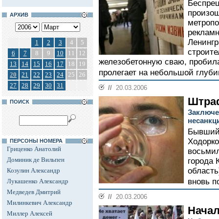
Беспрец
произош
АРХИВ
метропо
рекламн
Ленингр
1
2
3
4
5
строите
6
7
8
9
10
11
12
железобетонную сваю, пробила
13
14
15
16
17
18
19
пролегает на небольшой глубин
20
21
22
23
24
25
26
27
28
29
30
31
//
20.03.2006
Штра
ПОИСК
Заключе
несанкц
Бывший
Ходорк
ПЕРСОНЫ НОМЕРА
Гриценко Анатолий
восьмил
Доминик де Вильпен
города 
область
Козулин Александр
вновь п
Лукашенко Александр
Медведев Дмитрий
//
20.03.2006
Милинкевич Александр
Начал
Миллер Алексей