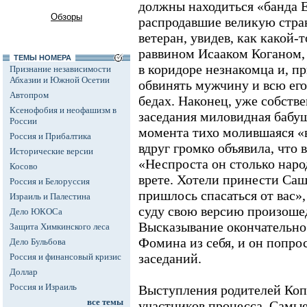
должны находиться «банда Е
Обзоры
распродавшие великую стра
ветеран, увидев, как какой-
раввином Исааком Коганом,
ТЕМЫ НОМЕРА
в коридоре незнакомца и, пр
Признание независимости
Абхазии и Южной Осетии
обвинять мужчину и всю его
Автопром
бедах. Наконец, уже собстве
Ксенофобия и неофашизм в
заседания миловидная бабуш
России
момента тихо молившаяся «
Россия и Прибалтика
вдруг громко объявила, что 
Исторические версии
«Неспроста он столько наро
Косово
врете. Хотели принести Сашу
Россия и Белоруссия
пришлось спасаться от вас»
Израиль и Палестина
суду свою версию произошед
Дело ЮКОСа
Высказывание окончательно
Защита Химкинского леса
Фомина из себя, и он попр
Дело Бульбова
заседаний.
Россия и финансовый кризис
Доллар
Россия и Израиль
Выступления родителей Копц
все темы
участников процесса. Самы