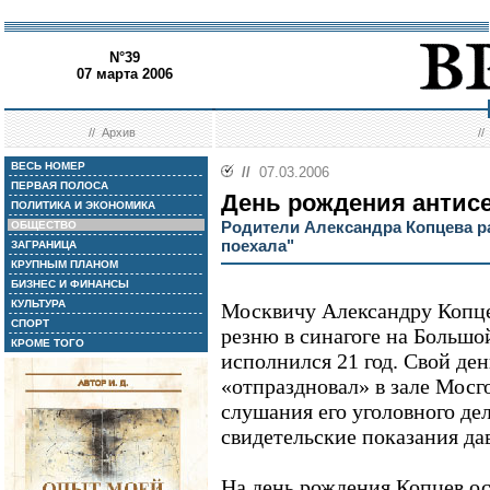
N°39
07 марта 2006
//
Архив
/
ВЕСЬ НОМЕР
//
07.03.2006
ПЕРВАЯ ПОЛОСА
День рождения антис
ПОЛИТИКА И ЭКОНОМИКА
Родители Александра Копцева ра
ОБЩЕСТВО
поехала"
ЗАГРАНИЦА
КРУПНЫМ ПЛАНОМ
БИЗНЕС И ФИНАНСЫ
КУЛЬТУРА
Москвичу Александру Копце
СПОРТ
резню в синагоге на Большо
КРОМЕ ТОГО
исполнился 21 год. Свой де
«отпраздновал» в зале Мосг
слушания его уголовного дел
свидетельские показания дав
На день рождения Копцев ос