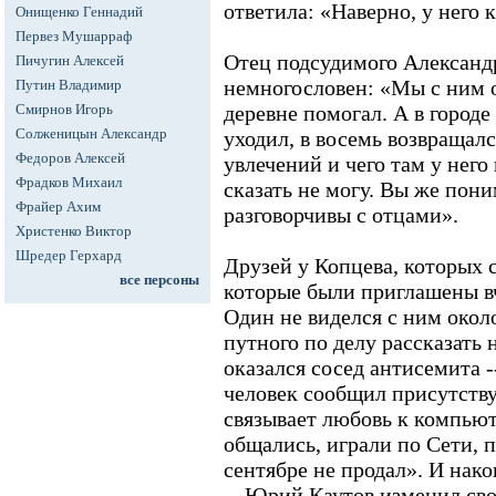
ответила: «Наверно, у него 
Онищенко Геннадий
Первез Мушарраф
Отец подсудимого Александ
Пичугин Алексей
немногословен: «Мы с ним о
Путин Владимир
Смирнов Игорь
деревне помогал. А в городе
Солженицын Александр
уходил, в восемь возвращал
Федоров Алексей
увлечений и чего там у него 
Фрадков Михаил
сказать не могу. Вы же пони
Фрайер Ахим
разговорчивы с отцами».
Христенко Виктор
Шредер Герхард
Друзей у Копцева, которых 
все персоны
которые были приглашены вче
Один не виделся с ним около
путного по делу рассказать 
оказался сосед антисемита 
человек сообщил присутств
связывает любовь к компью
общались, играли по Сети, 
сентябре не продал». И нак
-- Юрий Каутов изменил св