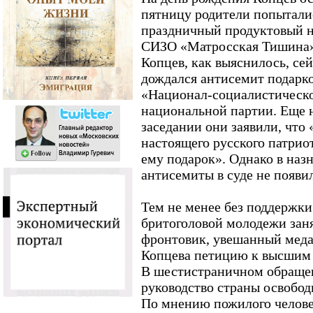
пятницу родители попытали
праздничный продуктовый на
СИЗО «Матросская Тишина»,
Копцев, как выяснилось, сей
дождался антисемит подарко
«Национал-социалистическо
национальной партии. Еще 
заседании они заявили, что 
настоящего русского патрио
ему подарок». Однако в наз
антисемиты в суде не появи
Тем не менее без поддержки
бритоголовой молодежи зан
фронтовик, увешанный меда
Копцева петицию к высшим 
В шестистраничном обраще
руководство страны освобод
По мнению пожилого челове