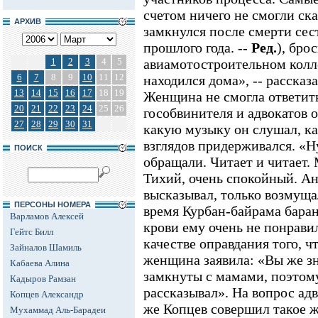
счетом ничего не смогли ска
АРХИВ
замкнулся после смерти сес
прошлого года. --
Ред.
), бро
1
2
3
4
5
авиамотостроительном колл
6
7
8
9
10
11
12
находился дома», -- рассказ
13
14
15
16
17
18
19
Женщина не смогла ответить
20
21
22
23
24
25
26
гособвинителя и адвокатов о
27
28
29
30
31
какую музыку он слушал, ка
взглядов придерживался. «Н
ПОИСК
обращали. Читает и читает.
Тихий, очень спокойный. Ан
высказывал, только возмущал
ПЕРСОНЫ НОМЕРА
время Курбан-байрама баран
Варламов Алексей
крови ему очень не понравил
Гейтс Билл
качестве оправдания того, чт
Зайналов Шамиль
женщина заявила: «Вы же зн
Кабаева Алина
замкнуты с мамами, поэтому
Кадыров Рамзан
рассказывал». На вопрос ад
Копцев Александр
же Копцев совершил такое 
Мухаммад Аль-Барадеи