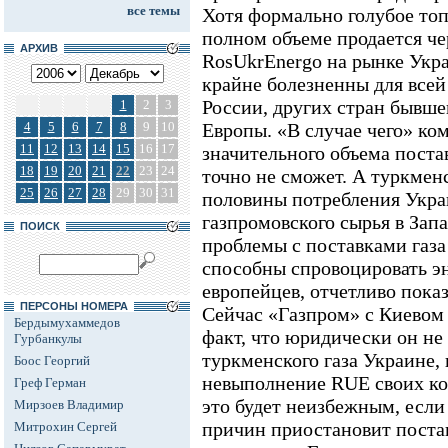
все темы
Хотя формально голубое топ
полном объеме продается че
АРХИВ
RosUkrEnergo на рынке Укр
крайне болезненны для все
России, других стран бывше
1
2
3
4
5
6
7
8
9
10
Европы. «В случае чего» ко
11
12
13
14
15
16
17
значительного объема поста
18
19
20
21
22
23
24
точно не сможет. А туркменс
25
26
27
28
29
30
31
половины потребления Укра
газпромовского сырья в Запа
ПОИСК
проблемы с поставками газа
способны спровоцировать э
европейцев, отчетливо пока
ПЕРСОНЫ НОМЕРА
Сейчас «Газпром» с Киевом 
Бердымухаммедов
факт, что юридически он не
Гурбанкулы
туркменского газа Украине, 
Боос Георгий
невыполнение RUE своих кон
Греф Герман
это будет неизбежным, если
Мирзоев Владимир
причин приостановит поста
Митрохин Сергей