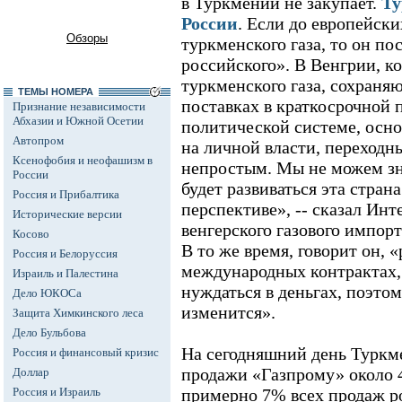
в Туркмении не закупает.
Ту
России
. Если до европейски
Обзоры
туркменского газа, то он по
российского». В Венгрии, к
туркменского газа, сохраня
ТЕМЫ НОМЕРА
поставках в краткосрочной 
Признание независимости
Абхазии и Южной Осетии
политической системе, осно
Автопром
на личной власти, переходн
Ксенофобия и неофашизм в
непростым. Мы не можем зн
России
будет развиваться эта стран
Россия и Прибалтика
перспективе», -- сказал Инт
Исторические версии
венгерского газового импор
Косово
В то же время, говорит он, 
Россия и Белоруссия
международных контрактах,
Израиль и Палестина
нуждаться в деньгах, поэтом
Дело ЮКОСа
изменится».
Защита Химкинского леса
Дело Бульбова
На сегодняшний день Туркме
Россия и финансовый кризис
продажи «Газпрому» около 4
Доллар
Россия и Израиль
примерно 7% всех продаж р