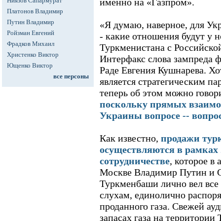
Ниязов Сапармурат
именно на «Газпром».
Платонов Владимир
Путин Владимир
«Я думаю, наверное, для Укр
Ройзман Евгений
- какие отношения будут у н
Фрадков Михаил
Туркменистана с Российской
Христенко Виктор
Интерфакс слова зампреда 
Ющенко Виктор
Раде Евгения Кушнарева. Х
все персоны
является стратегическим па
теперь об этом можно гово
поскольку прямых взаимо
Украины вопросе -- вопрос
Как известно,
продажи турк
осуществляются в рамках 
сотрудничестве
, которое в
Москве Владимир Путин и 
Туркменбаши лично вел все 
слухам, единолично распор
проданного газа. Свежей а
запасах газа на территории 