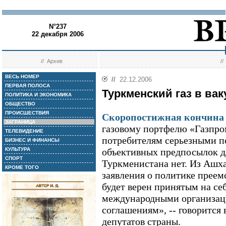
N°237
22 декабря 2006
//
Архив
/
ВЕСЬ НОМЕР
//
22.12.2006
ПЕРВАЯ ПОЛОСА
Туркменский газ в ва
ПОЛИТИКА И ЭКОНОМИКА
ОБЩЕСТВО
ПРОИСШЕСТВИЯ
Скоропостижная кончина
ЗАГРАНИЦА
газовому портфелю «Газпрома
ТЕЛЕВИДЕНИЕ
потребителям серьезными п
БИЗНЕС И ФИНАНСЫ
КУЛЬТУРА
объективных предпосылок дл
СПОРТ
Туркменистана нет. Из Ашх
КРОМЕ ТОГО
заявления о политике прее
будет верен принятым на се
международными организац
соглашениям», -- говорится 
депутатов страны.