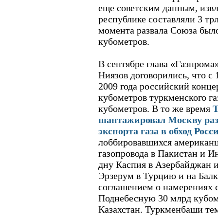
еще советским данным, извл
республике составляли 3 трл
момента развала Союза было
кубометров.
В сентябре глава «Газпрома
Ниязов договорились, что с 
2009 года российский концер
кубометров туркменского газ
кубометров. В то же время
Т
шантажировал Москву ра
экспорта газа в обход Росс
лоббировавшихся американц
газопровода в Пакистан и И
дну Каспия в Азербайджан и
Эрзерум в Турцию и на Балк
соглашением о намерениях с
Поднебесную 30 млрд кубом
Казахстан. Туркменбаши тем