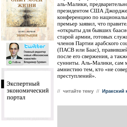
аль-Малики, предварительно
президентом США Джорджем
конференцию по националь
премьер заявил, что правит
«открыты для бывших бааси
старой армии, готовых слу
членов Партии арабского со
(ПАСВ или Баас), правивше
после его свержения, а такж
сунниты. Аль-Малики, сам 
амнистию тем, кто «не сов
преступлений».
//
читайте тему
//
Иракский 