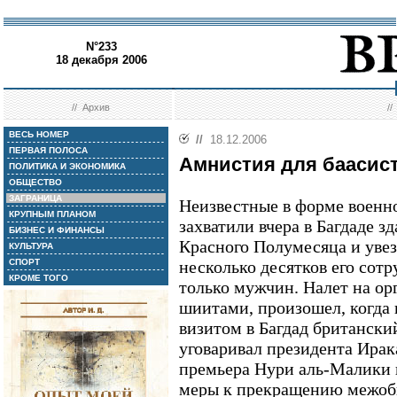
N°233
18 декабря 2006
//
Архив
/
ВЕСЬ НОМЕР
//
18.12.2006
ПЕРВАЯ ПОЛОСА
Амнистия для баасис
ПОЛИТИКА И ЭКОНОМИКА
ОБЩЕСТВО
ЗАГРАНИЦА
Неизвестные в форме воен
КРУПНЫМ ПЛАНОМ
захватили вчера в Багдаде з
БИЗНЕС И ФИНАНСЫ
Красного Полумесяца и увез
КУЛЬТУРА
СПОРТ
несколько десятков его сотр
КРОМЕ ТОГО
только мужчин. Налет на о
шиитами, произошел, когд
визитом в Багдад британски
уговаривал президента Ирак
премьера Нури аль-Малики 
меры к прекращению межоб