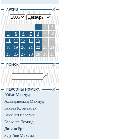
АРХИВ
1
2
3
4
5
6
7
8
9
10
11
12
13
14
15
16
17
18
19
20
21
22
23
24
25
26
27
28
29
30
31
ПОИСК
ПЕРСОНЫ НОМЕРА
Аббас Махмуд
Ахмадинежад Махмуд
Бакиев Курманбек
Бакунин Валерий
Брежнев Леонид
Дюмон Брюно
Зурабов Михаил