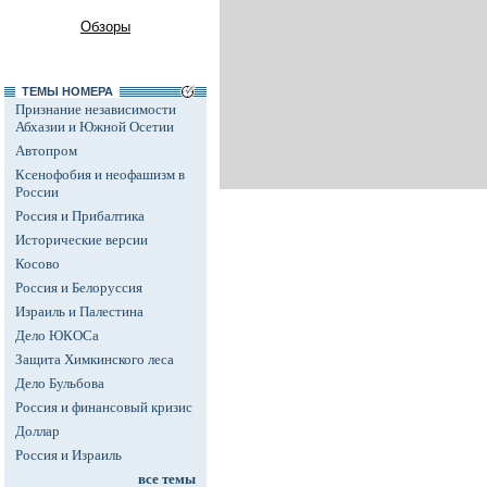
Обзоры
ТЕМЫ НОМЕРА
Признание независимости
Абхазии и Южной Осетии
Автопром
Ксенофобия и неофашизм в
России
Россия и Прибалтика
Исторические версии
Косово
Россия и Белоруссия
Израиль и Палестина
Дело ЮКОСа
Защита Химкинского леса
Дело Бульбова
Россия и финансовый кризис
Доллар
Россия и Израиль
все темы