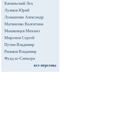
Качиньский Лех
Лужков Юрий
Лукашенко Александр
Матвиенко Валентина
Машковцев Михаил
Миронов Сергей
Путин Владимир
Рыжков Владимир
Фуад ас-Синьора
все персоны