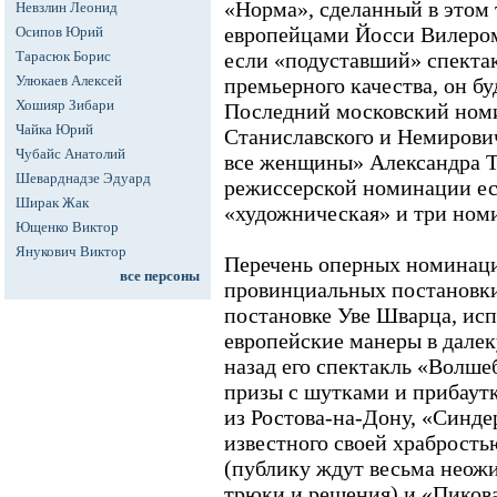
«Норма», сделанный в этом
Невзлин Леонид
европейцами Йосси Вилеро
Осипов Юрий
Тарасюк Борис
если «подуставший» спектак
Улюкаев Алексей
премьерного качества, он бу
Хошияр Зибари
Последний московский номи
Чайка Юрий
Станиславского и Немирови
Чубайс Анатолий
все женщины» Александра Т
Шеварднадзе Эдуард
режиссерской номинации ес
Ширак Жак
«художническая» и три номи
Ющенко Виктор
Янукович Виктор
Перечень оперных номинац
все персоны
провинциальных постановки
постановке Уве Шварца, ис
европейские манеры в далек
назад его спектакль «Волше
призы с шутками и прибаутк
из Ростова-на-Дону, «Синде
известного своей храбрость
(публику ждут весьма неож
трюки и решения) и «Пиков