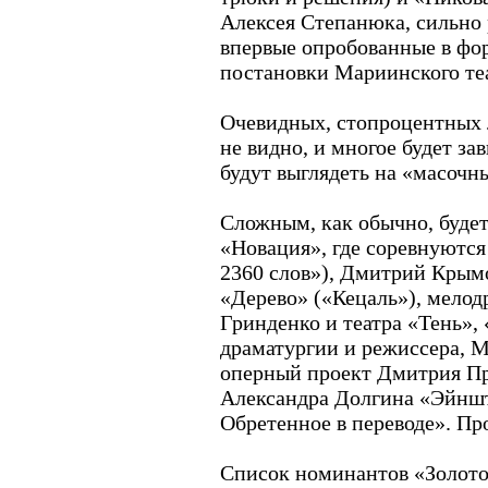
Алексея Степанюка, сильно 
впервые опробованные в фо
постановки Мариинского теа
Очевидных, стопроцентных 
не видно, и многое будет за
будут выглядеть на «масочн
Сложным, как обычно, буде
«Новация», где соревнуются
2360 слов»), Дмитрий Крымо
«Дерево» («Кецаль»), мело
Гринденко и театра «Тень»,
драматургии и режиссера, 
оперный проект Дмитрия П
Александра Долгина «Эйншт
Обретенное в переводе». Про
Список номинантов «Золото