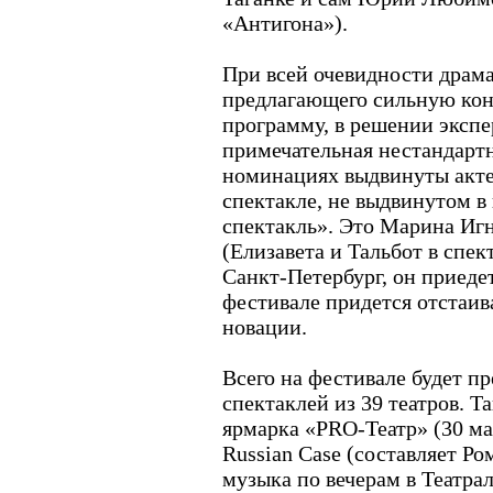
«Антигона»).
При всей очевидности драма
предлагающего сильную ко
программу, в решении экспер
примечательная нестандартн
номинациях выдвинуты акте
спектакле, не выдвинутом 
спектакль». Это Марина Игн
(Елизавета и Тальбот в спе
Санкт-Петербург, он приеде
фестивале придется отстаив
новации.
Всего на фестивале будет п
спектаклей из 39 театров. 
ярмарка «PRO-Театр» (30 мар
Russian Case (составляет Р
музыка по вечерам в Театра