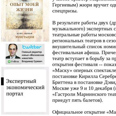
Гергиевым) жюри вручит о
спецпризы.
В результате работы двух (д
музыкального) экспертных с
театральные работы московс
региональных театров в сезо
внушительный список номин
фестивальная афиша. Приче
театр вступает в борьбу за 
открытия фестиваля -- пок
«Маску» оперных спектакле
постановке Кирилла Серебр
Бриттена в постановке Дэви
Москве уже 9 и 10 декабря 
«Гастроли Мариинского теат
приедут пять балетов).
Официальное открытие «Мас