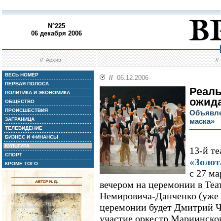
N°225
06 декабря 2006
//
Архив
/
ВЕСЬ НОМЕР
//
06.12.2006
ПЕРВАЯ ПОЛОСА
Реаль
ПОЛИТИКА И ЭКОНОМИКА
ожид
ОБЩЕСТВО
ПРОИСШЕСТВИЯ
Объявле
ЗАГРАНИЦА
маска»
ТЕЛЕВИДЕНИЕ
БИЗНЕС И ФИНАНСЫ
КУЛЬТУРА
13-й т
СПОРТ
«Золот
КРОМЕ ТОГО
с 27 ма
вечером на церемонии в Теа
Немировича-Данченко (уже 
церемонии будет Дмитрий Ч
участие оркестр Мариинского