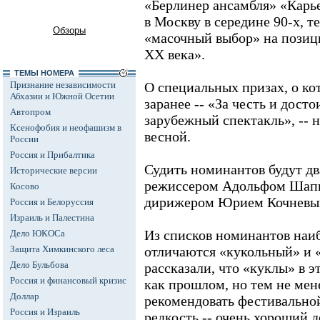
«Берлинер ансамбля» «Карь
в Москву в середине 90-х, т
Обзоры
«масочный выбор» на позиц
ХХ века».
ТЕМЫ НОМЕРА
Признание независимости
О специальных призах, о к
Абхазии и Южной Осетии
заранее -- «За честь и дост
Автопром
зарубежный спектакль», -- н
Ксенофобия и неофашизм в
весной.
России
Россия и Прибалтика
Судить номинантов будут дв
Исторические версии
режиссером Адольфом Шапир
Косово
дирижером Юрием Кочневым
Россия и Белоруссия
Израиль и Палестина
Из списков номинантов на
Дело ЮКОСа
Защита Химкинского леса
отличаются «кукольный» и 
Дело Бульбова
рассказали, что «куклы» в э
Россия и финансовый кризис
как прошлом, но тем не мен
Доллар
рекомендовать фестивально
Россия и Израиль
редкость -- очень хороший 