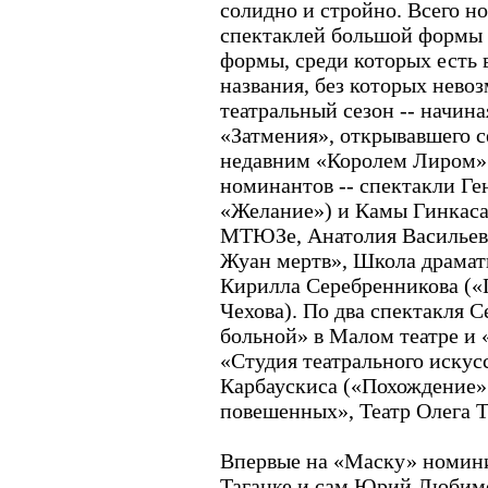
солидно и стройно. Всего н
спектаклей большой формы 
формы, среди которых есть 
названия, без которых нево
театральный сезон -- начина
«Затмения», открывавшего с
недавним «Королем Лиром» 
номинантов -- спектакли Г
«Желание») и Камы Гинкаса
МТЮЗе, Анатолия Васильева
Жуан мертв», Школа драмати
Кирилла Серебренникова («
Чехова). По два спектакля
больной» в Малом театре и 
«Студия театрального искус
Карбаускиса («Похождение» 
повешенных», Театр Олега Т
Впервые на «Маску» номини
Таганке и сам Юрий Любимо