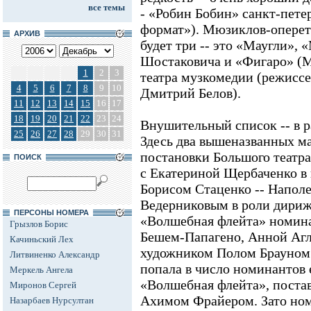
все темы
- «Робин Бобин» санкт-пете
формат»). Мюзиклов-оперет
АРХИВ
будет три -- это «Маугли»,
Шостаковича и «Фигаро» (М
1
2
3
театра музкомедии (режиссе
4
5
6
7
8
9
10
Дмитрий Белов).
11
12
13
14
15
16
17
18
19
20
21
22
23
24
Внушительный список -- в р
25
26
27
28
29
30
31
Здесь два вышеназванных ма
постановки Большого театр
ПОИСК
с Екатериной Щербаченко в
Борисом Стаценко -- Напол
Ведерниковым в роли дириж
ПЕРСОНЫ НОМЕРА
«Волшебная флейта» номин
Грызлов Борис
Бешем-Папагено, Анной Агл
Качиньский Лех
художником Полом Брауном 
Литвиненко Александр
попала в число номинантов 
Меркель Ангела
«Волшебная флейта», поста
Миронов Сергей
Ахимом Фрайером. Зато ном
Назарбаев Нурсултан