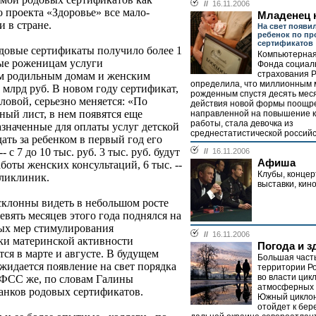
//
16.11.2006
 проекта «Здоровье» все мало-
Младенец 
 в стране.
На свет появи
ребенок по п
сертификатов
одовые сертификаты получило более 1
Компьютерная
ные роженицам услуги
Фонда социал
страхования 
м родильным домам и женским
определила, что миллионным 
 млрд руб. В новом году сертификат,
рожденным спустя десять меся
овой, серьезно меняется: «По
действия новой формы поощре
ный лист, в нем появятся еще
направленной на повышение к
работы, стала девочка из
азначенные для оплаты услуг детской
среднестатистической российск
ать за ребенком в первый год его
 с 7 до 10 тыс. руб. 3 тыс. руб. будут
//
16.11.2006
Афиша
боты женских консультаций, 6 тыс. --
Клубы, концер
оликлиник.
выставки, кин
клонны видеть в небольшом росте
евять месяцев этого года поднялся на
ых мер стимулирования
//
16.11.2006
ски материнской активности
Погода и з
ся в марте и августе. В будущем
Большая част
ожидается появление на свет порядка
территории Р
во власти цик
. ФСС же, по словам Галины
атмосферных 
ланков родовых сертификатов.
Южный циклон
отойдет к бер