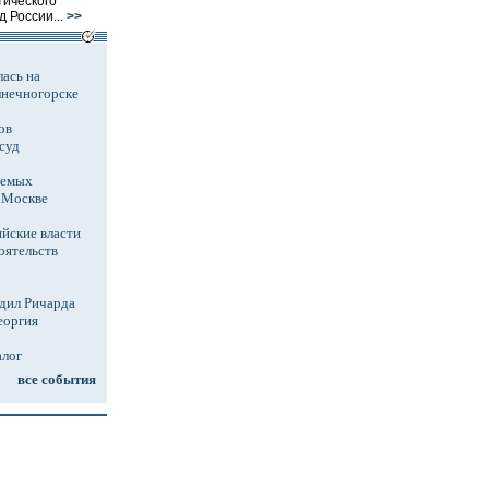
тического
 России...
>>
ась на
лнечногорске
ов
суд
аемых
в Москве
йские власти
оятельств
дил Ричарда
еоргия
алог
все события