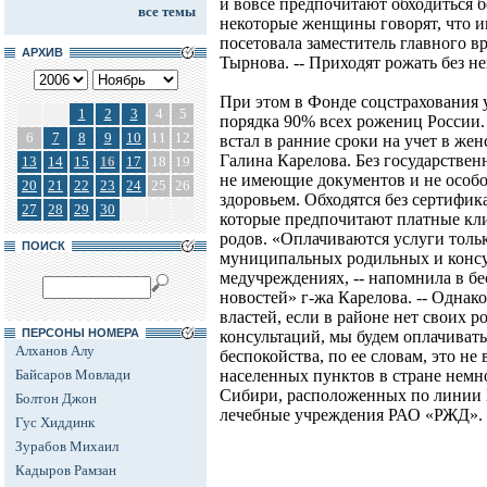
и вовсе предпочитают обходиться б
все темы
некоторые женщины говорят, что им
посетовала заместитель главного 
АРХИВ
Тырнова. -- Приходят рожать без не
При этом в Фонде соцстрахования 
1
2
3
4
5
порядка 90% всех рожениц России. 
6
7
8
9
10
11
12
встал в ранние сроки на учет в жен
Галина Карелова. Без государстве
13
14
15
16
17
18
19
не имеющие документов и не особо
20
21
22
23
24
25
26
здоровьем. Обходятся без сертифик
27
28
29
30
которые предпочитают платные кл
родов. «Оплачиваются услуги толь
ПОИСК
муниципальных родильных и конс
медучреждениях, -- напомнила в б
новостей» г-жа Карелова. -- Одна
властей, если в районе нет своих 
ПЕРСОНЫ НОМЕРА
консультаций, мы будем оплачиват
Алханов Алу
беспокойства, по ее словам, это не
Байсаров Мовлади
населенных пунктов в стране немно
Сибири, расположенных по линии 
Болтон Джон
лечебные учреждения РАО «РЖД».
Гус Хиддинк
Зурабов Михаил
Кадыров Рамзан