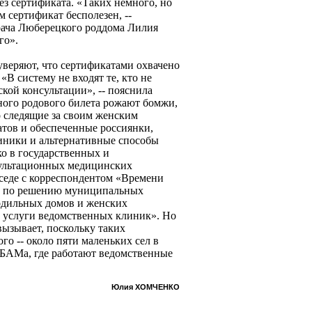
ез сертификата. «Таких немного, но
 сертификат бесполезен, --
врача Люберецкого роддома Лилия
го».
уверяют, что сертификатами охвачено
«В систему не входят те, кто не
ской консультации», -- пояснила
нного родового билета рожают бомжи,
 следящие за своим женским
атов и обеспеченные россиянки,
иники и альтернативные способы
ко в государственных и
ультационных медицинских
еседе с корреспондентом «Времени
ко по решению муниципальных
родильных домов и женских
ь услуги ведомственных клиник». Но
 вызывает, поскольку таких
го -- около пяти маленьких сел в
БАМа, где работают ведомственные
Юлия ХОМЧЕНКО