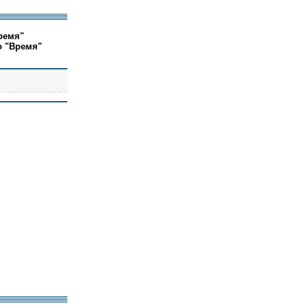
ремя"
о "Время"