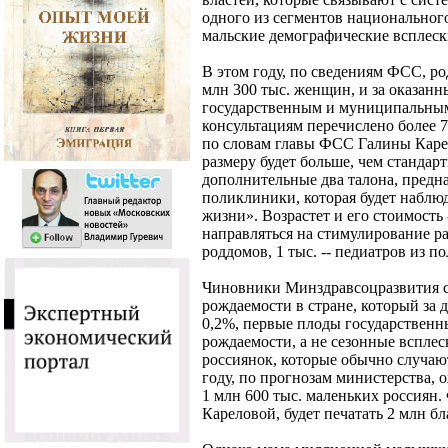
одного из сегментов национального
мальские демографические всплески
В этом году, по сведениям ФСС, р
млн 300 тыс. женщин, и за оказан
государственным и муниципальны
консультациям перечислено более 7
по словам главы ФСС Галины Карел
размеру будет больше, чем стандарт
дополнительные два талона, предн
поликлиники, которая будет наблюд
жизни». Возрастет и его стоимость --
направляться на стимулирование ра
роддомов, 1 тыс. -- педиатров из п
Чиновники Минздравсоцразвития с
рождаемости в стране, который за д
0,2%, первые плоды государственн
рождаемости, а не сезонные вспле
россиянок, которые обычно случают
году, по прогнозам министерства, 
1 млн 600 тыс. маленьких россиян
Кареловой, будет печатать 2 млн б