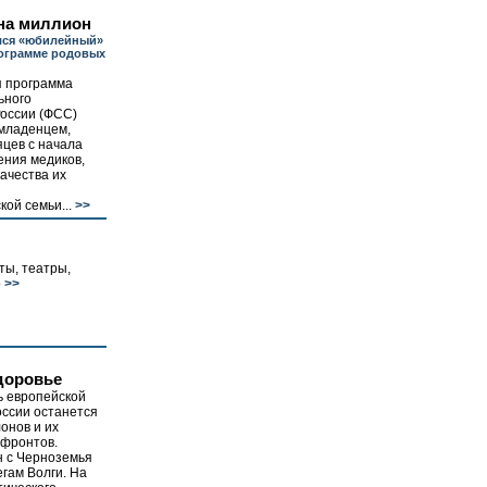
на миллион
лся «юбилейный»
рограмме родовых
 программа
ьного
России (ФСС)
младенцем,
цев с начала
ния медиков,
ачества их
ой семьи...
>>
ты, театры,
о
>>
доровье
ь европейской
оссии останется
лонов и их
фронтов.
 с Черноземья
егам Волги. На