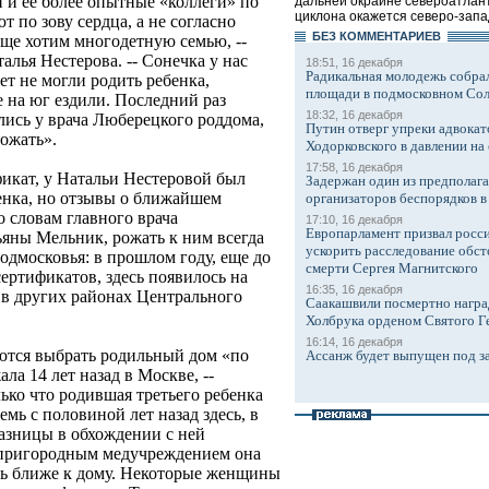
и ее более опытные «коллеги» по
дальней окраине североатлан
циклона окажется северо-запад
 по зову сердца, а не согласно
БЕЗ КОМMЕНТАРИЕВ
бще хотим многодетную семью, --
алья Нестерова. -- Сонечка у нас
18:51, 16 декабря
Радикальная молодежь собрал
т не могли родить ребенка,
площади в подмосковном Со
 на юг ездили. Последний раз
18:32, 16 декабря
лись у врача Люберецкого роддома,
Путин отверг упреки адвокат
рожать».
Ходорковского в давлении на 
17:58, 16 декабря
фикат, у Натальи Нестеровой был
Задержан один из предполаг
бенка, но отзывы о ближайшем
организаторов беспорядков 
о словам главного врача
17:10, 16 декабря
Европарламент призвал росси
яны Мельник, рожать к ним всегда
ускорить расследование обст
одмосковья: в прошлом году, еще до
смерти Сергея Магнитского
ертификатов, здесь появилось на
16:35, 16 декабря
м в других районах Центрального
Саакашвили посмертно награ
Холбрука орденом Святого Г
16:14, 16 декабря
ются выбрать родильный дом «по
Ассанж будет выпущен под з
ла 14 лет назад в Москве, --
ько что родившая третьего ребенка
емь с половиной лет назад здесь, в
разницы в обхождении с ней
 пригородным медучреждением она
ть ближе к дому. Некоторые женщины