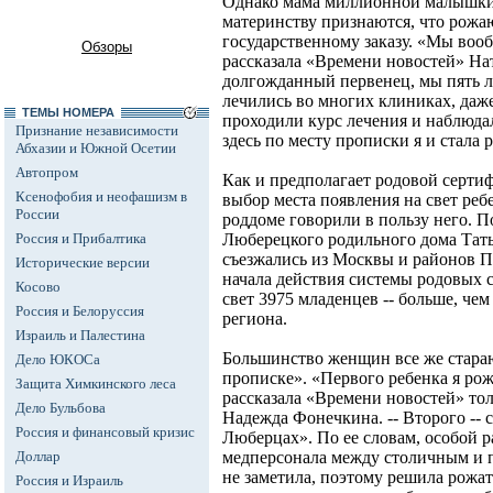
Однако мама миллионной малышки 
материнству признаются, что рожают
государственному заказу. «Мы воо
Обзоры
рассказала «Времени новостей» Нат
долгожданный первенец, мы пять ле
лечились во многих клиниках, даже
ТЕМЫ НОМЕРА
проходили курс лечения и наблюда
Признание независимости
здесь по месту прописки я и стала 
Абхазии и Южной Осетии
Автопром
Как и предполагает родовой серти
Ксенофобия и неофашизм в
выбор места появления на свет ре
России
роддоме говорили в пользу него. П
Россия и Прибалтика
Люберецкого родильного дома Тать
съезжались из Москвы и районов П
Исторические версии
начала действия системы родовых с
Косово
свет 3975 младенцев -- больше, че
Россия и Белоруссия
региона.
Израиль и Палестина
Большинство женщин все же стара
Дело ЮКОСа
прописке». «Первого ребенка я рожа
Защита Химкинского леса
рассказала «Времени новостей» тол
Дело Бульбова
Надежда Фонечкина. -- Второго -- с
Россия и финансовый кризис
Люберцах». По ее словам, особой 
Доллар
медперсонала между столичным и
не заметила, поэтому решила рожа
Россия и Израиль