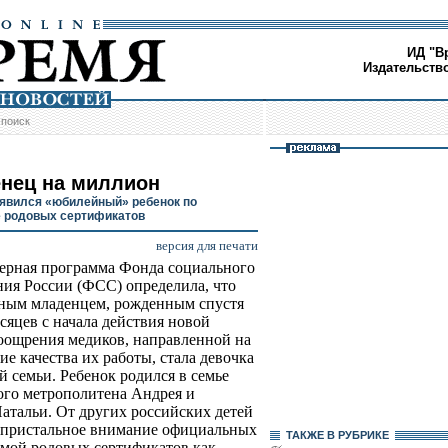
ИД "В
Издательств
/
поиск
нец на миллион
оявился «юбилейный» ребенок по
 родовых сертификатов
версия для печати
рная программа Фонда социального
ния России (ФСС) определила, что
ным младенцем, рожденным спустя
есяцев с начала действия новой
ощрения медиков, направленной на
е качества их работы, стала девочка
й семьи. Ребенок родился в семье
ого метрополитена Андрея и
атальи. От других российских детей
 пристальное внимание официальных
ТАКЖЕ В РУБРИКЕ
емой родовых сертификатов как