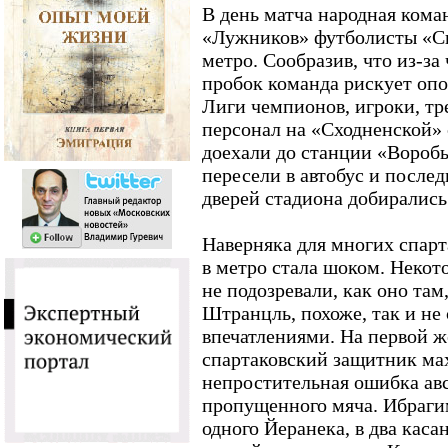
В день матча народная коман
«Лужников» футболисты «Сп
метро. Сообразив, что из-з
пробок команда рискует опо
Лиги чемпионов, игроки, т
персонал на «Сходненской» 
доехали до станции «Воробь
пересели в автобус и послед
дверей стадиона добирались
Наверняка для многих спарт
в метро стала шоком. Некот
не подозревали, как оно там
Штранцль, похоже, так и не
впечатлениями. На первой ж
спартаковский защитник ма
непростительная ошибка авс
пропущенного мяча. Ибраги
одного Йеранека, в два каса