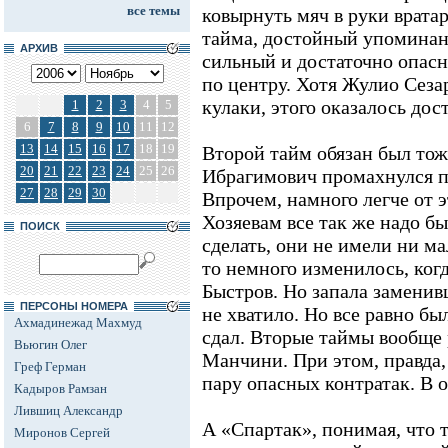
все темы
ковырнуть мяч в руки врата
тайма, достойный упоминани
АРХИВ
сильный и достаточно опасн
по центру. Хотя Жулио Сеза
кулаки, этого оказалось дос
1
2
3
4
5
6
7
8
9
10
11
12
13
14
15
16
17
18
19
Второй тайм обязан был тож
20
21
22
23
24
25
26
Ибрагимович промахнулся по
27
28
29
30
Впрочем, намного легче от э
Хозяевам все так же надо бы
ПОИСК
сделать, они не имели ни м
то немного изменилось, ког
Быстров. Но запала заменив
ПЕРСОНЫ НОМЕРА
не хватило. Но все равно б
Ахмадинежад Махмуд
сдал. Вторые таймы вообще 
Вьюгин Олег
Манчини. При этом, правда,
Греф Герман
пару опасных контратак. В о
Кадыров Рамзан
Лившиц Александр
А «Спартак», понимая, что т
Миронов Сергей