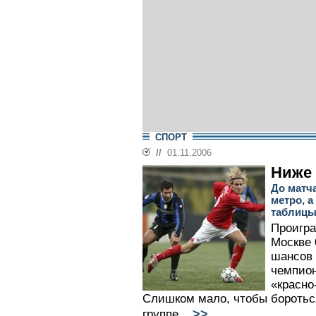
СПОРТ
//
01.11.2006
Ниже 
До матча
метро, а
таблиц
Проигра
Москве 
шансов 
чемпион
«красно
Слишком мало, чтобы бороться
>>
группе...