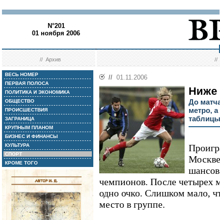
N°201
01 ноября 2006
//
Архив
/
ВЕСЬ НОМЕР
//
01.11.2006
ПЕРВАЯ ПОЛОСА
Ниже 
ПОЛИТИКА И ЭКОНОМИКА
До матча
ОБЩЕСТВО
метро, а
ПРОИСШЕСТВИЯ
таблиц
ЗАГРАНИЦА
КРУПНЫМ ПЛАНОМ
БИЗНЕС И ФИНАНСЫ
КУЛЬТУРА
Проигр
СПОРТ
Москве
КРОМЕ ТОГО
шансов
чемпионов. После четырех м
одно очко. Слишком мало, ч
место в группе.