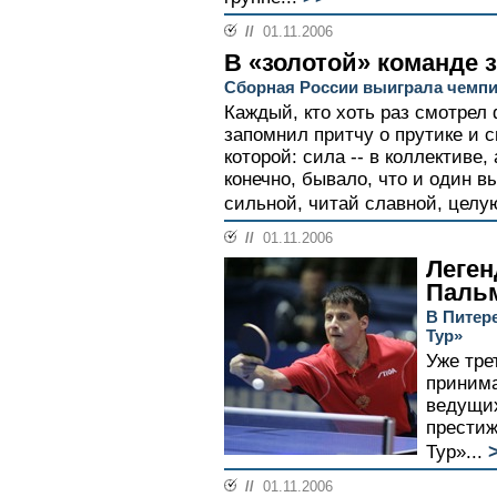
//
01.11.2006
В «золотой» команде 
Сборная России выиграла чемп
Каждый, кто хоть раз смотрел
запомнил притчу о прутике и 
которой: сила -- в коллективе,
конечно, бывало, что и один 
сильной, читай славной, целую
//
01.11.2006
Леген
Паль
В Питере
Тур»
Уже тре
принима
ведущих
престиж
Тур»...
//
01.11.2006