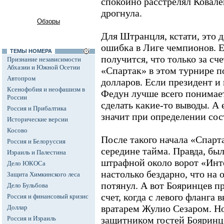
спокойно расстрелял Ковалев
дрогнула.
Обзоры
Для Штранцля, кстати, это д
ошибка в Лиге чемпионов. Е
ТЕМЫ НОМЕРА
получится, что только за сч
Признание независимости
Абхазии и Южной Осетии
«Спартак» в этом турнире п
Автопром
долларов. Если президент и
Ксенофобия и неофашизм в
Федун лучше всего понимает
России
сделать какие-то выводы. А е
Россия и Прибалтика
значит при определении сос
Исторические версии
Косово
После такого начала «Спарта
Россия и Белоруссия
середине тайма. Правда, бы
Израиль и Палестина
штрафной около ворот «Инт
Дело ЮКОСа
настолько бездарно, что на 
Защита Химкинского леса
потянул. А вот Бояринцев п
Дело Бульбова
счет, когда с левого фланга 
Россия и финансовый кризис
вратарем Жулио Сезаром. Н
Доллар
Россия и Израиль
защитником гостей Бояринце