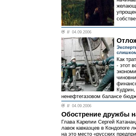
желающ
упрощен
собстве
//
04.09.2006
Отло
Эксперт
слишком
Как тра
- этот в
экономи
чиновни
финансо
Кудрин,
ненефтегазовом балансе бюдже
//
04.09.2006
Обострение дружбы н
Глава Карелии Сергей Катанан
лавок кавказцев в Кондопоге 
на это место «русских предп