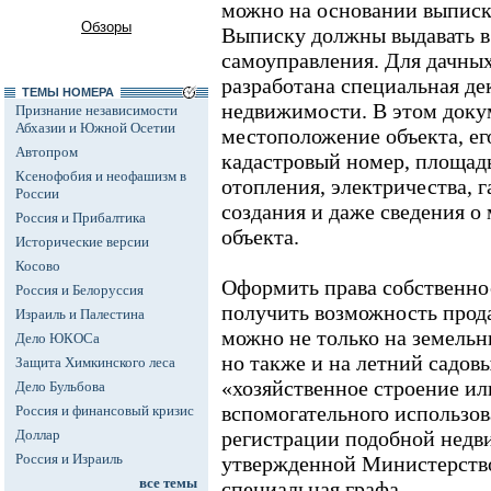
можно на основании выписк
Обзоры
Выписку должны выдавать в
самоуправления. Для дачны
разработана специальная де
ТЕМЫ НОМЕРА
недвижимости. В этом доку
Признание независимости
Абхазии и Южной Осетии
местоположение объекта, его
Автопром
кадастровый номер, площадь
Ксенофобия и неофашизм в
отопления, электричества, г
России
создания и даже сведения о
Россия и Прибалтика
объекта.
Исторические версии
Косово
Оформить права собственнос
Россия и Белоруссия
получить возможность прод
Израиль и Палестина
можно не только на земельн
Дело ЮКОСа
но также и на летний садов
Защита Химкинского леса
«хозяйственное строение и
Дело Бульбова
вспомогательного использов
Россия и финансовый кризис
Доллар
регистрации подобной недв
Россия и Израиль
утвержденной Министерств
все темы
специальная графа.