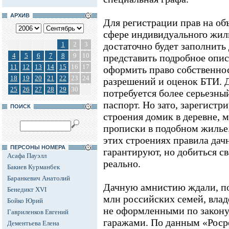
АРХИВ
Для регистрации прав на об
сфере индивидуального жил
1
2
3
достаточно будет заполнить
4
5
6
7
8
9
10
представить подробное опис
11
12
13
14
15
16
17
оформить право собственнос
18
19
20
21
22
23
24
разрешений и оценок БТИ. Д
25
26
27
28
29
30
потребуется более серьезны
паспорт. Но зато, зарегистр
ПОИСК
строения домик в деревне, 
прописки в подобном жилье
этих строениях правила дач
ПЕРСОНЫ НОМЕРА
гарантируют, но добиться св
Асафа Пауэлл
реально.
Бакиев Курманбек
Баранкевич Анатолий
Дачную амнистию ждали, по
Бенедикт XVI
млн российских семей, вла
Бойко Юрий
не оформленными по закону
Гавриленков Евгений
гаражами. По данным «Росре
Дементьева Елена