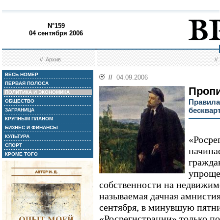
N°159
04 сентября 2006
//
Архив
/
ВЕСЬ НОМЕР
//
04.09.2006
ПЕРВАЯ ПОЛОСА
Пропи
ПОЛИТИКА И ЭКОНОМИКА
Правила
ОБЩЕСТВО
бесквар
ЗАГРАНИЦА
КРУПНЫМ ПЛАНОМ
БИЗНЕС И ФИНАНСЫ
КУЛЬТУРА
«Росре
СПОРТ
начина
КРОМЕ ТОГО
гражда
упроще
собственности на недвижимо
называемая дачная амнистия
сентября, в минувшую пятн
«Росрегистрации» только п