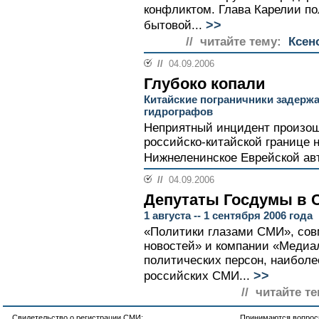
конфликтом. Глава Карелии пол
>>
бытовой...
// читайте тему:
Ксен
//
04.09.2006
Глубоко копали
Китайские пограничники задерж
гидрографов
Неприятный инцидент произоше
российско-китайской границе н
Нижнеленинское Еврейской авт
//
04.09.2006
Депутаты Госдумы в
1 августа -- 1 сентября 2006 года
«Политики глазами СМИ», сов
новостей» и компании «Медиало
политических персон, наиболе
>>
российских СМИ...
// читайте те
Свидетельство о регистрации СМИ:
Принимаются вопросы