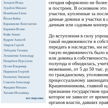
сегодня оформлено не более
Захаров Игорь
и построек. В основном это
Зурабов Михаил
участки, купленные за посл
Исинбаева Елена
дачные домики и участки в 
Йохен Вайзе
Караманлис Константин
дачным или садовым коопер
Каримов Ислам
Кофи Аннан
До вступления в силу упро
Кудрин Алексей
такой недвижимости в собст
Лавров Сергей
передать в наследство, ни ис
Лебедева Татьяна
такую недвижимость было не
Лукашенко Александр
или домика в собственность
Назарбаев Нурсултан
полугода и обходилась, учи
Путин Владимир
межевание, от 5 до 50 тыс. 
Пырванов Георгий
по гражданскому, уголовном
Рахмонов Эмомали
процессуальному законодат
Соколов Александр
Крашенинникова, главной и
Фрадков Михаил
признание государством пра
Хатами Мохаммад
которое не зависит от врем
все персоны
органов власти, давших прав