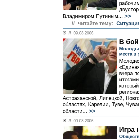
рабочим
двустор
>>
Владимиром Путиным...
// читайте тему:
Ситуаци
//
09.08.2006
В бой
Молодые
места в
Молодеж
«Единая
вчера п
итогами
который
региона
Астраханской, Липецкой, Новг
областях, Карелии, Туве, Чув
>>
области...
//
09.08.2006
Игра 
Обществ