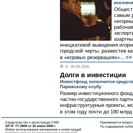
исключи
Обществ
самым 
«игорны
рабочая
эксперт
азартны
инициативой выведения игорно
городской черты, разместив к
>>
в «игровых резервациях»...
//
09.08.2006
Долги в инвестиции
Инвестфонд пополнится средст
Парижскому клубу
Размер инвестиционного фонда
частно-государственного парт
инфраструктурные проекты, мо
в этом году почти до 190 млрд
Свидетельство о регистрации СМИ:
Принимаются вопросы
ЭЛ N° 77-2909 от 26 июня 2000 г
По содержанию публ
Любое использование материалов и иллюстраций