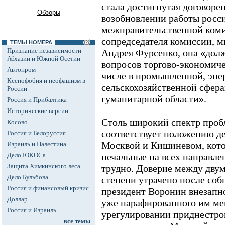
стала достигнутая договоре
Обзоры
возобновлении работы росс
межправительственной коми
сопредседателя комиссии, м
ТЕМЫ НОМЕРА
Признание независимости
Андрея Фурсенко, она «долж
Абхазии и Южной Осетии
вопросов торгово-экономиче
Автопром
числе в промышленной, эне
Ксенофобия и неофашизм в
сельскохозяйственной сфера
России
гуманитарной области».
Россия и Прибалтика
Исторические версии
Столь широкий спектр проб
Косово
соответствует положению д
Россия и Белоруссия
Москвой и Кишиневом, кото
Израиль и Палестина
Дело ЮКОСа
печальные на всех направле
Защита Химкинского леса
трудно. Доверие между двум
Дело Бульбова
степени утрачено после собы
Россия и финансовый кризис
президент Воронин внезапно
Доллар
уже парафированного им ме
Россия и Израиль
урегулировании приднестро
все темы