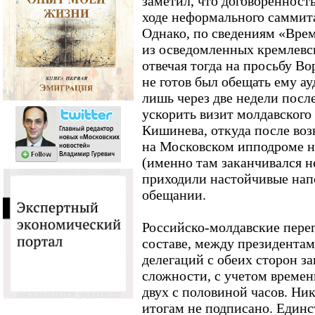
заметил, что договоренность
ходе неформального саммит
Однако, по сведениям «Вре
из осведомленных кремлевс
отвечая тогда на просьбу Во
не готов был обещать ему ау
лишь через две недели посл
ускорить визит молдавского
Кишинева, откуда после воз
на Московском ипподроме н
(именно там заканчивался 
приходили настойчивые на
обещании.
Российско-молдавские перег
составе, между президентами
делегаций с обеих сторон за
сложности, с учетом времен
двух с половиной часов. Ни
итогам не подписано. Един