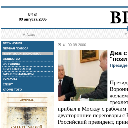
N°141
09 августа 2006
//
Архив
/
ВЕСЬ НОМЕР
//
09.08.2006
ПЕРВАЯ ПОЛОСА
Два с
ПОЛИТИКА И ЭКОНОМИКА
"пози
ОБЩЕСТВО
ЗАГРАНИЦА
Президе
КРУПНЫМ ПЛАНОМ
БИЗНЕС И ФИНАНСЫ
КУЛЬТУРА
Презид
СПОРТ
Ворони
КРОМЕ ТОГО
желаем
трехле
прибыл в Москву с рабочим 
двусторонние переговоры с
Российский президент, при