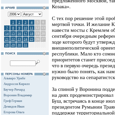
предложенного Москвой, та
Козака».
АРХИВ
С тех пор решение этой про
1
2
3
4
5
6
мертвой точки. И желание 
7
8
9
10
11
12
13
навести мосты с Кремлем о
14
15
16
17
18
19
20
сентября очередным рефере
21
22
23
24
25
26
27
ходе которого будут утверж
28
29
30
31
внешнеполитической ориен
республики. Мало кто сомне
ПОИСК
приоритетов станет присоед
что в первую очередь прези
нужно было понять, как нам
ПЕРСОНЫ НОМЕРА
руководство на сепаратистс
Альваро Урибе
Андросов Кирилл
За спиной у Воронина подд
Баучер Ричард
на днях продемонстрирова
Воронин Владимир
Буш, встречаясь в конце июл
Греф Герман
президентом Румынии Траян
Демидов Иван
поддержке территориальной
Егорова Ольга