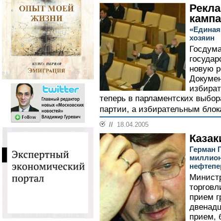
Рекл
камп
«Единая
хозяин
Госдума
государ
новую р
Докумен
избират
теперь в парламентских выбор
партии, а избирательным блока
//
18.04.2005
Казак
Герман Г
миллион
нефтепе
Министр
торговл
прием г
двенадц
прием, 