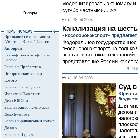
модернизировать экономику и 
>>
сугубо частными...
Обзоры
//
18.04.2005
Канализация на шесть
ТЕМЫ НОМЕРА
«Рособоронэкспорт» предлагает 
Признание независимости
Абхазии и Южной Осетии
Федеральное государственное
"Рособоронэкспорт" на только
Автопром
выставке высоких технологий
Ксенофобия и неофашизм в
России
представление России как стр
Россия и Прибалтика
// ч
Исторические версии
//
18.04.2005
Косово
Суд 
Россия и Белоруссия
Юристы 
Израиль и Палестина
бюджето
Дело ЮКОСа
Для мно
Защита Химкинского леса
делом п
Дело Бульбова
налогов
Россия и финансовый кризис
плоскос
Доллар
налогоп
Россия и Израиль
инстанц