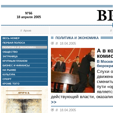
N°66
18 апреля 2005
//
Архив
/
ПОЛИТИКА И ЭКОНОМИКА
ВЕСЬ НОМЕР
ПЕРВАЯ ПОЛОСА
//
18.04.2005
ПОЛИТИКА И ЭКОНОМИКА
А в к
ОБЩЕСТВО
коми
ЗАГРАНИЦА
В Москв
КРУПНЫМ ПЛАНОМ
бюрокра
БИЗНЕС И ФИНАНСЫ
НА РЫНКЕ
Слухи о
КУЛЬТУРА
движени
СПОРТ
сменить
КРОМЕ ТОГО
пути «о
являет
действующей власти, оказали
>>
//
18.04.2005