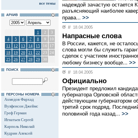
все темы
надеждой зачастую остается К
разъясняющий наиболее кавер
АРХИВ
>>
права...
//
18.04.2005
1
2
3
Напрасные слова
4
5
6
7
8
9
10
В России, кажется, не осталос
11
12
13
14
15
16
17
слова могли бы служить гаран
18
19
20
21
22
23
24
сделок с участием иностранног
25
26
27
28
29
30
>>
любому бизнесу вообще...
ПОИСК
//
18.04.2005
Официально
Президент предложил кандидат
губернатора Орловской област
ПЕРСОНЫ НОМЕРА
Ахмедов Фархад
действующим губернатором об
Вулфенсон Джеймс
третий срок подряд. Последни
>>
Греф Герман
половиной года назад...
Игнатьев Сергей
Карполь Николай
Кудрин Алексей