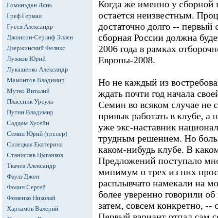
Когда же именно у сборной 
Гоминьдан Лянь
остается неизвестным. Проц
Греф Герман
достаточно долго -- первый
Гусев Александр
сборная России должна буде
Джонсон-Серлиф Эллен
2006 года в рамках отбороч
Дзержинский Феликс
Европы-2008.
Лужков Юрий
Лукашенко Александр
Мамонтов Владимир
Но не каждый из востребов
Мутко Виталий
ждать почти год начала сво
Плассник Урсула
Семин во всяком случае не с
Путин Владимир
привык работать в клубе, а н
Саддам Хусейн
уже экс-наставник национал
Семин Юрий (тренер)
трудным решением. Но боль
Силецкая Екатерина
каком-нибудь клубе. В каком
Станислав Цыганков
Предложений поступало мн
Ткачев Александр
минимум о трех из них прос
Фаулз Джон
расплывчато намекали на м
Фокин Сергей
более уверенно говорили об
Фоменко Николай
затем, совсем конкретно, --
Харламов Валерий
Первый вариант отпал сам со