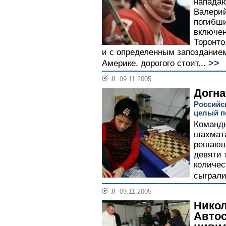
напада
Валерий
погибши
включен
Торонто
и с определенным запозданием
>>
Америке, дорогого стоит...
//
09.11.2005
Догна
Российск
целый п
Команд
шахмата
решающ
девяти 
количес
сыграли
//
09.11.2005
Никол
Автос