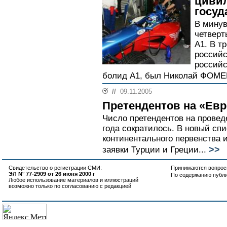
циви
госуд
В мину
четверт
А1. В т
российс
российс
болид А1, был Николай ФОМЕ
//
09.11.2005
Претендентов на «Евр
Число претендентов на провед
года сократилось. В новый сп
континентального первенства
>>
заявки Турции и Греции...
Свидетельство о регистрации СМИ:
Принимаются вопросы
ЭЛ N° 77-2909 от 26 июня 2000 г
По содержанию публ
Любое использование материалов и иллюстраций
возможно только по согласованию с редакцией