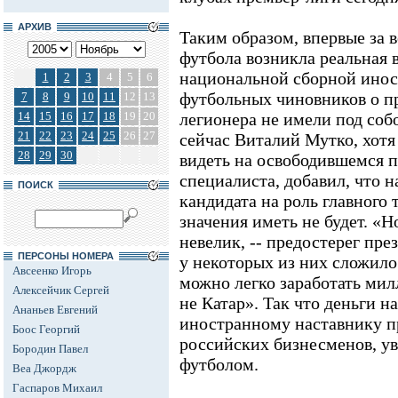
АРХИВ
Таким образом, впервые за 
футбола возникла реальная 
национальной сборной иност
1
2
3
4
5
6
футбольных чиновников о п
7
8
9
10
11
12
13
14
15
16
17
18
19
20
легионера не имели под соб
21
22
23
24
25
26
27
сейчас Виталий Мутко, хотя
28
29
30
видеть на освободившемся п
специалиста, добавил, что 
ПОИСК
кандидата на роль главного
значения иметь не будет. «Н
невелик, -- предостерег пре
ПЕРСОНЫ НОМЕРА
у некоторых из них сложило
Авсеенко Игорь
можно легко заработать мил
Алексейчик Сергей
не Катар». Так что деньги 
Ананьев Евгений
иностранному наставнику п
Боос Георгий
российских бизнесменов, ув
Бородин Павел
футболом.
Веа Джордж
Гаспаров Михаил