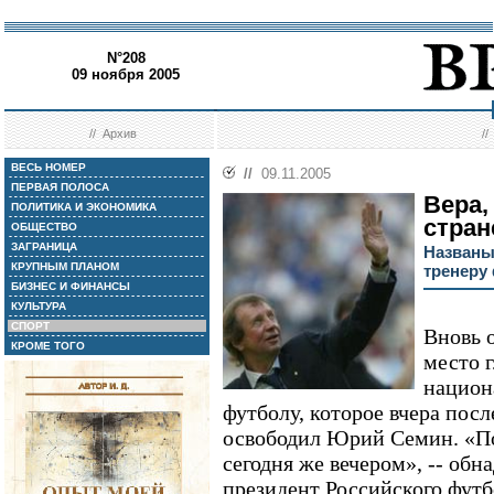
N°208
09 ноября 2005
//
Архив
/
ВЕСЬ НОМЕР
//
09.11.2005
ПЕРВАЯ ПОЛОСА
Вера,
ПОЛИТИКА И ЭКОНОМИКА
стран
ОБЩЕСТВО
ЗАГРАНИЦА
Названы
КРУПНЫМ ПЛАНОМ
тренеру
БИЗНЕС И ФИНАНСЫ
КУЛЬТУРА
СПОРТ
Вновь 
КРОМЕ ТОГО
место г
национ
футболу, которое вчера пос
освободил Юрий Семин. «П
сегодня же вечером», -- об
президент Российского фут