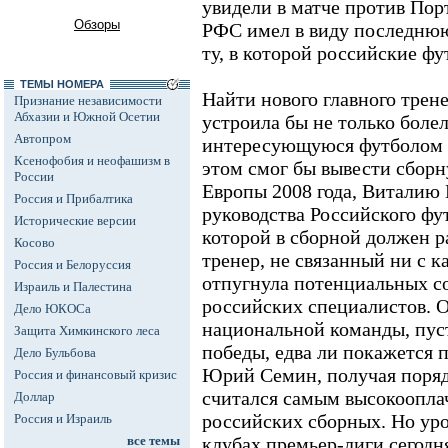
увидели в матче против Пор
Обзоры
РФС имел в виду последнюю 
ту, в которой российские фу
ТЕМЫ НОМЕРА
Найти нового главного трен
Признание независимости
Абхазии и Южной Осетии
устроила бы не только боле
Автопром
интересующуюся футболом п
Ксенофобия и неофашизм в
этом смог бы вывести сбор
России
Европы 2008 года, Виталию 
Россия и Прибалтика
руководства Российского фу
Исторические версии
которой в сборной должен 
Косово
тренер, не связанный ни с к
Россия и Белоруссия
отпугнула потенциальных со
Израиль и Палестина
российских специалистов. О
Дело ЮКОСа
национальной команды, пус
Защита Химкинского леса
победы, едва ли покажется 
Дело Бульбова
Юрий Семин, получая порядк
Россия и финансовый кризис
считался самым высокоопл
Доллар
российских сборных. Но уро
Россия и Израиль
все темы
клубах премьер-лиги сегодн