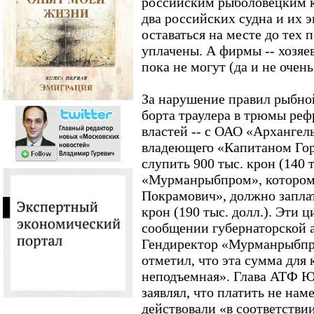
российским рыболовецким 
два российских судна и их
оставаться на месте до тех п
уплачены. А фирмы -- хозяе
пока не могут (да и не очень
За нарушение правил рыбной
борта траулера в трюмы реф
властей -- с ОАО «Архангел
владеющего «Капитаном Гор
слупить 900 тыс. крон (140 
«Мурманрыбпром», которо
Покрамович», должно заплат
крон (190 тыс. долл.). Эти 
сообщении губернаторской
Гендиректор «Мурманрыбпр
отметил, что эта сумма для
неподъемная». Глава АТФ Ю
заявлял, что платить не нам
действовали «в соответстви