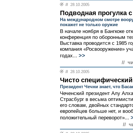
//
28.10.2005
Подводная прогулка с
На международном смотре воору
покажет не только оружие
В начале ноября в Бангкоке от
конференция по оборонным тех
Выставка проводится с 1985 го
компания «Росвооружение» уча
>>
годах...
// ч
//
28.10.2005
Чисто специфический
Президент Чечни знает, что Бас
Чеченский президент Алу Алха
Страсбург в весьма оптимист
его словам, двойных стандарт
европейцев больше нет, и воо
положительный переворот»...
// ч