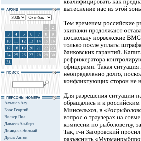
квалифицировать как предн
вытеснение нас из этой зон
АРХИВ
Тем временем российские р
1
2
экипажи продолжают остава
3
4
5
6
7
8
9
поскольку норвежские ВМС
10
11
12
13
14
15
16
только после уплаты штраф
17
18
19
20
21
22
23
банковских гарантий. Капит
24
25
26
27
28
29
30
рефрижератора контролиру
31
офицерами. Такая ситуация
неопределенно долго, поско
ПОИСК
конфликтующих сторон не н
Для разрешения ситуации 
ПЕРСОНЫ НОМЕРА
обращались и к российским 
Алханов Алу
Минсельхоз, в «Росрыболовс
Боос Георгий
вопрос о траулерах на совм
Волкер Пол
комиссии по рыболовству, з
Давлеев Альберт
Димидюк Николай
Так, г-н Загоровский проси
Дрель Антон
разъяснить «Мурманрыбпром