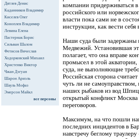
Дятлев Денис
компании придерживаться в 
Каданников Владимир
российского или норвежског
Киселев Олег
власти пока сами не в сост
Коноплев Владимир
инструкции, как вести себя
Левина Елена
Пастернак Борис
Наши суда были задержаны 
Сильван Шалом
Медвежий. Установившая эт
Фетисов Вячеслав
полагает, что она вправе к
Ходорковский Михаил
промысел в этой акватории,
Христенко Виктор
суда, не выполняющие требо
Чжан Дэгуан
Российская сторона считает
Шарон Ариэль
чуть ли не самоуправством,
Шауль Мофаз
наших рыбаков из вод Шпиц
Эмерсон Майкл
открытый конфликт Москва н
все персоны
переговоров.
Максимум, на что пошли на
последних инцидентов в Бар
навстречу беглому траулеру