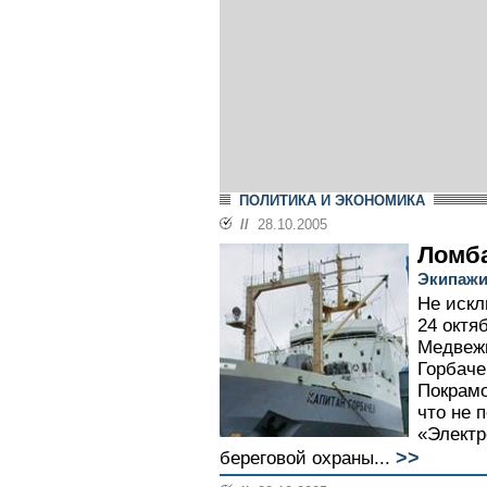
ПОЛИТИКА И ЭКОНОМИКА
//
28.10.2005
Ломб
Экипажи
Не искл
24 октя
Медвежи
Горбаче
Покрамо
что не 
«Электр
>>
береговой охраны...