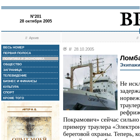
N°201
28 октября 2005
//
Архив
/
ВЕСЬ НОМЕР
//
28.10.2005
ПЕРВАЯ ПОЛОСА
Ломб
ПОЛИТИКА И ЭКОНОМИКА
Экипажи
ОБЩЕСТВО
ЗАГРАНИЦА
ТЕЛЕВИДЕНИЕ
БИЗНЕС И ФИНАНСЫ
Не иск
КУЛЬТУРА
задерж
СПОРТ
норвеж
КРОМЕ ТОГО
трауле
рефриж
Покрамович» сейчас сильно 
примеру траулера «Электрон
береговой охраны. Теперь, 