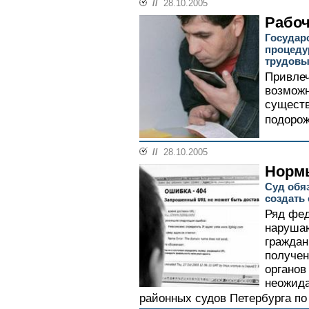
//
28.10.2005
Рабо
Государ
процеду
трудовы
Привлеч
возможн
существ
подорожа
//
28.10.2005
Норм
Суд обя
создать 
Ряд фед
нарушаю
граждан
получен
органов
неожида
районных судов Петербурга по 