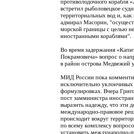
противолодочного корабля 
встретил рыболовецкое судн
территориальных вод и, ка
адмирал Масорин, "осущест
морской границы с целью н
иностранными кораблями".
Во время задержания «Капи
Покрамовича» вопрос о нап
в район острова Медвежий 
МИД России пока комменти
исключительно уклончивых
формулировках. Вчера Григ
пост замминистра иностранн
выразить надежду, что эти 
международно-правовое реше
происходит вокруг территор
по всему комплексу вопросо
установить международно-п