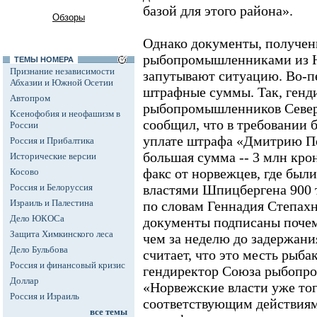
базой для этого района».
Обзоры
Однако документы, получе
рыбопромышленниками из Н
ТЕМЫ НОМЕРА
Признание независимости
запутывают ситуацию. Во-пе
Абхазии и Южной Осетии
штрафные суммы. Так, генд
Автопром
рыбопромышленников Север
Ксенофобия и неофашизм в
сообщил, что в требовании 
России
уплате штрафа «Дмитрию П
Россия и Прибалтика
большая сумма -- 3 млн кро
Исторические версии
факс от норвежцев, где был
Косово
Россия и Белоруссия
властями Шпицбергена 900 т
Израиль и Палестина
по словам Геннадия Степах
Дело ЮКОСа
документы подписаны почему
Защита Химкинского леса
чем за неделю до задержани
Дело Бульбова
считает, что это месть рыба
Россия и финансовый кризис
гендиректор Союза рыбопр
Доллар
«Норвежские власти уже тог
Россия и Израиль
соответствующим действиям
все темы