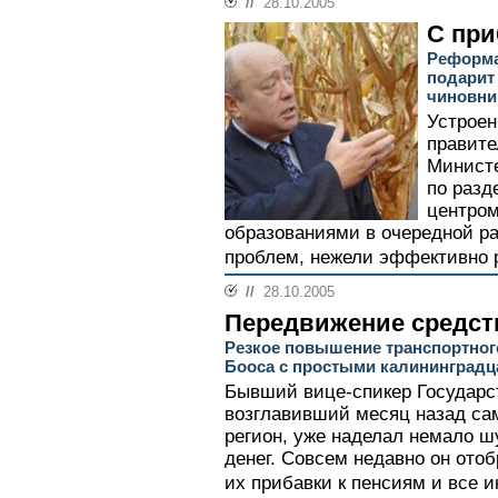
//
28.10.2005
С при
Реформа
подарит
чиновни
Устроен
правите
Министе
по раз
центром
образованиями в очередной р
проблем, нежели эффективно 
//
28.10.2005
Передвижение средст
Резкое повышение транспортного
Бооса с простыми калининград
Бывший вице-спикер Государс
возглавивший месяц назад са
регион, уже наделал немало ш
денег. Совсем недавно он ото
их прибавки к пенсиям и все 