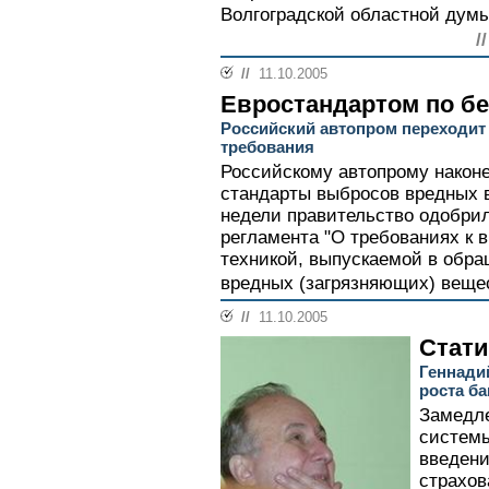
Волгоградской областной думы
/
//
11.10.2005
Евростандартом по б
Российский автопром переходит
требования
Российскому автопрому наконе
стандарты выбросов вредных 
недели правительство одобрил
регламента "О требованиях к
техникой, выпускаемой в обра
вредных (загрязняющих) вещес
//
11.10.2005
Стати
Геннади
роста б
Замедле
системы
введени
страхов