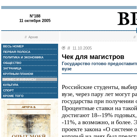
N°188
11 октября 2005
//
Архив
/
ВЕСЬ НОМЕР
//
11.10.2005
ПЕРВАЯ ПОЛОСА
Чек для магистров
ПОЛИТИКА И ЭКОНОМИКА
Государство готово предоставит
ОБЩЕСТВО
вузе
ЗАГРАНИЦА
КРУПНЫМ ПЛАНОМ
БИЗНЕС И ФИНАНСЫ
КУЛЬТУРА
Российские студенты, выби
СПОРТ
вузе, через пару лет могут 
КРОМЕ ТОГО
государства при получении 
Процентные ставки на такой
достигают 18--19% годовых,
-11%, а возможно, и более.
проекте закона «О системе 
который на днях был предс