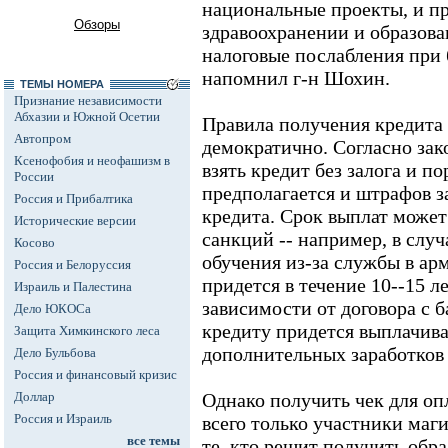
национальные проекты, и пр
Обзоры
здравоохранении и образова
налоговые послабления при 
напомнил г-н Шохин.
ТЕМЫ НОМЕРА
Признание независимости
Абхазии и Южной Осетии
Правила получения кредита
Автопром
демократично. Согласно зак
Ксенофобия и неофашизм в
взять кредит без залога и п
России
предполагается и штрафов з
Россия и Прибалтика
кредита. Срок выплат може
Исторические версии
санкций -- например, в случ
Косово
обучения из-за службы в ар
Россия и Белоруссия
придется в течение 10--15 л
Израиль и Палестина
зависимости от договора с 
Дело ЮКОСа
кредиту придется выплачиват
Защита Химкинского леса
дополнительных заработков 
Дело Бульбова
Россия и финансовый кризис
Доллар
Однако получить чек для оп
Россия и Израиль
всего только участники маг
все темы
те, кто решит получить обр