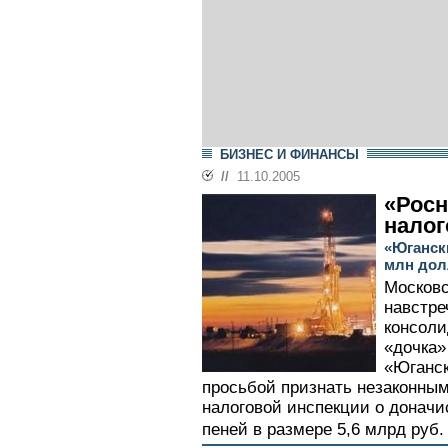
БИЗНЕС И ФИНАНСЫ
//
11.10.2005
«Росн
налог
«Юганск
млн дол
Московс
навстре
консоли
«дочка»
«Юганск
просьбой признать незаконны
налоговой инспекции о доначи
пеней в размере 5,6 млрд руб. 