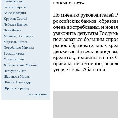
Земан Милош
конечно, нет».
Каноков Арсен
Коков Валерий
По мнению руководителей 
Круглик Сергей
российских банков, образов
Лебедев Платон
очень востребованы, и нова
Лянь Чжань
узаконить депутаты Госдумы
Меликьян Геннадий
пользоваться большим спро
Меркель Ангела
рынок образовательных кред
Потебенько Михаил
движется. За весь период вы
Туск Дональд
кредитов, половина из них 
Уринсон Яков
правила, несомненно, перел
Ходорковский Михаил
уверяет г-жа Абанкина.
Чиркунов Олег
Шарапова Мария
Шохин Александр
Шредер Герхард
все персоны