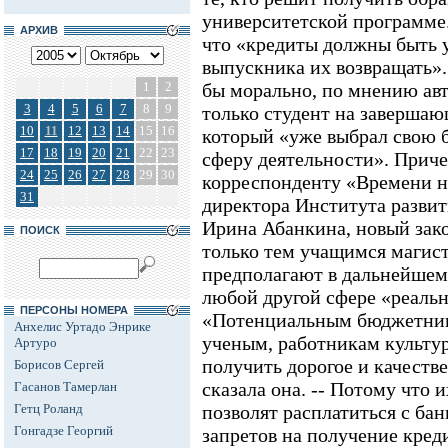
университетской программе
АРХИВ
что «кредиты должны быть 
выпускника их возвращать». 
1
2
бы морально, по мнению ав
3
4
5
6
7
8
9
только студент на завершаю
10
11
12
13
14
15
16
который «уже выбрал свою
17
18
19
20
21
22
23
сферу деятельности». Приче
24
25
26
27
28
29
30
корреспонденту «Времени н
31
директора Института разви
Ирина Абанкина, новый зако
ПОИСК
только тем учащимся магис
предполагают в дальнейшем 
любой другой сфере «реальн
ПЕРСОНЫ НОМЕРА
«Потенциальным бюджетника
Анхелис Уртадо Энрике
ученым, работникам культур
Артуро
получить дорогое и качестве
Борисов Сергей
сказала она. -- Потому что 
Гасанов Тамерлан
Гетц Роланд
позволят расплатиться с ба
Гонгадзе Георгий
запретов на получение кред