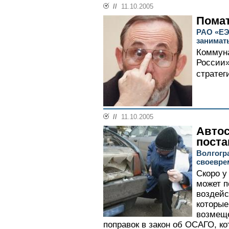
//
11.10.2005
Помат
РАО «ЕЭ
занимат
Коммун
России»
стратег
//
11.10.2005
Автос
поста
Волгогр
своевре
Скоро у
может п
воздейс
которые
возмеще
поправок в закон об ОСАГО, к