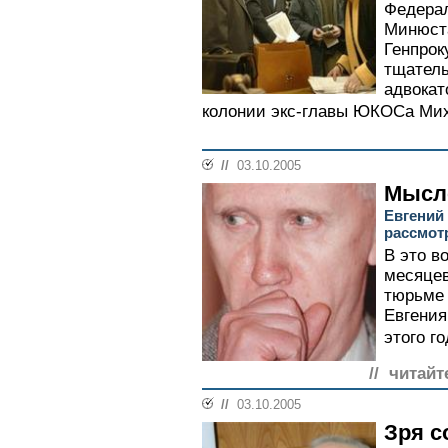
Федерал
Минюст
Генпрок
тщател
адвокат
колонии экс-главы ЮКОСа Миха
//
03.10.2005
Мысл
Евгений
рассмот
В это в
месяцев
тюрьме 
Евгения
этого г
// читайт
//
03.10.2005
Зря с