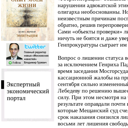
нарушении адвокатской эти
олигарха необоснованны. Но
неизвестным причинам посп
обратно, решив перепровери
Сами «объекты проверки» ли
ничуть не боятся и даже ув
Генпрокуратуры сыграет им 
Вопрос о лишении статуса в
за исключением Генриха Пад
время заседания Мосгорсуд
кассационной жалобы на пр
сентября сильно измененны
Лебедеву по решению вышес
силу. При этом несмотря на
результате оправдали почти
которые Мещанский суд сче
срок наказания снизился лиш
восьми лет лишения свобод