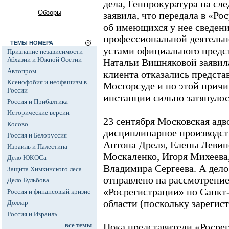
дела, Генпрокуратура на сл
Обзоры
заявила, что передала в «Р
об имеющихся у нее сведен
профессиональной деятельн
ТЕМЫ НОМЕРА
устами официального предс
Признание независимости
Абхазии и Южной Осетии
Натальи Вишняковой заявила
Автопром
клиента отказались представ
Ксенофобия и неофашизм в
Мосгорсуде и по этой причи
России
инстанции сильно затянулос
Россия и Прибалтика
Исторические версии
23 сентября Московская адв
Косово
дисциплинарное производст
Россия и Белоруссия
Антона Дреля, Елены Левин
Израиль и Палестина
Москаленко, Игоря Михеева
Дело ЮКОСа
Владимира Сергеева. А дел
Защита Химкинского леса
отправлено на рассмотрение
Дело Бульбова
«Росрегистрации» по Санкт
Россия и финансовый кризис
области (поскольку зарегист
Доллар
Россия и Израиль
все темы
Пока представители «Росре