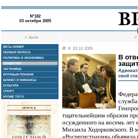
N°182
03 октября 2005
//
Архив
/
ВЕСЬ НОМЕР
//
03.10.2005
ПЕРВАЯ ПОЛОСА
В отве
ПОЛИТИКА И ЭКОНОМИКА
защи
ОБЩЕСТВО
ЗАГРАНИЦА
Адвокат
КРУПНЫМ ПЛАНОМ
свой ста
БИЗНЕС И ФИНАНСЫ
КУЛЬТУРА
СПОРТ
Федера
КРОМЕ ТОГО
служба
Генпро
тщательнейшим образом про
осужденного на восемь лет
Михаила Ходорковского. В
«Росрегистрация» объявила 