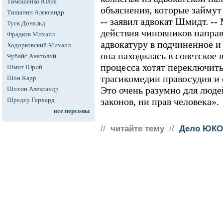
Тимошенко Юлия
объяснения, которые займут
Тишанин Александр
-- заявил адвокат Шмидт. --
Туск Дональд
действия чиновников направ
Фрадков Михаил
адвокатуру в подчиненное и 
Ходорковский Михаил
она находилась в советское
Чубайс Анатолий
процесса хотят переключить
Шмит Юрий
трагикомедии правосудия и 
Шон Карр
Это очень разумно для люде
Шохин Александр
Шредер Герхард
законов, ни прав человека».
все персоны
//
читайте тему
//
Дело ЮКО