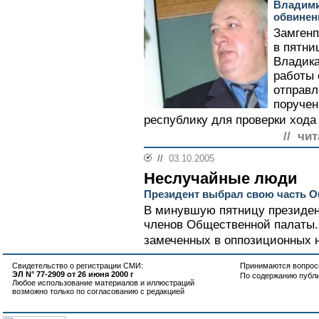
Владими
обвинен
Замгенп
в пятни
Владика
работы 
отправл
поручен
республику для проверки хода
// чи
//
03.10.2005
Неслучайные люди
Президент выбрал свою часть 
В минувшую пятницу президен
членов Общественной палаты. 
замеченных в оппозиционных н
Свидетельство о регистрации СМИ:
Принимаются вопросы
ЭЛ N° 77-2909 от 26 июня 2000 г
По содержанию публ
Любое использование материалов и иллюстраций
возможно только по согласованию с редакцией