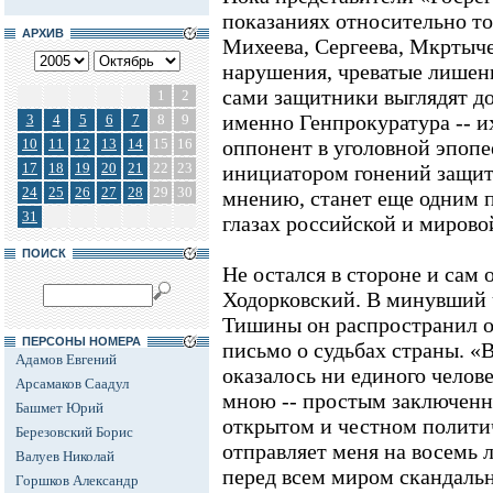
показаниях относительно тог
АРХИВ
Михеева, Сергеева, Мкртыч
нарушения, чреватые лишени
сами защитники выглядят до
1
2
именно Генпрокуратура -- 
3
4
5
6
7
8
9
10
11
12
13
14
15
16
оппонент в уголовной эпопе
17
18
19
20
21
22
23
инициатором гонений защит
24
25
26
27
28
29
30
мнению, станет еще одним 
31
глазах российской и мирово
ПОИСК
Не остался в стороне и са
Ходорковский. В минувший 
Тишины он распространил 
ПЕРСОНЫ НОМЕРА
письмо о судьбах страны. «
Адамов Евгений
оказалось ни единого челове
Арсамаков Саадул
мною -- простым заключенн
Башмет Юрий
открытом и честном полити
Березовский Борис
отправляет меня на восемь л
Валуев Николай
перед всем миром скандаль
Горшков Александр