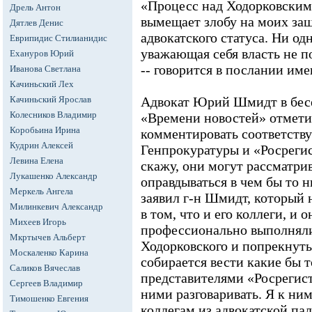
«Процесс над Ходорковским
Дрель Антон
вымещает злобу на моих за
Дятлев Денис
адвокатского статуса. Ни одн
Еврипидис Стилианидис
уважающая себя власть не п
Ехануров Юрий
-- говорится в послании им
Иванова Светлана
Качиньский Лех
Качиньский Ярослав
Адвокат Юрий Шмидт в бес
Колесников Владимир
«Времени новостей» отмети
Коробьина Ирина
комментировать соответств
Кудрин Алексей
Генпрокуратуры и «Росрегис
Левина Елена
скажу, они могут рассматрив
Лукашенко Александр
оправдываться в чем бы то н
Меркель Ангела
заявил г-н Шмидт, который 
Милинкевич Александр
в том, что и его коллеги, и 
Михеев Игорь
профессионально выполняли
Мкртычев Альберт
Ходорковского и попрекнуть 
Москаленко Карина
собирается вести какие бы т
Саликов Вячеслав
представителями «Росрегист
Сергеев Владимир
ними разговаривать. Я к ним
Тимошенко Евгения
коллегам из адвокатской па