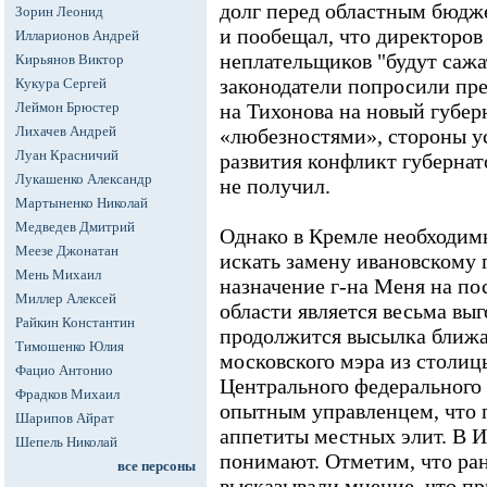
долг перед областным бюдже
Зорин Леонид
и пообещал, что директоров
Илларионов Андрей
неплательщиков "будут сажа
Кирьянов Виктор
законодатели попросили пре
Кукура Сергей
Леймон Брюстер
на Тихонова на новый губе
Лихачев Андрей
«любезностями», стороны у
Луан Красничий
развития конфликт губернат
Лукашенко Александр
не получил.
Мартыненко Николай
Медведев Дмитрий
Однако в Кремле необходим
Меезе Джонатан
искать замену ивановскому 
Мень Михаил
назначение г-на Меня на по
Миллер Алексей
области является весьма вы
Райкин Константин
продолжится высылка ближ
Тимошенко Юлия
московского мэра из столиц
Фацио Антонио
Центрального федерального
Фрадков Михаил
опытным управленцем, что п
Шарипов Айрат
аппетиты местных элит. В И
Шепель Николай
понимают. Отметим, что ра
все персоны
высказывали мнение, что пр