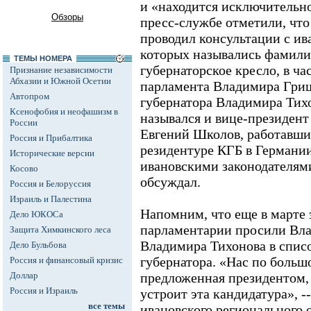
и «находится исключительно
Обзоры
пресс-службе отметили, что 
проводил консультации с ив
которых назывались фамили
ТЕМЫ НОМЕРА
губернаторское кресло, в ча
Признание независимости
Абхазии и Южной Осетии
парламента Владимира Гри
Автопром
губернатора Владимира Тихо
Ксенофобия и неофашизм в
назывался и вице-президен
России
Евгений Школов, работавш
Россия и Прибалтика
резидентуре КГБ в Германии
Исторические версии
ивановскими законодателями
Косово
обсуждал.
Россия и Белоруссия
Израиль и Палестина
Напомним, что еще в марте 
Дело ЮКОСа
парламентарии просили Вла
Защита Химкинского леса
Владимира Тихонова в списо
Дело Бульбова
губернатора. «Нас по больш
Россия и финансовый кризис
Доллар
предложенная президентом, 
Россия и Израиль
устроит эта кандидатура», -
все темы
ивановского регионального 