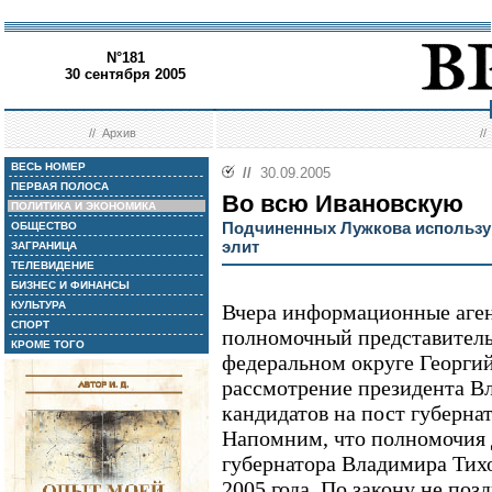
N°181
30 сентября 2005
//
Архив
/
ВЕСЬ НОМЕР
//
30.09.2005
ПЕРВАЯ ПОЛОСА
Во всю Ивановскую
ПОЛИТИКА И ЭКОНОМИКА
Подчиненных Лужкова использу
ОБЩЕСТВО
элит
ЗАГРАНИЦА
ТЕЛЕВИДЕНИЕ
БИЗНЕС И ФИНАНСЫ
КУЛЬТУРА
Вчера информационные аген
СПОРТ
полномочный представитель
КРОМЕ ТОГО
федеральном округе Георгий
рассмотрение президента В
кандидатов на пост губерна
Напомним, что полномочия 
губернатора Владимира Тихо
2005 года. По закону не позд