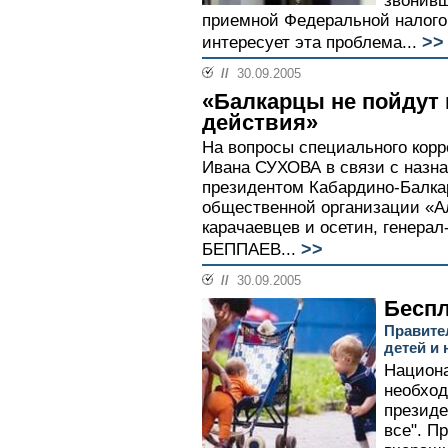
звонивш
приемной Федеральной налого
>>
интересует эта проблема...
//
30.09.2005
«Балкарцы не пойдут 
действия»
На вопросы специального кор
Ивана СУХОВА в связи с назн
президентом Кабардино-Балка
общественной организации «А
карачаевцев и осетин, генера
>>
БЕППАЕВ...
//
30.09.2005
Бесп
Правите
детей и
Национа
необход
президе
все". П