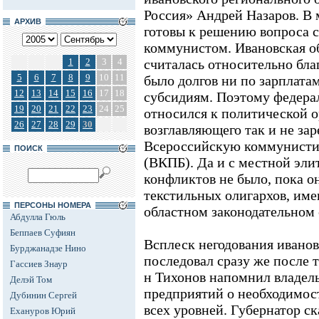
Россия» Андрей Назаров. В 
АРХИВ
готовы к решению вопроса 
коммунистом. Ивановская об
1
2
3
4
считалась относительно бла
5
6
7
8
9
10
11
было долгов ни по зарплатам
12
13
14
15
16
17
18
субсидиям. Поэтому федера
19
20
21
22
23
24
25
относился к политической о
26
27
28
29
30
возглавляющего так и не за
Всероссийскую коммунисти
ПОИСК
(ВКПБ). Да и с местной эли
конфликтов не было, пока о
текстильных олигархов, им
ПЕРСОНЫ НОМЕРА
областном законодательном 
Абдулла Гюль
Беппаев Суфиян
Всплеск негодования ивано
Бурджанадзе Нино
последовал сразу же после то
Гассиев Знаур
н Тихонов напомнил владел
Делэй Том
предприятий о необходимос
Дубинин Сергей
всех уровней. Губернатор с
Ехануров Юрий