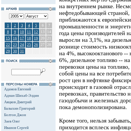
на внутреннем рынке. Несмо
АРХИВ
нефтедобывающей страной, 
приближаются к европейск
1
2
3
4
5
6
7
промышленности и энергетик
8
9
10
11
12
13
14
года цены производителей 
15
16
17
18
19
20
21
выросли на 3,1%, на дизельн
22
23
24
25
26
27
28
рознице стоимость низкоок
29
30
31
на 4%, высокооктанового --
6%, дизельное топливо -- на
ПОИСК
перевозки цены на топливо, 
собой цены на все потребит
рост цен в нефтянке фиксир
ПЕРСОНЫ НОМЕРА
происходит в газовой отра
Адамов Евгений
перевозках, правительство н
Аднан Шихаб-Элдин
газодобычи и железных доро
Аяцков Дмитрий
пока демонополизирована.
Балыхин Григорий
Болтон Джон
Кроме того, нельзя забывать,
Заев Олег
приходится всплеск инфляци
Иванов Сергей