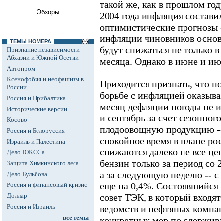
такой же, как в прошлом го
Обзоры
2004 года инфляция составил
оптимистические прогнозы 
инфляции чиновников основ
ТЕМЫ НОМЕРА
будут снижаться не только в 
Признание независимости
Абхазии и Южной Осетии
месяца. Однако в июне и ию
Автопром
Ксенофобия и неофашизм в
Приходится признать, что п
России
борьбе с инфляцией оказыв
Россия и Прибалтика
месяц дефляции погоды не и
Исторические версии
и сентябрь за счет сезонног
Косово
плодоовощную продукцию -
Россия и Белоруссия
спокойное время в плане рос
Израиль и Палестина
снижаются далеко не все це
Дело ЮКОСа
бензин только за период со 
Защита Химкинского леса
а за следующую неделю -- с 
Дело Бульбова
еще на 0,4%. Состоявшийся
Россия и финансовый кризис
Доллар
совет ТЭК, в который входя
Россия и Израиль
ведомств и нефтяных компа
все темы
конкретных мер по сдержив