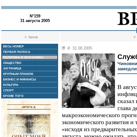
N°159
31 августа 2005
//
Архив
/
ВЕСЬ НОМЕР
//
31.08.2005
ПЕРВАЯ ПОЛОСА
Служб
ПОЛИТИКА И ЭКОНОМИКА
Чиновни
ОБЩЕСТВО
замедли
ЗАГРАНИЦА
КРУПНЫМ ПЛАНОМ
БИЗНЕС И ФИНАНСЫ
КУЛЬТУРА
В авгус
СПОРТ
инфляци
КРОМЕ ТОГО
сказал 
глава 
макроэкономического прогн
экономического развития и 
«исходя из предварительных
августа, можно ожидать, что