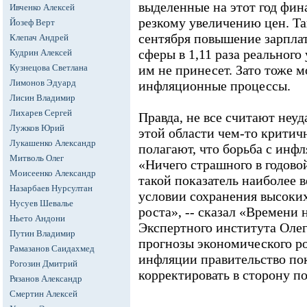
выделенные на этот год фина
Ивченко Алексей
резкому увеличению цен. Та
Йозеф Верт
сентября повышение зарпла
Клепач Андрей
сферы в 1,11 раза реальног
Кудрин Алексей
Кузнецова Светлана
им не принесет. Зато тоже 
Лимонов Эдуард
инфляционные процессы.
Лисин Владимир
Лихарев Сергей
Правда, не все считают неу
Лужков Юрий
этой области чем-то крити
Лукашенко Александр
полагают, что борьба с инфл
Митволь Олег
«Ничего страшного в годово
Моисеенко Александр
такой показатель наиболее в
Назарбаев Нурсултан
условии сохранения высоки
Нусуев Шевалье
роста», -- сказал «Времени
Ньето Андони
Экспертного института Олег
Путин Владимир
прогнозы экономического ро
Рамазанов Саидахмед
инфляции правительство по
Рогозин Дмитрий
корректировать в сторону п
Рязанов Александр
Смертин Алексей