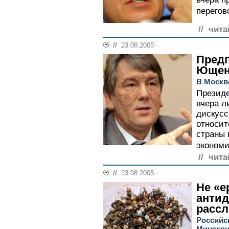
перегов
// чита
//
23.08.2005
Предп
Ющен
В Москв
Презид
вчера л
дискусс
относит
страны 
экономи
// чита
//
23.08.2005
Не «е
анти
расс
Российс
Минэкон