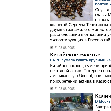
болтов и
Спустя 
главы М
он, каз
коллегой Сергеем Терехиным 
двумя странами, его министер
расследование в отношении ук
экспортирующих в Россию гайк
//
23.08.2005
Китайское счастье
CNPC сумела купить крупный неф
Китайцы наконец сумели прио
нефтяной актив. Потерпев пор
американскую Unocal, они смо
приобретении актива в Казахст
//
23.08.2005
Колич
В Москв
Завтра 