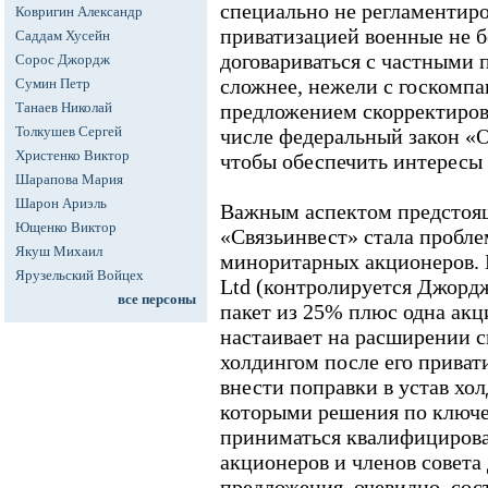
специально не регламентиро
Ковригин Александр
приватизацией военные не б
Саддам Хусейн
договариваться с частными 
Сорос Джордж
сложнее, нежели с госкомпа
Сумин Петр
Танаев Николай
предложением скорректирова
Толкушев Сергей
числе федеральный закон «О
Христенко Виктор
чтобы обеспечить интересы
Шарапова Мария
Шарон Ариэль
Важным аспектом предстоящ
Ющенко Виктор
«Связьинвест» стала пробл
Якуш Михаил
миноритарных акционеров.
Ярузельский Войцех
Ltd (контролируется Джорд
все персоны
пакет из 25% плюс одна акц
настаивает на расширении с
холдингом после его приват
внести поправки в устав хол
которыми решения по ключ
приниматься квалифициров
акционеров и членов совета
предложения, очевидно, сост