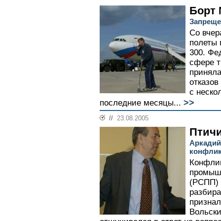
Борт
Запреще
Со вчер
полеты 
300. Фе
сфере т
приняла
отказов
с неско
>>
последние месяцы...
//
23.08.2005
Птичи
Аркадий
конфлик
Конфлик
промыш
(РСПП) 
разбира
признал
Вольски