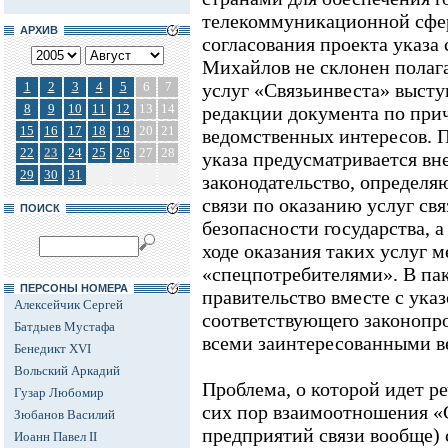
телекоммуникационной сфер
АРХИВ
согласования проекта указа 
Михайлов не склонен полага
1
2
3
4
5
6
7
услуг «Связьинвеста» выст
8
9
10
11
12
13
14
редакции документа по при
15
16
17
18
19
20
21
ведомственных интересов. П
22
23
24
25
26
27
28
указа предусматривается вн
29
30
31
законодательство, определя
связи по оказанию услуг св
ПОИСК
безопасности государства, 
ходе оказания таких услуг 
«спецпотребителями». В пак
ПЕРСОНЫ НОМЕРА
правительство вместе с ука
Алексейчик Сергей
соответствующего законопро
Батдыев Мустафа
всеми заинтересованными в
Бенедикт XVI
Вольский Аркадий
Проблема, о которой идет ре
Гузар Любомир
сих пор взаимоотношения «
Зюбанов Василий
предприятий связи вообще)
Иоанн Павел II