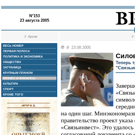
N°153
23 августа 2005
//
Архив
/
ВЕСЬ НОМЕР
//
23.08.2005
ПЕРВАЯ ПОЛОСА
Сило
ПОЛИТИКА И ЭКОНОМИКА
Теперь 
ОБЩЕСТВО
"Связьи
ЗАГРАНИЦА
КРУПНЫМ ПЛАНОМ
БИЗНЕС И ФИНАНСЫ
КУЛЬТУРА
Заверш
СПОРТ
«Связь
КРОМЕ ТОГО
символ
середи
на один шаг. Минэкономразв
правительство проект указа
«Связьинвест». Это удалось
согласований документа со