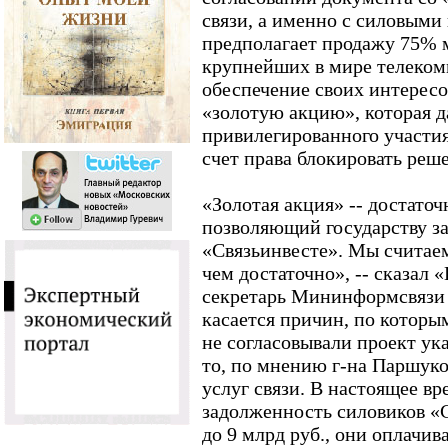
связи, а именно с силовыми
предполагает продажу 75% м
крупнейших в мире телеко
обеспечение своих интересов
«золотую акцию», которая 
привилегированного участия
счет права блокировать реш
«Золотая акция» -- достато
позволяющий государству з
«Связьинвесте». Мы считаем
чем достаточно», -- сказал 
секретарь Мининформсвязи 
касается причин, по которы
не согласовывали проект ука
то, по мнению г-на Паршуков
услуг связи. В настоящее в
задолженность силовиков «С
до 9 млрд руб., они оплачив