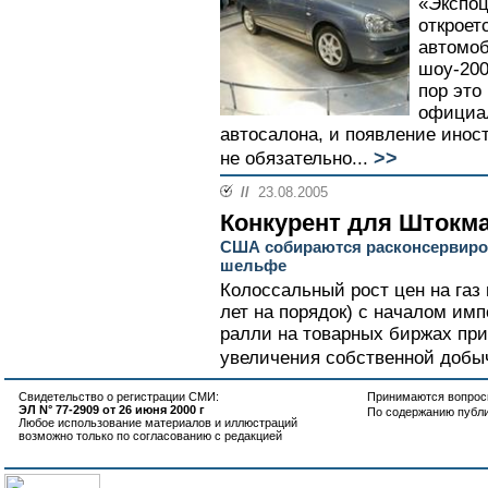
«Экспоц
откроет
автомоб
шоу-200
пор это
официал
автосалона, и появление инос
>>
не обязательно...
//
23.08.2005
Конкурент для Штокм
США собираются расконсервиров
шельфе
Колоссальный рост цен на газ
лет на порядок) с началом им
ралли на товарных биржах прив
увеличения собственной добыч
Свидетельство о регистрации СМИ:
Принимаются вопросы
ЭЛ N° 77-2909 от 26 июня 2000 г
По содержанию публ
Любое использование материалов и иллюстраций
возможно только по согласованию с редакцией