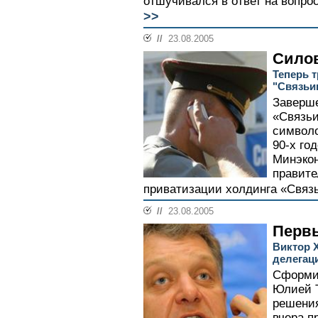
отшучивался в ответ на вопрос
>>
//
23.08.2005
Сило
Теперь 
"Связьи
Заверше
«Связьи
символо
90-х го
Минэкон
правите
приватизации холдинга «Связь
//
23.08.2005
Перв
Виктор 
делегац
Сформи
Юлией 
решения
вчера п