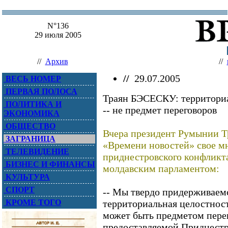
N°136
29 июля 2005
//
Архив
//
//
29.07.2005
ВЕСЬ НОМЕР
ПЕРВАЯ ПОЛОСА
Траян БЭСЕСКУ: территори
ПОЛИТИКА И
-- не предмет переговоров
ЭКОНОМИКА
ОБЩЕСТВО
Вчера президент Румынии 
ЗАГРАНИЦА
«Времени новостей» свое м
ТЕЛЕВИДЕНИЕ
приднестровского конфликта
БИЗНЕС И ФИНАНСЫ
молдавским парламентом:
КУЛЬТУРА
СПОРТ
-- Мы твердо придерживаемс
КРОМЕ ТОГО
территориальная целостнос
может быть предметом перег
предоставляемой Приднестр