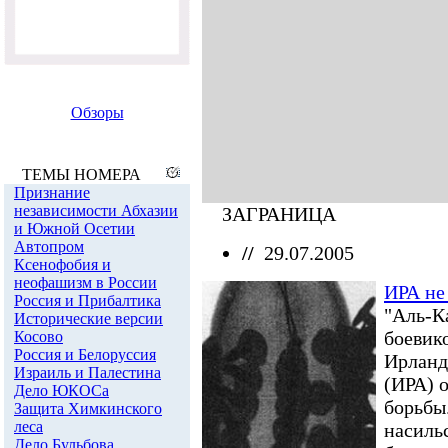
Обзоры
ТЕМЫ НОМЕРА
Признание
независимости Абхазии
ЗАГРАНИЦА
и Южной Осетии
Автопром
//
29.07.2005
Ксенофобия и
неофашизм в России
ИРА не
Россия и Прибалтика
"Аль-К
Исторические версии
боевик
Косово
Россия и Белоруссия
Ирланд
Израиль и Палестина
(ИРА) 
Дело ЮКОСа
борьбы.
Защита Химкинского
леса
насиль
Дело Бульбова