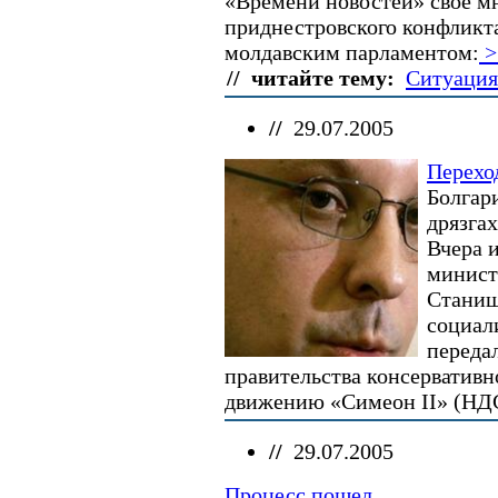
«Времени новостей» свое м
приднестровского конфликта
молдавским парламентом:
>
// читайте тему:
Ситуация
//
29.07.2005
Перехо
Болгар
дрязгах
Вчера 
минист
Станиш
социал
переда
правительства консерватив
движению «Симеон II» (НДС
//
29.07.2005
Процесс пошел