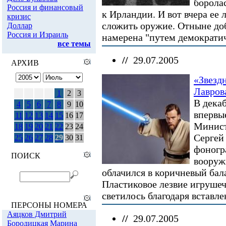
борола
Россия и финансовый
к Ирландии. И вот вчера ее
кризис
сложить оружие. Отныне до
Доллар
Россия и Израиль
намерена "путем демократич
все темы
//
29.07.2005
АРХИВ
«Звезд
Лавров
1
2
3
В дека
4
5
6
7
8
9
10
впервы
11
12
13
14
15
16
17
Минист
18
19
20
21
22
23
24
Сергей 
25
26
27
28
29
30
31
фоногра
ПОИСК
вооруж
облачился в коричневый ба
Пластиковое лезвие игрушеч
светилось благодаря вставле
ПЕРСОНЫ НОМЕРА
Аяцков Дмитрий
//
29.07.2005
Бородицкая Марина