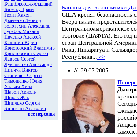
Буш Джордж-младший
Бананы для геополитики Д
Бэсеску Траян
США крепят безопасность с
Грэнт Хакетт
Дьяченко Леонид
Вчера палата представител
Золотухин Александр
Центральноамериканское со
Зурабов Михаил
торговле (ЦАФТА). Его год 
Ивченко Алексей
стран Центральной Америки 
Калинин Юрий
Кристовский Владимир
Рика, Никарагуа и Сальвадо
Кристовский Сергей
Республика...
>>
Лавров Сергей
Лукашенко Александр
//
29.07.2005
Пинчук Виктор
Станишев Сергей
Тимошенко Юлия
Попере
Уильям Хилл
Дмитри
Шарон Ариэль
крепки
Ширак Жак
Сегодн
Шпилько Сергей
Эпштейн Анатолий
ожидаю
все персоны
россий
Аяцков
самоле