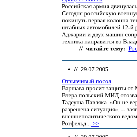
Российская армия двинулась
Сегодня российскую военну
покинуть первая колонна те
штабных автомобилей 12-й 
Аджарии и двух машин сопр
техника направится во Влади
// читайте тему:
Ро
//
29.07.2005
Отзывчивый посол
Варшава просит защиты от 
Вчера польский МИД отозва
Тадеуша Павляка. «Он не вер
разрешена ситуация», -- зая
внешнеполитического ведо
Ротфельд...
>>