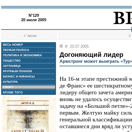
N°129
20 июля 2005
//
Архив
/
ВЕСЬ НОМЕР
//
20.07.2005
ПЕРВАЯ ПОЛОСА
Догоняющий лидер
ПОЛИТИКА И ЭКОНОМИКА
Армстронг может выиграть «Тур»
ОБЩЕСТВО
ЗАГРАНИЦА
КРУПНЫМ ПЛАНОМ
БИЗНЕС И ФИНАНСЫ
На 16-м этапе престижной 
КУЛЬТУРА
де Франс» ее шестикратно
СПОРТ
лидеру общего зачета амер
КРОМЕ ТОГО
вновь не удалось осуществ
задачу на «Большой петле»
первым. Желтую майку силь
генеральной классификации
оставшиеся дни вряд ли уст