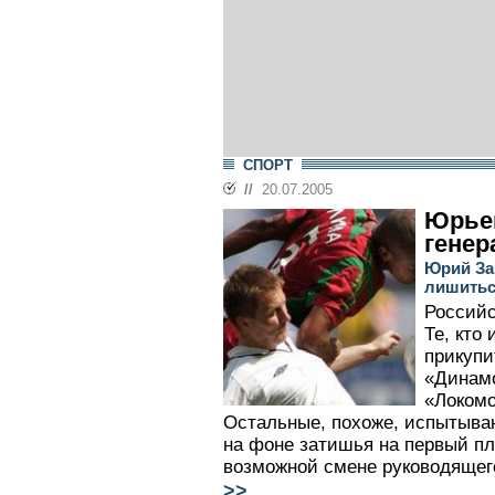
СПОРТ
//
20.07.2005
Юрье
гене
Юрий За
лишитьс
Российс
Те, кто
прикупи
«Динамо
«Локомо
Остальные, похоже, испытыва
на фоне затишья на первый пл
возможной смене руководящего
>>