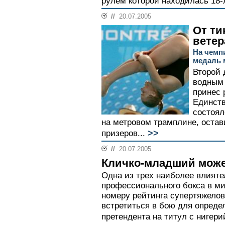
рулем которой находилась 18-
//
20.07.2005
От ти
ветер
На чемп
медаль 
Второй 
водным 
принес 
Единств
состоял
на метровом трамплине, остав
>>
призеров...
//
20.07.2005
Кличко-младший може
Одна из трех наиболее влият
профессионального бокса в ми
номеру рейтинга супертяжело
встретиться в бою для опреде
претендента на титул с нигер