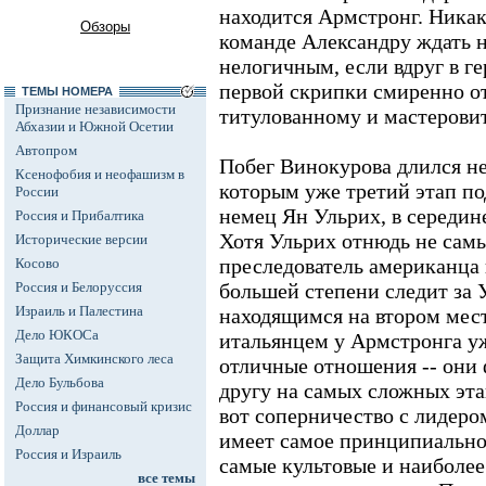
находится Армстронг. Ника
Обзоры
команде Александру ждать н
нелогичным, если вдруг в 
первой скрипки смиренно о
ТЕМЫ НОМЕРА
Признание независимости
титулованному и мастеровит
Абхазии и Южной Осетии
Автопром
Побег Винокурова длился не
Ксенофобия и неофашизм в
которым уже третий этап по
России
немец Ян Ульрих, в середин
Россия и Прибалтика
Хотя Ульрих отнюдь не са
Исторические версии
преследователь американца 
Косово
Россия и Белоруссия
большей степени следит за 
Израиль и Палестина
находящимся на втором мест
Дело ЮКОСа
итальянцем у Армстронга уж
Защита Химкинского леса
отличные отношения -- они
Дело Бульбова
другу на самых сложных этап
Россия и финансовый кризис
вот соперничество с лидер
Доллар
имеет самое принципиальное
Россия и Израиль
самые культовые и наиболе
все темы