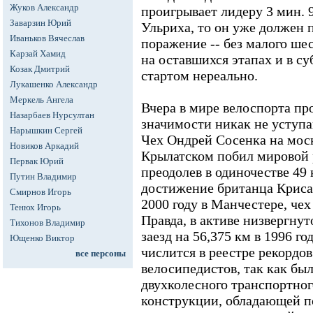
Жуков Александр
проигрывает лидеру 3 мин. 9
Заварзин Юрий
Ульриха, то он уже должен 
Иваньков Вячеслав
поражение -- без малого ше
Карзай Хамид
на оставшихся этапах и в с
Козак Дмитрий
стартом нереально.
Лукашенко Александр
Меркель Ангела
Вчера в мире велоспорта пр
Назарбаев Нурсултан
значимости никак не уступ
Нарышкин Сергей
Чех Ондрей Сосенка на моск
Новиков Аркадий
Крылатском побил мировой р
Первак Юрий
преодолев в одиночестве 49
Путин Владимир
достижение британца Криса
Смирнов Игорь
2000 году в Манчестере, чех
Тенюх Игорь
Правда, в активе низвергнут
Тихонов Владимир
заезд на 56,375 км в 1996 год
Ющенко Виктор
числится в реестре рекордо
все персоны
велосипедистов, так как бы
двухколесного транспортног
конструкции, обладающей