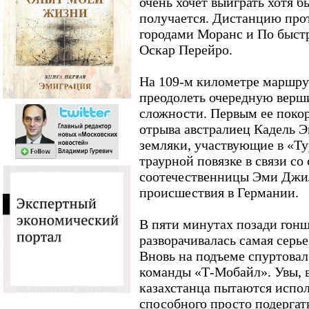
очень хочет выиграть хотя б
получается. Дистанцию про
городами Моранс и По быстр
Оскар Перейро.
На 109-м километре маршру
преодолеть очередную верш
сложности. Первым ее поко
отрыва австралиец Кадель Эв
земляки, участвующие в «Ту
траурной повязке в связи со
соотечественницы Эми Джил
происшествия в Германии.
В пяти минутах позади гонщ
разворачивалась самая серье
Вновь на подъеме спуртова
команды «Т-Мобайл». Увы, 
казахстанца пытаются испол
способного просто подергат