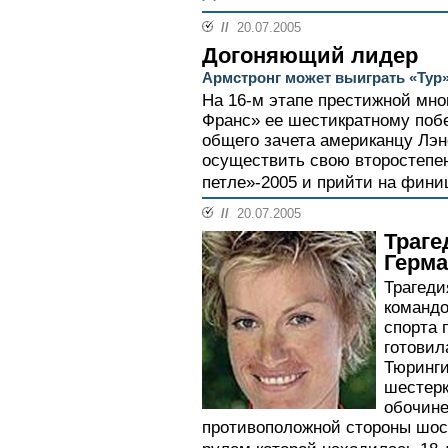
//
20.07.2005
Догоняющий лидер
Армстронг может выиграть «Тур»
На 16-м этапе престижной мно
Франс» ее шестикратному по
общего зачета американцу Лэн
осуществить свою второстепе
петле»-2005 и прийти на фини
//
20.07.2005
Траге
Герм
Трагеди
командо
спорта 
готовил
Тюринги
шестерк
обочине
противоположной стороны шос