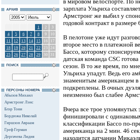
в мировом велоспорте. По 
зарплата Ульриха составляет
АРХИВ
Армстронг же выбил у спон
годовой контракт в размере 
1
2
3
4
5
6
7
8
9
10
В пелотоне уже идут разгов
11
12
13
14
15
16
17
второе место в платежной в
18
19
20
21
22
23
24
Бассо, которому спонсируе
25
26
27
28
29
30
31
датская команда CSC готова
сезон. В то же время, по м
ПОИСК
Ульриха упадут. Ведь его а
знаменитым американцем в
подкреплены. В очных дуэля
ПЕРСОНЫ НОМЕРА
неизменно был слабее Армс
Абызов Михаил
Армстронг Лэнс
Вчера все трое упомянутых
Блэр Тони
финишировали с одинаковым
Бордюжа Николай
классификации Бассо по-пр
Гиршзон Авраам
Греф Герман
американца на 2 мин. 46 сек
Дергачева Лидия
находится датчанин Микаэл