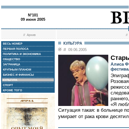
N°101
09 июня 2005
//
Архив
/
КУЛЬТУРА
ВЕСЬ НОМЕР
ПЕРВАЯ ПОЛОСА
//
09.06.2005
ПОЛИТИКА И ЭКОНОМИКА
Стар
ОБЩЕСТВО
Алиса Ф
ЗАГРАНИЦА
фестива
КРУПНЫМ ПЛАНОМ
Эпиграф
БИЗНЕС И ФИНАНСЫ
КУЛЬТУРА
Розовая
СПОРТ
режиссе
КРОМЕ ТОГО
следова
раннего
«Я любл
Ситуация такая: в больнице п
умирает от рака крови десяти