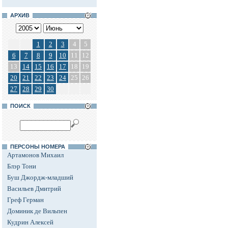
АРХИВ
1
2
3
4
5
6
7
8
9
10
11
12
13
14
15
16
17
18
19
20
21
22
23
24
25
26
27
28
29
30
ПОИСК
ПЕРСОНЫ НОМЕРА
Артамонов Михаил
Блэр Тони
Буш Джордж-младший
Васильев Дмитрий
Греф Герман
Доминик де Вильпен
Кудрин Алексей