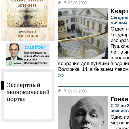
//
09.06.2005
Кварт
Сегодня
личных 
Отдел л
Государ
изобраз
Пушкин
лет, в 
в полно
собрание для публики в здании
Волхонке, 14, в бывшем левом
>>
//
09.06.2005
Гонки
С 12 по 
пианист
Одно и
меропри
-- конк