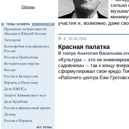
сильно 
Обзоры
музыкал
миниму
участия и, возможно, даже св
ТЕМЫ НОМЕРА
Признание независимости
Абхазии и Южной Осетии
//
09.06.2005
Автопром
Красная палатка
Ксенофобия и неофашизм в
России
В театре Анатолия Васильева о
Россия и Прибалтика
«Культура -- это не инженерно
Исторические версии
садовника» -- так к концу вче
Косово
сформулировал свое кредо То
Россия и Белоруссия
«Рабочего центра Ежи Гротовс
Израиль и Палестина
Дело ЮКОСа
Защита Химкинского леса
Дело Бульбова
Россия и финансовый кризис
Доллар
Россия и Израиль
все темы