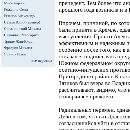
прецедент. Тем более что а
Меса Карлос
прошлого года возникла и в
Рожерио Сени
Рязанов Александр
Впрочем, причиной, по кото
Семин Юрий (тренер)
Сеславинский Михаил
была принята в Кремле, едв
Симоньян Маргарита
выступления. Просто Алекса
Трише Жан-Клод
эффективным и надежным зв
Фрадков Михаил
особенно после того, как в 
Ясинов Игаль
отказался подписывать пре
все персоны
Южном федеральном округе
осетино-ингушских противо
Пригородного района. К сло
Зязиков был вчера во Владик
рассчитывают, видимо, что 
сговорчивее прежнего.
Радикальных перемен, однак
Дело в том, что г-н Дзасохо
согласившийся уйти в отста
траура, но потом передумав