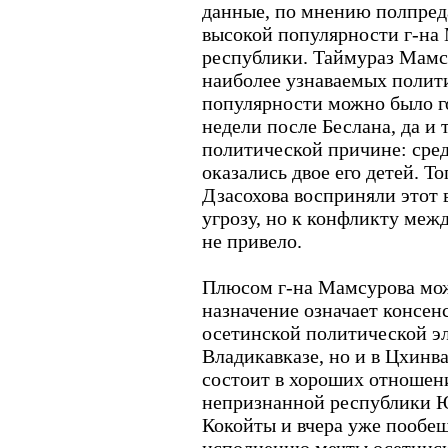
данные, по мнению полпреда
высокой популярности г-на
республики. Таймураз Мамсу
наиболее узнаваемых политик
популярности можно было го
недели после Беслана, да и 
политической причине: сре
оказались двое его детей. Т
Дзасохова восприняли этот 
угрозу, но к конфликту меж
не привело.
Плюсом г-на Мамсурова можн
назначение означает консен
осетинской политической эл
Владикавказе, но и в Цхинв
состоит в хороших отношен
непризнанной республики 
Кокойты и вчера уже пообещ