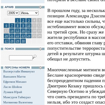
АРХИВ
В прошлом году, за нескольк
позиции Александра Дзасох
1
2
3
4
5
все еще настолько сильны, 
6
7
8
9
10
11
12
истеблишмент вовсю обсужд
13
14
15
16
17
18
19
на третий срок. Но сразу ж
20
21
22
23
24
25
26
жители республики в массов
27
28
29
30
его отставки, обвиняя главу
попустительстве террорист
ПОИСК
детей в результате штурма ш
обещал не допустить.
ПЕРСОНЫ НОМЕРА
Многочисленные митинги во
Валлерстайн Иммануил
Беслане красноречиво свиде
Ванханен Матти
беспрецедентном падении пр
Ефремов Михаил
Дмитрию Козаку пришлось н
Ласло Шойом
Северную Осетию и убеждат
Лужков Юрий
что снять президента по т
Мамсуров Таймураз
нельзя, ибо это создаст оп
Матвиенко Валентина