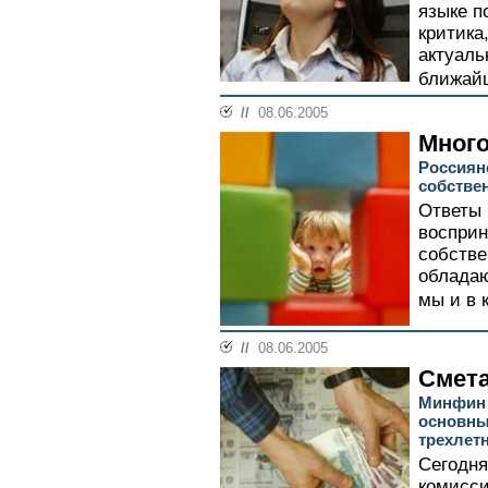
языке п
критика
актуаль
ближайш
//
08.06.2005
Мног
Россиян
собствен
Ответы 
восприн
собстве
обладаю
мы и в 
//
08.06.2005
Смета
Минфин 
основны
трехлет
Сегодня
комисси