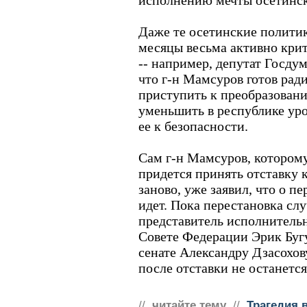
исполнению мечты осетинск
Даже те осетинские политик
месяцы весьма активно кри
-- например, депутат Госду
что г-н Мамсуров готов рад
приступить к преобразовани
уменьшить в республике ур
ее к безопасности.
Сам г-н Мамсуров, котором
придется принять отставку 
заново, уже заявил, что о п
идет. Пока перестановка слу
представитель исполнитель
Совете Федерации Эрик Бугу
сенате Александру Дзасохову
после отставки не останется
//
читайте тему
//
Трагедия 