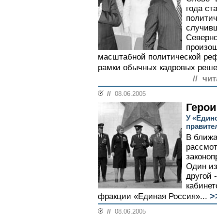
года ст
политич
случивш
Северно
произош
масштабной политической реф
рамки обычных кадровых реше
// чи
//
08.06.2005
Герои
У «Едино
правите
В ближ
рассмот
законоп
Один из
другой 
кабинет
>
фракции «Единая Россия»...
//
08.06.2005