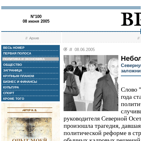
N°100
08 июня 2005
//
Архив
/
ВЕСЬ НОМЕР
//
08.06.2005
ПЕРВАЯ ПОЛОСА
Небо
ПОЛИТИКА И ЭКОНОМИКА
Северну
ОБЩЕСТВО
заложни
ЗАГРАНИЦА
КРУПНЫМ ПЛАНОМ
БИЗНЕС И ФИНАНСЫ
КУЛЬТУРА
Слово 
СПОРТ
года с
КРОМЕ ТОГО
полити
случив
руководителя Северной Осет
произошла трагедия, давша
политической реформе в стр
обычных кадровых решений