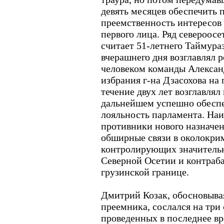
девять месяцев обеспечить
преемственность интересов
первого лица. Ряд североос
считает 51-летнего Таймура
вчерашнего дня возглавлял 
человеком команды Алексан
избрания г-на Дзасохова на
течение двух лет возглавлял 
дальнейшем успешно обесп
лояльность парламента. На
противники нового назначен
обширные связи в околокри
контролирующих значительн
Северной Осетии и контраб
грузинской границе.
Дмитрий Козак, обосновывая
преемника, сослался на три
проведенных в последнее вр