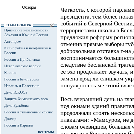
Обзоры
Четкость, с которой парлам
президента, тем более показ
событий в Северной Осетии,
ТЕМЫ НОМЕРА
террористами школы в Бесл
Признание независимости
Абхазии и Южной Осетии
предложил реформу региона
Автопром
отменив прямые выборы губ
Ксенофобия и неофашизм в
добровольная отставка г-на 
России
воспринимается большинств
Россия и Прибалтика
следствие бесланской траге
Исторические версии
ее эхо продолжает звучать, 
Косово
замена вряд ли слишком укр
Россия и Белоруссия
популярность местной власт
Израиль и Палестина
Дело ЮКОСа
Весь вчерашний день на гл
Защита Химкинского леса
под окнами зданий правител
Дело Бульбова
продолжали стоять несколь
Россия и финансовый кризис
Доллар
плакатами: «Мамсуров, не 
Россия и Израиль
словам очевидцев, большая 
все темы
потеряли в Беслане своих бл