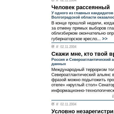
//
02.11.2004
Человек рассеянный
У одного из главных кандидатов 
Волгоградской области оказалос
В конце прошлой недели, когд
за отмену прямых выборов гла
облизбирком окончательно опр
>>
губернаторское кресло...
//
02.11.2004
Скажи мне, кто твой в
Россия и Североатлантический а
данных
Международный терроризм тол
Североатлантический альянс в 
фразой можно подытожить про
отеле» «круглый стол» Сенато
информационно-технологическо
//
02.11.2004
Условно незарегистр