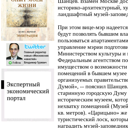
Шанцев. Взамен Москве дос
историко-архитектурный, х
ландшафтный музей-запове
При этом вице-мэр надеется
будут позволять бывшим вл
пользоваться апартаментам
управление мэрии подготови
Министерством культуры и
Федеральным агентством п
имуществом о возможности 
помещений в бывшем музее 
организуемых правительств
Думой», -- пояснил Шанцев.
старинную городскую Думу 
историческим музеем, кото
нехватку помещений (Музей 
кв. метров). «Царицыно» же
туристический лоск, котор
наградить музей-заповедни