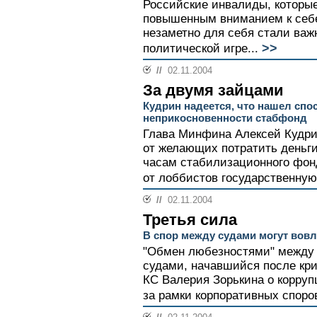
Российские инвалиды, которые
повышенным вниманием к себе 
незаметно для себя стали важ
>>
политической игре...
//
02.11.2004
За двумя зайцами
Кудрин надеется, что нашел спо
неприкосновенности стабфонд
Глава Минфина Алексей Кудри
от желающих потратить деньги 
часам стабилизационного фон
от лоббистов государственную 
//
02.11.2004
Третья сила
В спор между судами могут вовл
"Обмен любезностями" между
судами, начавшийся после кр
КС Валерия Зорькина о корруп
за рамки корпоративных споров