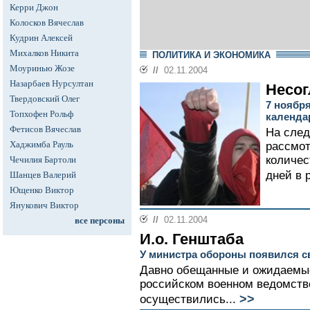
Керри Джон
Колосков Вячеслав
Кудрин Алексей
Михалков Никита
ПОЛИТИКА И ЭКОНОМИКА
Моуринью Жозе
//
02.11.2004
Назарбаев Нурсултан
Несог
Твердовский Олег
7 ноябр
Топхофен Рольф
календа
Фетисов Вячеслав
На сле
Хаджимба Рауль
рассмот
количес
Чечилия Бартоли
дней в 
Шанцев Валерий
Ющенко Виктор
Янукович Виктор
//
02.11.2004
все персоны
И.о. Генштаба
У министра обороны появился с
Давно обещанные и ожидаемы
российском военном ведомств
>>
осуществились...