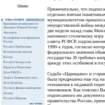
Обзоры
Примечательно, что подписа
отдельно взятым памятника
муниципалитетом пришлось
ТЕМЫ НОМЕРА
Признание независимости
имущественной войны между
Абхазии и Южной Осетии
две недели назад глава Мин
Автопром
напомнил столичному мэру 
Ксенофобия и неофашизм в
совета РСФСР, подписанном
России
1990-х годов, согласно кото
Россия и Прибалтика
федерального значения объя
Исторические версии
государства. И требовал нап
Косово
Россия и Белоруссия
аренду этих особняков в гос
Израиль и Палестина
Дело ЮКОСа
Судьба «Царицыно» и стари
Защита Химкинского леса
была предрешена еще год на
Дело Бульбова
отношения к недавней пере
Россия и финансовый кризис
чиновников. Как пояснил В
Доллар
подписанного им документа
Россия и Израиль
правительства России, приня
все темы