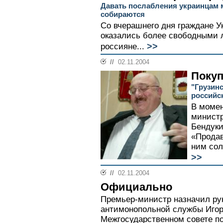
Давать послабления украинцам 
собираются
Со вчерашнего дня граждане 
оказались более свободными 
>>
россияне...
//
02.11.2004
Покуп
"Грузин
российс
В момен
министр
Бендуки
«Продав
ним сол
>>
//
02.11.2004
Официально
Премьер-министр назначил ру
антимонопольной службы Игор
Межгосударственном совете по