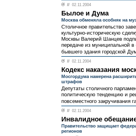
//
02.11.2004
Былое и Дума
Москва обменяла особняк на му
Столичное правительство зав
культурно-историческую сдел
Москвы Валерий Шанцев подпи
передаче из муниципальной в
бывшего здания городской Ду
//
02.11.2004
Кодекс наказания мос
Мосгордума намерена расширит
штрафов
Депутаты столичного парламен
политическую тенденцию и ре
повсеместного закручивания га
//
02.11.2004
Инвалидное обещани
Правительство защищает федер
регионов