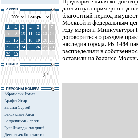
Предварительная же договор
достигнута примерно год на
АРХИВ
благостный период имущес
Москвой и федеральным цен
1
2
3
4
5
6
7
году мэрия и Минкультуры 
8
9
10
11
12
13
14
договориться о разделе пра
15
16
17
18
19
20
21
наследия города. Из 1484 па
22
23
24
25
26
27
28
распределили в собственнос
29
30
оставили на балансе Москвы
ПОИСК
ПЕРСОНЫ НОМЕРА
Абрамович Роман
Арафат Ясир
Багапш Сергей
Бендукидзе Каха
Богданчиков Сергей
Буш Джордж-младший
Дементьев Константин