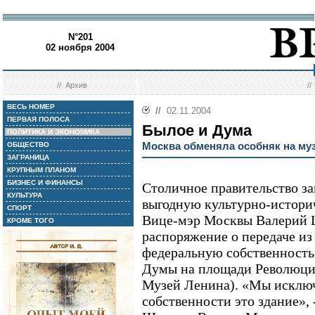
N°201
02 ноября 2004
//
Архив
/
ВЕСЬ НОМЕР
//
02.11.2004
ПЕРВАЯ ПОЛОСА
Былое и Дума
ПОЛИТИКА И ЭКОНОМИКА
Москва обменяла особняк на му
ОБЩЕСТВО
ЗАГРАНИЦА
КРУПНЫМ ПЛАНОМ
БИЗНЕС И ФИНАНСЫ
Столичное правительство за
КУЛЬТУРА
выгодную культурно-истори
СПОРТ
Вице-мэр Москвы Валерий 
КРОМЕ ТОГО
распоряжение о передаче и
федеральную собственность
Думы на площади Революции
Музей Ленина). «Мы исключ
собственности это здание», 