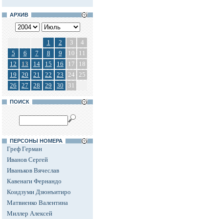
АРХИВ
1
2
3
4
5
6
7
8
9
10
11
12
13
14
15
16
17
18
19
20
21
22
23
24
25
26
27
28
29
30
31
ПОИСК
ПЕРСОНЫ НОМЕРА
Греф Герман
Иванов Сергей
Иваньков Вячеслав
Кавенаги Фернандо
Коидзуми Дзюнъитиро
Матвиенко Валентина
Миллер Алексей