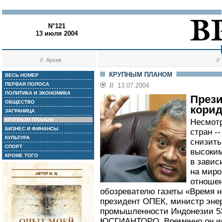
N°121
13 июля 2004
//
Архив
/
КРУПНЫМ ПЛАНОМ
ВЕСЬ НОМЕР
ПЕРВАЯ ПОЛОСА
//
13.07.2004
ПОЛИТИКА И ЭКОНОМИКА
Прези
ОБЩЕСТВО
корид
ЗАГРАНИЦА
КРУПНЫМ ПЛАНОМ
Несмотр
БИЗНЕС И ФИНАНСЫ
стран -
КУЛЬТУРА
снизить
СПОРТ
высоким
КРОМЕ ТОГО
в завис
на миро
отношен
обозревателю газеты «Время н
президент ОПЕК, министр эне
промышленности Индонезии 5
ЮСГИАНТОРО. Временно он исп