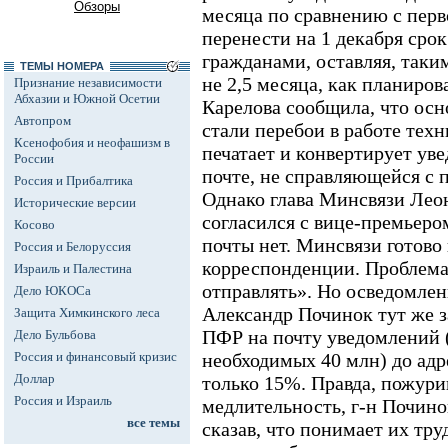
Обзоры
месяца по сравнению с пер
перенести на 1 декабря сро
гражданами, оставляя, таки
ТЕМЫ НОМЕРА
не 2,5 месяца, как планиров
Признание независимости
Абхазии и Южной Осетии
Карелова сообщила, что ос
Автопром
стали перебои в работе тех
Ксенофобия и неофашизм в
печатает и конвертирует ув
России
почте, не справляющейся с 
Россия и Прибалтика
Однако глава Минсвязи Лео
Исторические версии
согласился с вице-премьеро
Косово
почты нет. Минсвязи готов
Россия и Белоруссия
корреспонденции. Проблема 
Израиль и Палестина
отправлять». Но осведомле
Дело ЮКОСа
Александр Починок тут же з
Защита Химкинского леса
ПФР на почту уведомлений (
Дело Бульбова
Россия и финансовый кризис
необходимых 40 млн) до адр
Доллар
только 15%. Правда, пожури
Россия и Израиль
медлительность, г-н Почино
все темы
сказав, что понимает их тру