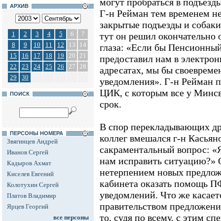
могут пробраться в подъезды
АРХИВ
Г-н Рейман тем временем не
закрытые подъезды и собаки
1
2
3
4
5
6
7
тут он решил окончательно 
8
9
10
11
12
13
14
глаза: «Если бы Пенсионный
15
16
17
18
19
20
21
предоставил нам в электро
22
23
24
25
26
27
28
адресатах, мы бы своевреме
29
30
уведомления». Г-н Рейман п
ЦИК, с которым все у Минсв
ПОИСК
срок.
В спор перекладывающих дру
ПЕРСОНЫ НОМЕРА
коллег вмешался г-н Касьян
Звягинцев Андрей
сакраментальный вопрос: «Я
Иванов Сергей
нам исправить ситуацию?» 
Кадыров Ахмат
нетерпением новых предлож
Киселев Евгений
кабинета оказать помощь П
Колотухин Сергей
уведомлений. Что же касает
Платов Владимир
правительством предложени
Ярцев Георгий
то, судя по всему, с этим сп
все персоны