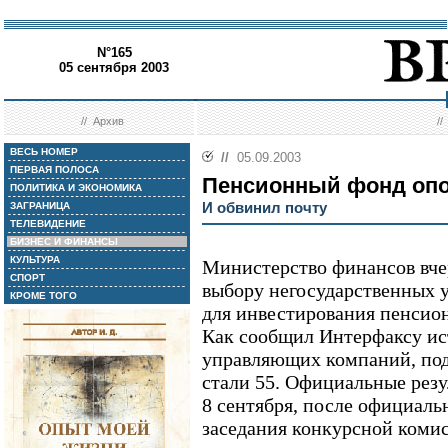
N°165
05 сентября 2003
//
Архив
/
ВЕСЬ НОМЕР
//
05.09.2003
ПЕРВАЯ ПОЛОСА
Пенсионный фонд оп
ПОЛИТИКА И ЭКОНОМИКА
И обвинил почту
ЗАГРАНИЦА
ТЕЛЕВИДЕНИЕ
БИЗНЕС И ФИНАНСЫ
КУЛЬТУРА
Министерство финансов вчер
СПОРТ
выбору негосударственных
КРОМЕ ТОГО
для инвестирования пенсио
Как сообщил Интерфаксу ис
управляющих компаний, под
стали 55. Официальные резу
8 сентября, после официаль
заседания конкурсной коми