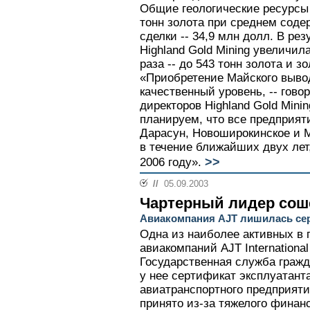
Общие геологические ресурсы
тонн золота при среднем содер
сделки -- 34,9 млн долл. В ре
Highland Gold Mining увеличил
раза -- до 543 тонн золота и з
«Приобретение Майского вывод
качественный уровень, -- гово
директоров Highland Gold Mini
планируем, что все предприят
Дарасун, Новоширокинское и М
в течение ближайших двух лет,
>>
2006 году».
//
05.09.2003
Чартерный лидер сош
Авиакомпания AJT лишилась се
Одна из наиболее активных в
авиакомпаний AJT Internationa
Государственная служба гражд
у нее сертификат эксплуатанта
авиатранспортного предприят
принято из-за тяжелого финан