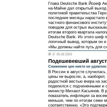
Глава Deutsche Bank Йозеф Ак
на-Майне дал открытый выход
политикой правительства Герх
последние месяцы нарастало в
частного финансового инстит
поводом для острых высказыва
итогам второго квартала нало
Deutsche Bank. Из этого шеф 
логичный вывод, которым он и 
«Мы должны найти путь для сни
//
05.09.2003
Подешевевший август
Снижению цен никто не удивлен
В России в августе случилась
цены не выросли, а, наоборот,
радостной вестью вчера на за
поделился с подчиненными и 
министр Михаил Касьянов. В р
показатель инфляции за восем
меньше, чем по итогам семи ме
соответственно. «Это подтвер