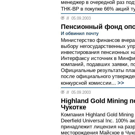
менеджер в очередной раз под
ТНК-ВР в покупке 66% акций ту
//
05.09.2003
Пенсионный фонд оп
И обвинил почту
Министерство финансов вчера 
выбору негосударственных уп
инвестирования пенсионных н
Интерфаксу источник в Минфи
компаний, подавших заявки, п
Официальные результаты план
после официального утвержде
>>
конкурсной комиссии...
//
05.09.2003
Highland Gold Mining п
Чукотке
Компания Highland Gold Mining
Deerfield Universal Inc. 100%
принадлежит лицензия на разр
месторождения Майское в Чуко