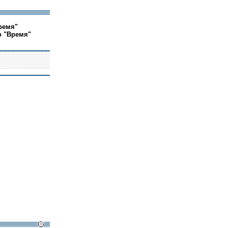
ремя"
о "Время"