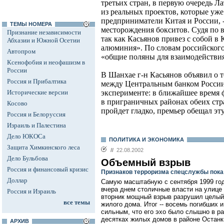
третьих стран, в первую очередь 
из реальных проектов, которые уже
предприниматели Китая и России, -
ТЕМЫ НОМЕРА
месторождения бокситов. Судя по в
Признание независимости
так как Касьянов привез с собой в
Абхазии и Южной Осетии
алюминия». По словам российского
Автопром
«общие поляны для взаимодействия 
Ксенофобия и неофашизм в
России
В Шанхае г-н Касьянов объявил о т
Россия и Прибалтика
между Центральным банком России
Исторические версии
эксперименте: в ближайшее время 
в приграничных районах обеих стра
Косово
пройдет гладко, премьер обещал эт
Россия и Белоруссия
Израиль и Палестина
Дело ЮКОСа
ПОЛИТИКА И ЭКОНОМИКА
Защита Химкинского леса
//
22.08.2002
Дело Бульбова
Объемный взрыв
Россия и финансовый кризис
Признаков терроризма спецслужбы пока
Доллар
Самую масштабную с сентября 1999 го
вчера днем столичные власти на улице 
Россия и Израиль
вторник мощный взрыв разрушил целый
все темы
жилого дома. Итог -- восемь погибших 
сильным, что его эхо было слышно в ра
десятках жилых домов в районе Останк
АРХИВ