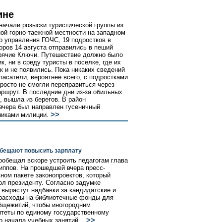
ине
ачали розыски туристической группы из
ной горно-таежной местности на западном
о управления ГОЧС, 19 подростков в
оров 14 августа отправились в пеший
орячие Ключи. Путешествие должно было
к, ни в среду туристы в поселке, где их
к и не появились. Пока никаких сведений
спасатели, вероятнее всего, с подростками
просто не смогли переправиться через
аршрут. В последние дни из-за обильных
, вышла из берегов. В район
вчера был направлен гусеничный
>>
никами милиции.
обещают повысить зарплату
ообещал вскоре устроить педагогам глава
ппов. На прошедшей вчера пресс-
ном пакете законопроектов, который
ол президенту. Согласно задумке
 вырастут надбавки за кандидатские и
 расходы на библиотечные фонды для
общежитий, чтобы иногородним
итеты по единому государственному
>>
о начала учебных занятий...