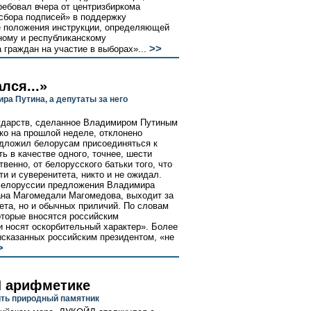
ребовал вчера от центризбиркома
 сбора подписей» в поддержку
е положения инструкции, определяющей
ному и республиканскому
>>
 граждан на участие в выборах»...
лся...»
а Путина, а депутаты за него
ударств, сделанное Владимиром Путиным
о на прошлой неделе, отклонено
едложил белорусам присоединяться к
ть в качестве одного, точнее, шести
венно, от белорусского батьки того, что
и и суверенитета, никто и не ожидал.
 Белоруссии предложения Владимира
тана Магомедали Магомедова, выходит за
ета, но и обычных приличий. По словам
оторые вносятся российским
 носят оскорбительный характер». Более
ысказанных российским президентом, «не
>
Л арифметике
ить природный памятник