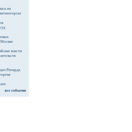
ась на
лнечногорске
ов
суд
аемых
в Москве
йские власти
оятельств
дил Ричарда
еоргия
алог
все события