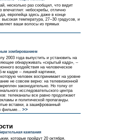
ай, несколько раз сообщил, что видит
о впечатлил: небоскребы, отлично
да, европейца здесь даже в конце
 высокая температура, 27--30 градусов, и
тавляет ваши волосы из прямых
нным зомбированием
лу 2003 года выпустить и установить на
ляющее обнаруживать «скрытый кадр», --
ионного воздействия на человеческое
-м кадре -- лишней картинке,
 которую человек воспринимает на уровне
ание не совсем верно: на телевизионной
закреплен законодательно. Но толку от
онального исследовательского центра
лов: телеканалы все равно продолжают
рекламы и политической пропаганды.
ытые вставки, а зашифрованный
>>
м фильме...
ости
бирательная кампания
кии, которые пройдут 20 октября,