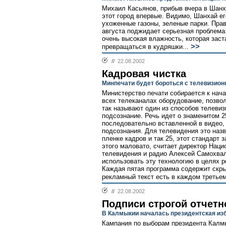
Михаил Касьянов, прибыв вчера в Шанх
этот город впервые. Видимо, Шанхай ег
ухоженные газоны, зеленые парки. Прав
августа поджидает серьезная проблема:
очень высокая влажность, которая зас
>>
превращаться в кудряшки...
//
22.08.2002
Кадровая чистка
Минпечати будет бороться с телевизио
Министерство печати собирается к нача
всех телеканалах оборудование, позво
так называют один из способов телевиз
подсознание. Речь идет о знаменитом 25
последовательно вставленной в видео,
подсознания. Для телевидения это назв
пленке кадров и так 25, этот стандарт 
этого маловато, считает директор Наци
телевидения и радио Алексей Самохва
использовать эту технологию в целях 
Каждая пятая программа содержит скр
рекламный текст есть в каждом третье
//
22.08.2002
Подписи строгой отчетн
В Калмыкии началась президентская из
Кампания по выборам президента Калмы