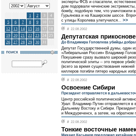
эксперты ФСБ и спасатели, естественн
дом подорвали чеченские экстремисты,
бомбу, подобную тем, что уничтожили в
1
2
3
4
Гурьянова и на Каширском шоссе. Впро
>>
с улицы Королева улетучился...
5
6
7
8
9
10
11
12
13
14
15
16
17
18
//
22.08.2002
19
20
21
22
23
24
25
Депутатская прикоснов
26
27
28
29
30
31
До Владимира Головлева убийцы добра
Депутат Государственной думы, один и
ПОИСК
«Либеральная Россия» Владимир Головл
Покушение сразу вызвало широкий резо
политической элиты -- это первое убийс
(всего за время существования нижней
киллеров погибли пятеро народных избр
//
22.08.2002
Освоение Сибири
Президент отправляется в дальневосто
Центр российской политической активн
Урал: Владимир Путин отправляется в 
Дальнему Востоку и Сибири. Президент
и Междуреченск, а затем, на обратном п
//
22.08.2002
Тонкие восточные наме
Михаил Касьянов предложил китайцам п