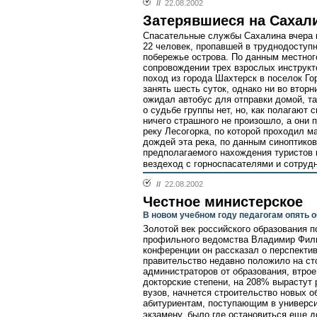
//
22.08.2002
Затерявшиеся на Сахал
Спасательные службы Сахалина вчера н
22 человек, пропавшей в труднодоступ
побережье острова. По данным местног
сопровождении трех взрослых инструкт
поход из города Шахтерск в поселок Г
занять шесть суток, однако ни во вторни
ожидал автобус для отправки домой, та
о судьбе группы нет, но, как полагают 
ничего страшного не произошло, а они 
реку Лесогорка, по которой проходил м
дождей эта река, по данным синоптиков
предполагаемого нахождения туристов 
вездеход с горноспасателями и сотруд
//
22.08.2002
Честное министерское
В новом учебном году педагогам опять 
Золотой век российского образования п
профильного ведомства Владимир Фили
конференции он рассказал о перспектив
правительство недавно положило на ст
администраторов от образования, втрое
докторские степени, на 208% вырастут
вузов, начнется строительство новых 
абитуриентам, поступающим в универс
экзамену, было где остановиться еще д