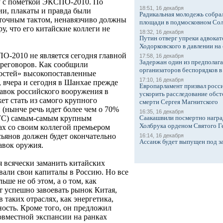
у с пометкой ЭКСПО-2010. По
18:51, 16 декабря
и, плакаты и правда были
Радикальная молодежь собрал
сточным тактом, ненавязчиво должны
площади в подмосковном Со
у, что его китайские коллеги не
18:32, 16 декабря
Путин отверг упреки адвокат
Ходорковского в давлении на 
О-2010 не является сегодня главной
17:58, 16 декабря
Задержан один из предполаг
ереговоров. Как сообщили
организаторов беспорядков 
востей» высокопоставленные
17:10, 16 декабря
 вчера и сегодня в Шанхае прежде
Европарламент призвал росси
тавок российского вооружения в
ускорить расследование обст
ет стать из самого крупного
смерти Сергея Магнитского
(нынче речь идет более чем о 70%
16:35, 16 декабря
Саакашвили посмертно награ
ВТС) самым-самым крупным
Холбрука орденом Святого Г
ах со своим коллегой премьером
ьянов должен будет окончательно
16:14, 16 декабря
Ассанж будет выпущен под з
авок оружия.
 всячески заманить китайских
вали свои капиталы в Россию. Но все
ше не об этом, а о том, как
 успешно завоевать рынок Китая,
 таких отраслях, как энергетика,
ость. Кроме того, он предложил
вместной экспансии на ранках