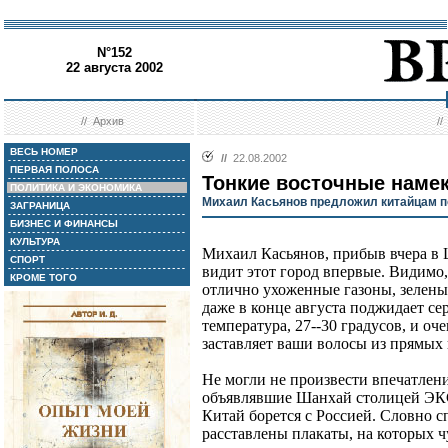
N°152
22 августа 2002
//
Архив
/
ВЕСЬ НОМЕР
//
22.08.2002
ПЕРВАЯ ПОЛОСА
Тонкие восточные наме
ПОЛИТИКА И ЭКОНОМИКА
Михаил Касьянов предложил китайцам п
ЗАГРАНИЦА
БИЗНЕС И ФИНАНСЫ
КУЛЬТУРА
Михаил Касьянов, прибыв вчера в 
СПОРТ
видит этот город впервые. Видимо
КРОМЕ ТОГО
отлично ухоженные газоны, зеленые
даже в конце августа поджидает се
температура, 27--30 градусов, и оч
заставляет ваши волосы из прямых
Не могли не произвести впечатлен
объявлявшие Шанхай столицей ЭКС
Китай борется с Россией. Словно с
расставлены плакаты, на которых 