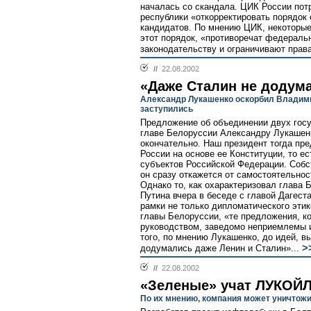
началась со скандала. ЦИК России пот
республики «откорректировать порядок
кандидатов. По мнению ЦИК, некоторы
этот порядок, «противоречат федераль
законодательству и ограничивают права
//
22.08.2002
«Даже Сталин не додума
Александр Лукашенко оскорбил Владимир
заступились
Предложение об объединении двух гос
главе Белоруссии Александру Лукашенк
окончательно. Наш президент тогда пр
России на основе ее Конституции, то ес
субъектов Российской Федерации. Собст
он сразу откажется от самостоятельност
Однако то, как охарактеризовал глава
Путина вчера в беседе с главой Дагес
рамки не только дипломатического этик
главы Белоруссии, «те предложения, к
руководством, заведомо неприемлемы и
того, по мнению Лукашенко, до идей, в
>
додумались даже Ленин и Сталин»...
//
22.08.2002
«Зеленые» учат ЛУКОЙ
По их мнению, компания может уничтож