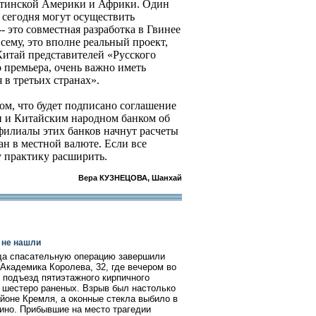
Латинской Америки и Африки. Один
 сегодня могут осуществить
- это совместная разработка в Гвинее
сему, это вполне реальный проект,
 Китай представителей «Русского
 премьера, очень важно иметь
в третьих странах».
ом, что будет подписано соглашение
 и Китайским народном банком об
филиалы этих банков начнут расчеты
н в местной валюте. Если все
у практику расширить.
Вера КУЗНЕЦОВА, Шанхай
 не нашли
да спасательную операцию завершили
Академика Королева, 32, где вечером во
 подъезд пятиэтажного кирпичного
и шестеро раненых. Взрыв был настолько
йоне Кремля, а оконные стекла выбило в
ино. Прибывшие на место трагедии