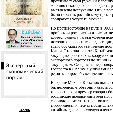
протягивает свои ручонки к солнц
мнению некоторых членов делегаци
выставлены неслучайно. Они с во
были показать российскому премьер
собираются уступать Москве.
Но противостояние на пути в ЭКСП
проблемой российско-китайских п
корреспонденту газеты «Время но
источники в российской делегации,
всего обсуждается увеличение пос
Китай. Это означает, что Китай мож
закупщика российских вооружений 
экспортного портфеля по линии 
закупщиком. Сегодня на переговор
Госсовета КНР Чжу Жунцзи г-н Кас
решить вопрос об увеличении пост
Вчера же Михаил Касьянов пытался
бизнесменов, чтобы они инвестиро
же российский премьер говорил боль
российские предприниматели могут
создавая совместные производства в
алюминиевая и лесная промышленн
китайцам довольно смелую идею со
Обзоры