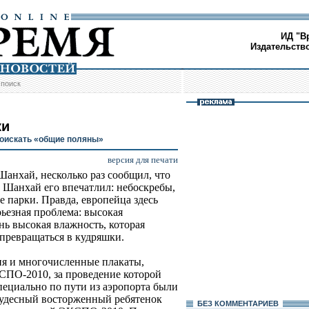
ИД "В
Издательств
/
поиск
ки
оискать «общие поляны»
версия для печати
Шанхай, несколько раз сообщил, что
, Шанхай его впечатлил: небоскребы,
 парки. Правда, европейца здесь
рьезная проблема: высокая
ень высокая влажность, которая
 превращаться в кудряшки.
ия и многочисленные плакаты,
ПО-2010, за проведение которой
пециально по пути из аэропорта были
чудесный восторженный ребятенок
БЕЗ КОМMЕНТАРИЕВ