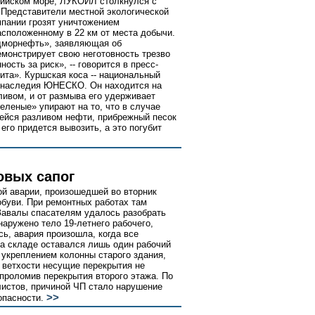
тийском море, ЛУКОЙЛ столкнулся с
 Представители местной экологической
мпании грозят уничтожением
асположенному в 22 км от места добычи.
морнефть», заявляющая об
емонстрирует свою неготовность трезво
ость за риск», -- говорится в пресс-
та». Куршская коса -- национальный
о наследия ЮНЕСКО. Он находится на
ливом, и от размыва его удерживает
еленые» упирают на то, что в случае
йся разливом нефти, прибрежный песок
его придется вывозить, а это погубит
овых сапог
ой аварии, произошедшей во вторник
обуви. При ремонтных работах там
Завалы спасателям удалось разобрать
наружено тело 19-летнего рабочего,
сь, авария произошла, когда все
на складе оставался лишь один рабочий
 укреплением колонны старого здания,
 ветхости несущие перекрытия не
проломив перекрытия второго этажа. По
истов, причиной ЧП стало нарушение
>>
опасности.