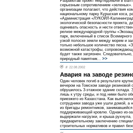
Разработав проект нефтедобычи в Бал
серьезным сопротивлением «зеленых».
организации полагают, что действия ко
национальному парку Куршская коса, р
«Администрация «ЛУКОЙЛ-Калининград
экологической безопасности проекта, д
оценивать опасность и нести ответственн
релизе международной группы «Экозащи
парк, включенный в список Всемирног
узкой полоске земли между морем и за
только небольшое количество песка. «З
возможной катастрофы, сопровождающе
будет также загрязнен. Следовательно, 
>>
природный памятник...
//
22.08.2002
Авария на заводе резин
Один человек погиб в результате крупн
вечером на Томском заводе резиновой 
обрушилось 3-этажное здание склада. 
лишь к утру среды, и под ними было об
приезжего из Казахстана. Как выяснило
сотрудники завода уже ушли домой, а 
из бригады ремонтников, занимавшейся
поддерживающей кровлю. Однако из-за
выдержали нагрузки, и крыша рухнула, 
предварительному заключению специал
строительных нормативов и правил без