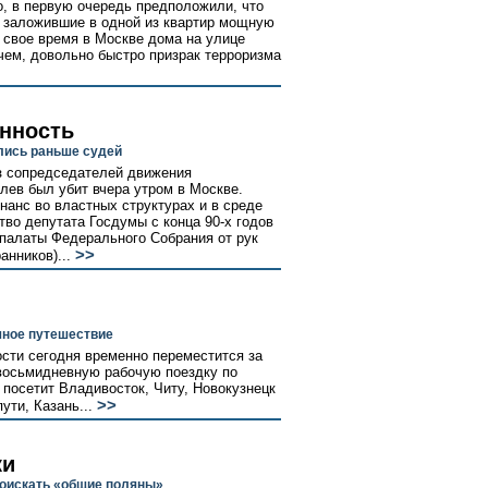
о, в первую очередь предположили, что
 заложившие в одной из квартир мощную
 свое время в Москве дома на улице
чем, довольно быстро призрак терроризма
енность
лись раньше судей
з сопредседателей движения
ев был убит вчера утром в Москве.
нанс во властных структурах и в среде
тво депутата Госдумы с конца 90-х годов
 палаты Федерального Собрания от рук
>>
анников)...
чное путешествие
ости сегодня временно переместится за
восьмидневную рабочую поездку по
 посетит Владивосток, Читу, Новокузнецк
>>
ути, Казань...
ки
оискать «общие поляны»