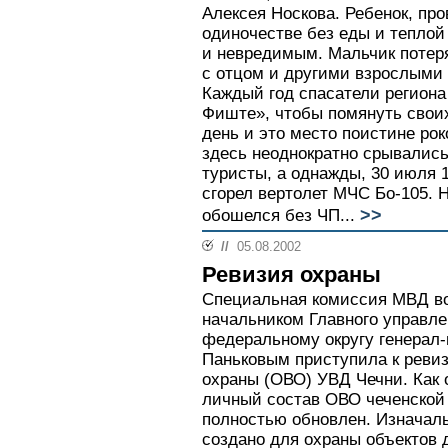
Алексея Носкова. Ребенок, пр
одиночестве без еды и тепло
и невредимым. Мальчик потер
с отцом и другими взрослыми
Каждый год спасатели региона
Фиште», чтобы помянуть свои
день и это место поистине рок
здесь неоднократно срывались
туристы, а однажды, 30 июля 
сгорел вертолет МЧС Бо-105.
>>
обошелся без ЧП...
//
05.08.2002
Ревизия охраны
Специальная комиссия МВД во
начальником Главного управл
федеральному округу генерал
Паньковым приступила к реви
охраны (ОВО) УВД Чечни. Как 
личный состав ОВО чеченской
полностью обновлен. Изначал
создано для охраны объектов 