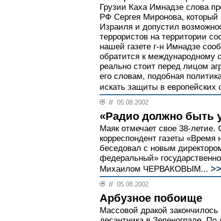
Грузии Каха Имнадзе слова п
РФ Сергея Миронова, который 
Израиля и допустил возможно
террористов на территории со
нашей газете г-н Имнадзе соо
обратится к международному с
реально стоит перед лицом аг
его словам, подобная политик
искать защиты в европейских с
//
05.08.2002
«Радио должно быть
Маяк отмечает свое 38-летие.
корреспондент газеты «Время
беседовал с новым директоро
федеральный» государственно
>
Михаилом ЧЕРВАКОВЫМ...
//
05.08.2002
Арбузное побоище
Массовой дракой закончилось 
десантника в Зеленограде. По