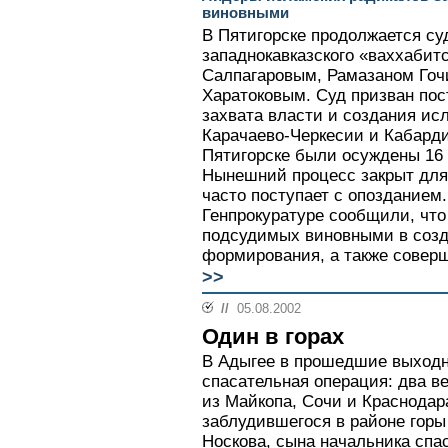
виновными
В Пятигорске продолжается су
западнокавказского «ваххабит
Салпагаровым, Рамазаном Го
Харатоковым. Суд призван пост
захвата власти и создания исл
Карачаево-Черкесии и Кабарди
Пятигорске были осуждены 16
Нынешний процесс закрыт для
часто поступает с опозданием. 
Генпрокуратуре сообщили, что
подсудимых виновными в созд
формирования, а также соверш
>>
//
05.08.2002
Один в горах
В Адыгее в прошедшие выход
спасательная операция: два в
из Майкопа, Сочи и Краснодар
заблудившегося в районе гор
Носкова, сына начальника сп