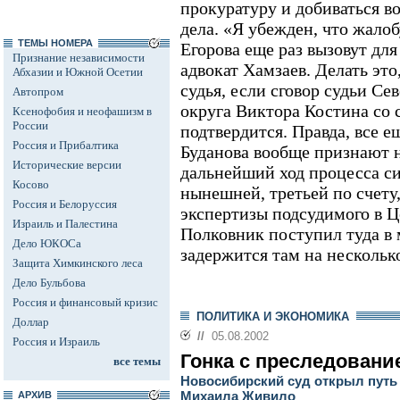
прокуратуру и добиваться в
дела. «Я убежден, что жалоб
ТЕМЫ НОМЕРА
Егорова еще раз вызовут для
Признание независимости
адвокат Хамзаев. Делать это
Абхазии и Южной Осетии
судья, если сговор судьи Се
Автопром
округа Виктора Костина со
Ксенофобия и неофашизм в
России
подтвердится. Правда, все ещ
Россия и Прибалтика
Буданова вообще признают 
Исторические версии
дальнейший ход процесса си
Косово
нынешней, третьей по счету
Россия и Белоруссия
экспертизы подсудимого в Ц
Израиль и Палестина
Полковник поступил туда в
Дело ЮКОСа
задержится там на нескольк
Защита Химкинского леса
Дело Бульбова
Россия и финансовый кризис
ПОЛИТИКА И ЭКОНОМИКА
Доллар
//
05.08.2002
Россия и Израиль
Гонка с преследовани
все темы
Новосибирский суд открыл путь
Михаила Живило
АРХИВ