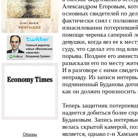
Александром Егоровым, кот
основных свидетелей по дел
фактически снял с полковни
изнасиловании потерпевшей:
помощи черенка саперной ло
девушки, когда вез ее к мес
суду, что сделал это под в
порыва. Позднее его амнист
разыскали его по месту жит
И в разговоре с ними свидете
неправду. Из записи интерв
подчиненный Буданова догово
как он должен произносить 
Теперь защитник потерпевш
надеется добиться более сп
Будановым. Запись интервь
велась скрытой камерой, по
является, однако г-н Хамзае
Обзоры