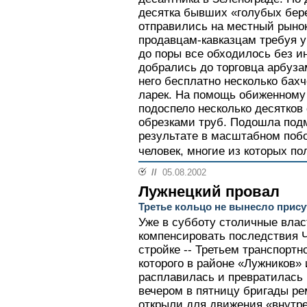
десятка бывших «голубых бере
отправились на местный рынок
продавцам-кавказцам требуя у
до поры все обходилось без и
добрались до торговца арбузам
него бесплатно несколько бахч
ларек. На помощь обиженному
подоспело несколько десятков
обрезками труб. Подошла подм
результате в масштабном поб
человек, многие из которых п
//
05.08.2002
Лужнецкий провал
Третье кольцо не вынесло прису
Уже в субботу столичные влас
компенсировать последствия Ч
стройке -- Третьем транспортн
которого в районе «Лужников» 
расплавилась и превратилась 
вечером в пятницу бригады ре
открыли для движения «внутр