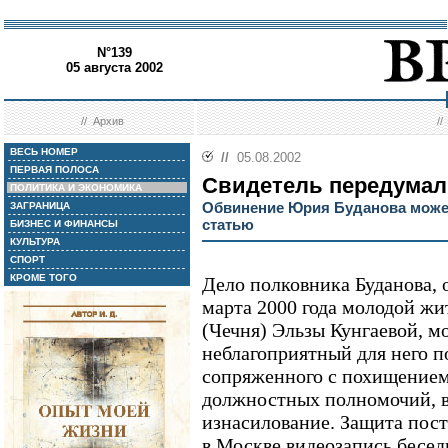
N°139
05 августа 2002
//
Архив
/
ВЕСЬ НОМЕР
//
05.08.2002
ПЕРВАЯ ПОЛОСА
Свидетель передумал
ПОЛИТИКА И ЭКОНОМИКА
Обвинение Юрия Буданова может
ЗАГРАНИЦА
статью
БИЗНЕС И ФИНАНСЫ
КУЛЬТУРА
СПОРТ
КРОМЕ ТОГО
Дело полковника Буданова, 
марта 2000 года молодой ж
(Чечня) Эльзы Кунгаевой, м
неблагоприятный для него п
сопряженного с похищение
должностных полномочий, в
изнасилование. Защита пос
в Москве видеозапись бесе