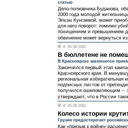
статью
Дело полковника Буданова, об
2000 года молодой жительницы
Эльзы Кунгаевой, может приоб
для него поворот: помимо убий
похищением и превышением д
обвинение может вернуться из
//
05.08.2002
В бюллетене не поме
В Красноярске закончился прие
Закончился первый этап кампа
Красноярского края. В минувш
региональная избирательная 
подписных листов от претенден
получился ошеломляющим -- э
утверждают, что в России тако
//
05.08.2002
Колесо истории крути
Грузия предостерегает российск
Как «призыв к войне» расцени