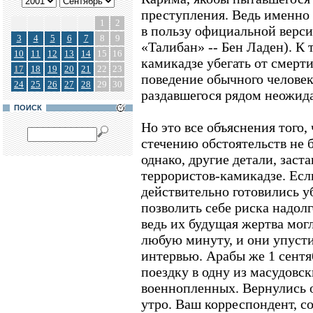
преступления. Ведь именно 
1
2
в пользу официальной верси
3
4
5
6
7
8
9
«Талибан» -- Бен Ладен). К 
10
11
12
13
14
15
16
камикадзе убегать от смерти
17
18
19
20
21
22
23
поведение обычного человек
24
25
26
27
28
29
30
раздавшегося рядом неожида
ПОИСК
Но это все объяснения того,
стечению обстоятельств не 
однако, другие детали, зас
террористов-камикадзе. Ес
действительно готовились у
позволить себе риска надолг
ведь их будущая жертва мог
любую минуту, и они упуст
интервью. Арабы же 1 сентя
поездку в одну из масудовс
военнопленных. Вернулись 
утро. Ваш корреспондент, с