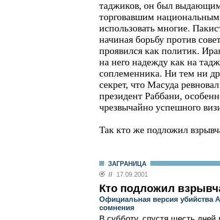
таджиков, он был выдающим
торговавшим национальными
использовать многие. Пакис
начиная борьбу против сове
проявился как политик. Иран
на него надежду как на тадж
соплеменника. Ни тем ни др
секрет, что Масуда ревновал
президент Раббани, особенн
чрезвычайно успешного визи
Так кто же подложил взрыв
ЗАГРАНИЦА
//
17.09.2001
Кто подложил взрывч
Официальная версия убийства 
сомнения
В субботу, спустя шесть дней 