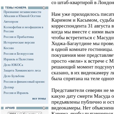
со штаб-квартирой в Лондон
ТЕМЫ НОМЕРА
Признание независимости
Нам уже приходилось писать
Абхазии и Южной Осетии
Каримом и Касымом, судьба
Автопром
корреспондента 31 августа
Ксенофобия и неофашизм в
когда мы вместе с ними выл
России
чтобы встретиться с Масудом
Россия и Прибалтика
Исторические версии
Ходжа-Багаутдине мы провел
Косово
в одной комнате гостиницы.
Россия и Белоруссия
покушения мне представляет
Израиль и Палестина
просто «вели» к встрече с 
Дело ЮКОСа
решающий момент подсунуть
Защита Химкинского леса
сказано, в их видеокамеру л
Дело Бульбова
была спрятана на теле одног
Россия и финансовый кризис
Доллар
Представители северян не м
Россия и Израиль
какую дату смерти Масуда о
все темы
предъявлены публично и ос
видеокамеры. Нет объяснени
АРХИВ
Карима, якобы пытавшегося 