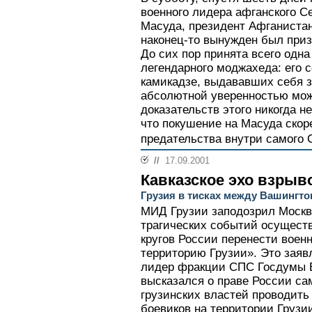
военного лидера афганского С
Масуда, президент Афганиста
наконец-то вынужден был приз
До сих пор принята всего одн
легендарного моджахеда: его 
камикадзе, выдававших себя з
абсолютной уверенностью можн
доказательств этого никогда н
что покушение на Масуда скор
предательства внутри самого С
//
17.09.2001
Кавказское эхо взрыв
Грузия в тисках между Вашингт
МИД Грузии заподозрил Москв
трагических событий осущест
кругов России перенести воен
территорию Грузии». Это заявл
лидер фракции СПС Госдумы 
высказался о праве России са
грузинских властей проводить
боевиков на территории Грузи