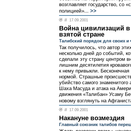
возглавляет государство, со 
>>
полицией»...
//
17.09.2001
Война цивилизаций в
взятой стране
Талибский порядок для своих и
Так получилось, что автор эти
несколько дней до событий, ко
сделали эту страну центром в
лишним десятилетия кровавог
к нему привыкли. Бесконечная
нормой. Страшные происшеств
убийство самого знаменитого
Шаха Масуда и атака на Амери
движения «Талибан» Усаму Бен
новому взглянуть на Афганиста
//
17.09.2001
Накануне возмездия
Главный союзник талибов пере