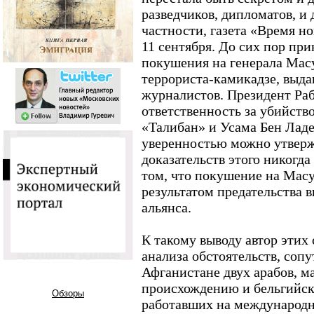
разведчиков, дипломатов, и 
частности, газета «Время н
11 сентября. До сих пор при
покушения на генерала Масу
террориста-камикадзе, выда
журналистов. Президент Раб
ответственность за убийств
«Талибан» и Усама Бен Лад
уверенностью можно утверж
доказательств этого никогда
том, что покушение на Масуд
результатом предательства 
альянса.
К такому выводу автор этих
анализа обстоятельств, со
Афганистане двух арабов, м
происхождению и бельгийск
Обзоры
работавших на международ