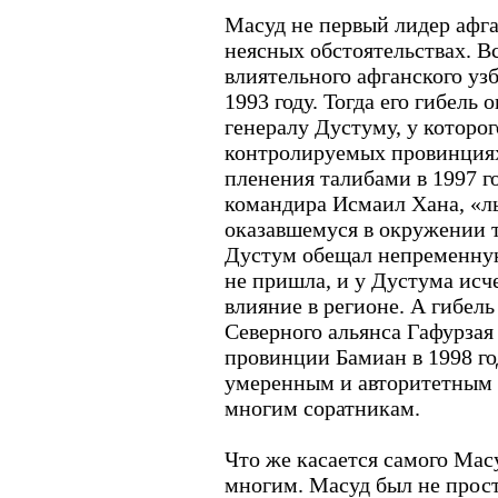
Масуд не первый лидер афга
неясных обстоятельствах. 
влиятельного афганского уз
1993 году. Тогда его гибель 
генералу Дустуму, у которог
контролируемых провинция
пленения талибами в 1997 г
командира Исмаил Хана, «льв
оказавшемуся в окружении т
Дустум обещал непременну
не пришла, и у Дустума исч
влияние в регионе. А гибел
Северного альянса Гафурзая
провинции Бамиан в 1998 го
умеренным и авторитетным 
многим соратникам.
Что же касается самого Мас
многим. Масуд был не прос