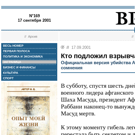
N°169
17 сентября 2001
//
Архив
/
ВЕСЬ НОМЕР
//
17.09.2001
ПЕРВАЯ ПОЛОСА
Кто подложил взрывч
ПОЛИТИКА И ЭКОНОМИКА
Официальная версия убийства 
ЗАГРАНИЦА
сомнения
БИЗНЕС И ФИНАНСЫ
КУЛЬТУРА
СПОРТ
В субботу, спустя шесть дне
военного лидера афганского
Шаха Масуда, президент Аф
Раббани наконец-то вынужд
Масуд мертв.
К этому моменту гибель лег
перестала быть секретом и 