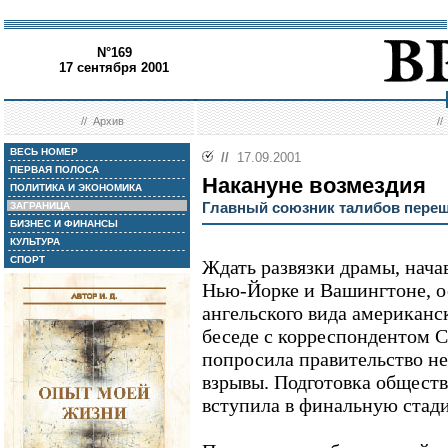
N°169
17 сентября 2001
//
Архив
/
ВЕСЬ НОМЕР
//
17.09.2001
ПЕРВАЯ ПОЛОСА
Накануне возмездия
ПОЛИТИКА И ЭКОНОМИКА
Главный союзник талибов пере
ЗАГРАНИЦА
БИЗНЕС И ФИНАНСЫ
КУЛЬТУРА
СПОРТ
Ждать развязки драмы, нача
Нью-Йорке и Вашингтоне, ос
ангельского вида американс
беседе с корреспондентом C
попросила правительство не
взрывы. Подготовка обществ
вступила в финальную стад