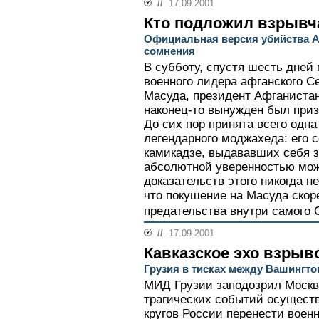
//
17.09.2001
Кто подложил взрывч
Официальная версия убийства 
сомнения
В субботу, спустя шесть дней 
военного лидера афганского С
Масуда, президент Афганиста
наконец-то вынужден был приз
До сих пор принята всего одн
легендарного моджахеда: его 
камикадзе, выдававших себя з
абсолютной уверенностью можн
доказательств этого никогда н
что покушение на Масуда скор
предательства внутри самого С
//
17.09.2001
Кавказское эхо взрыв
Грузия в тисках между Вашингт
МИД Грузии заподозрил Москв
трагических событий осущест
кругов России перенести воен