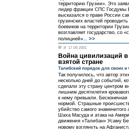
территорию Грузии». Это заявл
лидер фракции СПС Госдумы 
высказался о праве России са
грузинских властей проводить
боевиков на территории Грузи
возглавляет государство, со 
>>
полицией»...
//
17.09.2001
Война цивилизаций в
взятой стране
Талибский порядок для своих и
Так получилось, что автор эти
несколько дней до событий, ко
сделали эту страну центром в
лишним десятилетия кровавог
к нему привыкли. Бесконечная
нормой. Страшные происшеств
убийство самого знаменитого
Шаха Масуда и атака на Амери
движения «Талибан» Усаму Бен
новому взглянуть на Афганиста