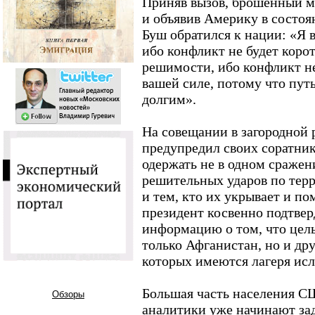
Приняв вызов, брошенный 
и объявив Америку в состоя
Буш обратился к нации: «Я 
ибо конфликт не будет коро
решимости, ибо конфликт не
вашей силе, потому что пут
долгим».
На совещании в загородной
предупредил своих соратник
одержать не в одном сражен
решительных ударов по тер
и тем, кто их укрывает и п
президент косвенно подтве
информацию о том, что цель
только Афганистан, но и др
которых имеются лагеря исл
Большая часть населения С
Обзоры
аналитики уже начинают зад