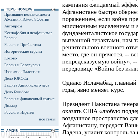
кампания ожидаемый эффек
ТЕМЫ НОМЕРА
Афганистане быстро оберне
Признание независимости
поражением, если война пре
Абхазии и Южной Осетии
миллионным населением и 
Автопром
фундаменталистское государ
Ксенофобия и неофашизм в
России
вызванной терактами, нам т
Россия и Прибалтика
решительного военного ответ
Исторические версии
место, где он прячется, -- в
Косово
непредсказуемую войну», --
Россия и Белоруссия
передовице «Война без илл
Израиль и Палестина
Дело ЮКОСа
Однако Исламабад, главный
Защита Химкинского леса
годы, явно меняет курс.
Дело Бульбова
Россия и финансовый кризис
Президент Пакистана гене
Доллар
оказать США «любую подде
Россия и Израиль
воздушное пространство для
все темы
Афганистану, передаст Ваши
АРХИВ
Ладена, усилит контроль за