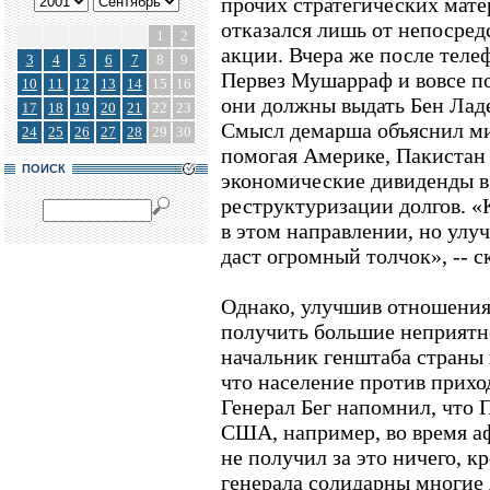
прочих стратегических мате
отказался лишь от непосред
1
2
акции. Вчера же после теле
3
4
5
6
7
8
9
Первез Мушарраф и вовсе п
10
11
12
13
14
15
16
они должны выдать Бен Ладе
17
18
19
20
21
22
23
Смысл демарша объяснил м
24
25
26
27
28
29
30
помогая Америке, Пакистан
ПОИСК
экономические дивиденды в
реструктуризации долгов. «
в этом направлении, но ул
даст огромный толчок», -- с
Однако, улучшив отношения
получить большие неприятн
начальник генштаба страны 
что население против прихо
Генерал Бег напомнил, что 
США, например, во время а
не получил за это ничего, к
генерала солидарны многие