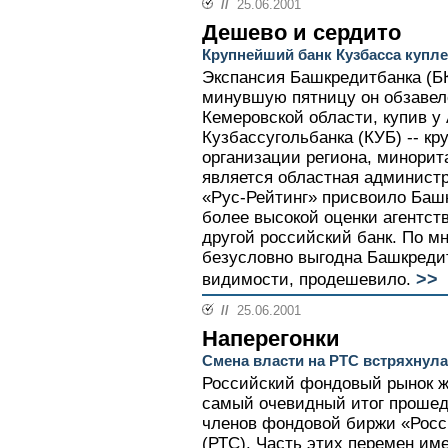
//
25.06.2001
Дешево и сердито
Крупнейший банк Кузбасса купл
Экспансия Башкредитбанка (БК
минувшую пятницу он обзаве
Кемеровской области, купив у
Кузбассугольбанка (КУБ) -- к
организации региона, минори
является областная администр
«Рус-Рейтинг» присвоило Башк
более высокой оценки агентств
другой российский банк. По м
безусловно выгодна Башкредит
>>
видимости, продешевило.
//
25.06.2001
Наперегонки
Смена власти на РТС встряхнул
Российский фондовый рынок ж
самый очевидный итог прошед
членов фондовой биржи «Росс
(РТС). Часть этих перемен им