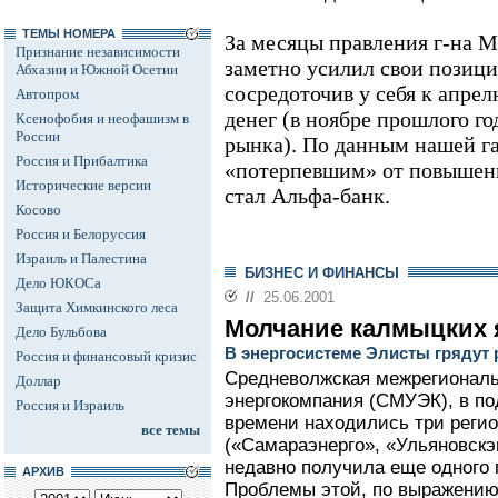
ТЕМЫ НОМЕРА
За месяцы правления г-на 
Признание независимости
заметно усилил свои позици
Абхазии и Южной Осетии
сосредоточив у себя к апре
Автопром
денег (в ноябре прошлого г
Ксенофобия и неофашизм в
России
рынка). По данным нашей га
Россия и Прибалтика
«потерпевшим» от повышен
Исторические версии
стал Альфа-банк.
Косово
Россия и Белоруссия
Израиль и Палестина
БИЗНЕС И ФИНАНСЫ
Дело ЮКОСа
//
25.06.2001
Защита Химкинского леса
Молчание калмыцких 
Дело Бульбова
В энергосистеме Элисты грядут
Россия и финансовый кризис
Средневолжская межрегионал
Доллар
энергокомпания (СМУЭК), в по
Россия и Израиль
времени находились три реги
все темы
(«Самараэнерго», «Ульяновскэ
недавно получила еще одного 
АРХИВ
Проблемы этой, по выражению