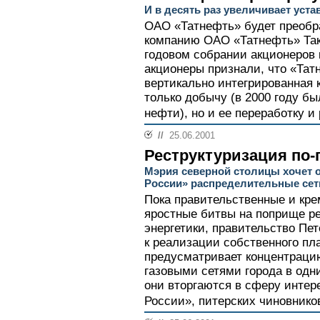
И в десять раз увеличивает уст
ОАО «Татнефть» будет преобр
компанию ОАО «Татнефть» Так
годовом собрании акционеров 
акционеры признали, что «Тат
вертикально интегрированная 
только добычу (в 2000 году бы
нефти), но и ее переработку и
//
25.06.2001
Реструктуризация по-
Мэрия северной столицы хочет 
России» распределительные сет
Пока правительственные и кре
яростные битвы на поприще р
энергетики, правительство Пе
к реализации собственного пл
предусматривает концентраци
газовыми сетями города в одни
они вторгаются в сферу инте
России», питерских чиновников