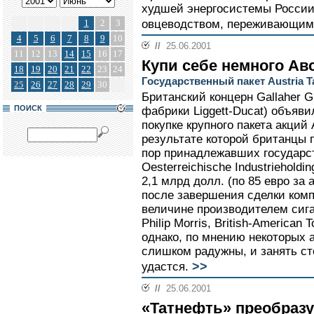
худшей энергосистемы России
1
2
3
овцеводством, переживающим 
4
5
6
7
8
9
10
//
25.06.2001
11
12
13
14
15
16
17
Купи себе немного Ав
18
19
20
21
22
23
24
Государственный пакет Austria T
25
26
27
28
29
30
Британский концерн Gallaher G
ПОИСК
фабрики Liggett-Ducat) объяви
покупке крупного пакета акций 
результате которой британцы 
пор принадлежавших государс
Oesterreichische Industriehold
2,1 млрд долл. (по 85 евро за 
после завершения сделки комп
величине производителем сига
Philip Morris, British-American 
однако, по мнению некоторых 
слишком радужны, и занять с
>>
удастся.
//
25.06.2001
«Татнефть» преобразу