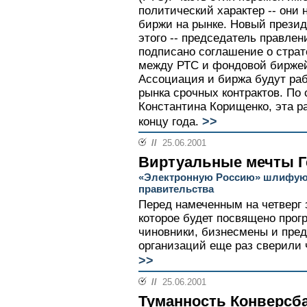
политический характер -- они
биржи на рынке. Новый прези
этого -- председатель правле
подписано соглашение о страт
между РТС и фондовой биржей
Ассоциация и биржа будут ра
рынка срочных контрактов. По
Константина Корищенко, эта р
>>
концу года.
//
25.06.2001
Виртуальные мечты Г
«Электронную Россию» шлифуют
правительства
Перед намеченным на четверг 
которое будет посвящено прог
чиновники, бизнесмены и пре
организаций еще раз сверили
>>
//
25.06.2001
Туманность Конверсб