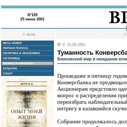
N°109
25 июня 2001
//
Архив
/
ВЕСЬ НОМЕР
//
25.06.2001
ПЕРВАЯ ПОЛОСА
Туманность Конверсб
ПОЛИТИКА И ЭКОНОМИКА
Банковский мир в ожидании ат
ЗАГРАНИЦА
БИЗНЕС И ФИНАНСЫ
КУЛЬТУРА
СПОРТ
Прошедшее в пятницу годов
Конверсбанка не предвещал
Акционерам предстояло одоб
вопрос о распределении при
переизбрать наблюдательный
интригу в казавшийся скуч
Собрание продолжалось доль