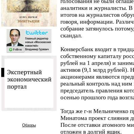
голосования не были оглаше
аналитики и журналисты. В
итогов на журналистов обру
говоря, информации. Различ
собрание затянулось потому,
скандал.
Конверсбанк входит в трид
собственному капиталу росс
рублей на 1 апреля) и заним
активов (9,1 млрд рублей). 
акционерами являются пред
реальный контроль над ним
председатель правления ко
осенью прошлого года возгл
Тогда же г-н Мельниченко п
Минатома проект слияния дв
После отставки атомного м
Обзоры
отложен в долгий ящик.