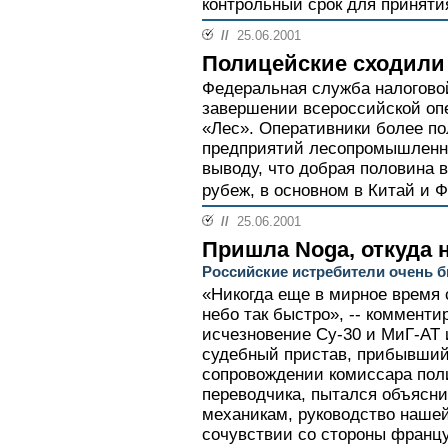
контрольный срок для принятия
//
25.06.2001
Полицейские сходили 
Федеральная служба налогово
завершении всероссийской оп
«Лес». Оперативники более по
предприятий лесопромышленно
выводу, что добрая половина 
рубеж, в основном в Китай и 
//
25.06.2001
Пришла Noga, откуда 
Российские истребители очень 
«Никогда еще в мирное время
небо так быстро», -- комменти
исчезновение Су-30 и МиГ-АТ 
судебный пристав, прибывший
сопровождении комиссара пол
переводчика, пытался объясн
механикам, руководство наше
сочувствии со стороны франц