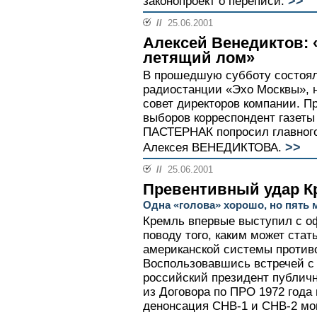
>>
законопроект о переписи.
//
25.06.2001
Алексей Венедиктов: 
летящий лом»
В прошедшую субботу состоял
радиостанции «Эхо Москвы», 
совет директоров компании. П
выборов корреспондент газеты
ПАСТЕРНАК попросил главного
>>
Алексея ВЕНЕДИКТОВА.
//
25.06.2001
Превентивный удар К
Одна «голова» хорошо, но пять 
Кремль впервые выступил с 
поводу того, каким может стат
американской системы против
Воспользовавшись встречей с 
российский президент публичн
из Договора по ПРО 1972 года
денонсация СНВ-1 и СНВ-2 мо