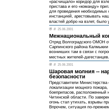
«расчищало» коридор для взле
пристава и его «команду» при
для проведения необходимых 
инстанцией, арестовывать наш
властей добро на взлет, было у
//
25.06.2001
Межнациональный ко
Отряд Волгоградского ОМОН о
Сарпинского района Калмыкии
возникших там в связи с погр
местных жителей-дагестанцев
//
25.06.2001
Шаровая молния -- на
безопасности
Представители Министерства 
локализации мощного пожара, 
боеприпасов, расположенный н
Читинской области. По завере
огонь стал утихать, взрывы пр
Впрочем, ситуация по-прежнем