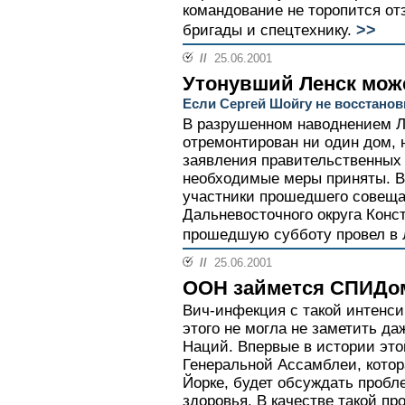
командование не торопится от
>>
бригады и спецтехнику.
//
25.06.2001
Утонувший Ленск мож
Если Сергей Шойгу не восстанови
В разрушенном наводнением Ле
отремонтирован ни один дом, 
заявления правительственных 
необходимые меры приняты. В
участники прошедшего совеща
Дальневосточного округа Конс
прошедшую субботу провел в 
//
25.06.2001
ООН займется СПИДо
Вич-инфекция с такой интенси
этого не могла не заметить д
Наций. Впервые в истории это
Генеральной Ассамблеи, котор
Йорке, будет обсуждать пробл
здоровья. В качестве такой п