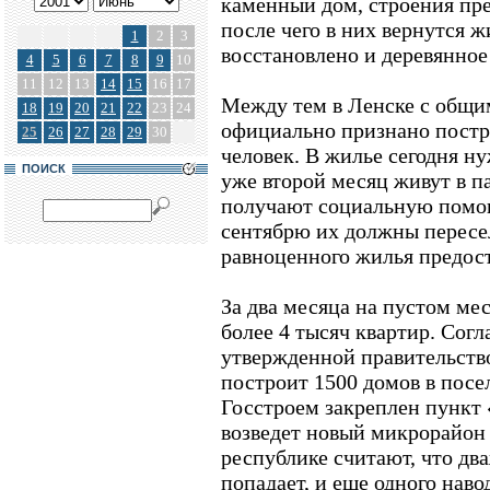
каменный дом, строения пре
после чего в них вернутся ж
1
2
3
восстановлено и деревянно
4
5
6
7
8
9
10
11
12
13
14
15
16
17
Между тем в Ленске с общим
18
19
20
21
22
23
24
официально признано постр
25
26
27
28
29
30
человек. В жилье сегодня н
ПОИСК
уже второй месяц живут в п
получают социальную помощ
сентябрю их должны пересе
равноценного жилья предост
За два месяца на пустом ме
более 4 тысяч квартир. Согл
утвержденной правительств
построит 1500 домов в посе
Госстроем закреплен пункт
возведет новый микрорайон 
республике считают, что дв
попадает, и еще одного наво