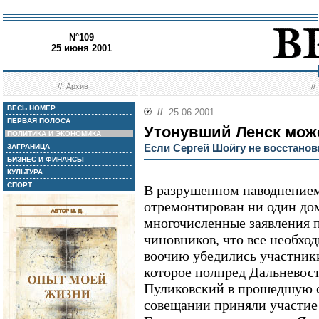
N°109
25 июня 2001
//
Архив
/
ВЕСЬ НОМЕР
//
25.06.2001
ПЕРВАЯ ПОЛОСА
Утонувший Ленск мож
ПОЛИТИКА И ЭКОНОМИКА
Если Сергей Шойгу не восстанови
ЗАГРАНИЦА
БИЗНЕС И ФИНАНСЫ
КУЛЬТУРА
СПОРТ
В разрушенном наводнением
отремонтирован ни один дом
многочисленные заявления 
чиновников, что все необхо
воочию убедились участник
которое полпред Дальневос
Пуликовский в прошедшую с
совещании приняли участие