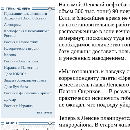
На самой Ленской нефтебазе
ТЕМЫ НОМЕРА
объем 300 тыс. тонн) 90 по
Признание независимости
Если в ближайшее время не 
Абхазии и Южной Осетии
на восстановительные рабо
Автопром
расположенные в зоне вечно
Ксенофобия и неофашизм в
России
замерзнут, поскольку туда н
Россия и Прибалтика
необходимое количество то
Исторические версии
базу должны доставить новы
Косово
и унесенных наводнением.
Россия и Белоруссия
Израиль и Палестина
«Мы готовились к паводку с 
Дело ЮКОСа
корреспонденту газеты «Вр
Защита Химкинского леса
заместитель главы Ленского
Дело Бульбова
Платон Ощепков. -- В резуль
Россия и финансовый кризис
практически исключить гибе
Доллар
не ожидал, что под воду уйде
Россия и Израиль
все темы
Теперь в Ленске планируетс
АРХИВ
микрорайона. В старом жил