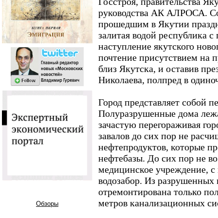
Госстроя, правительства Як
руководства АК АЛРОСА. Со
прошедшим в Якутии празд
залитая водой республика с
наступление якутского новог
почтение присутствием на 
близ Якутска, и оставив пр
Николаева, полпред в одино
Город представляет собой п
Полуразрушенные дома лежат
зачастую перегораживая гор
завалов до сих пор не расчи
нефтепродуктов, которые п
нефтебазы. До сих пор не в
медицинское учреждение, с
водозабор. Из разрушенных 
отремонтирована только пол
метров канализационных си
Обзоры