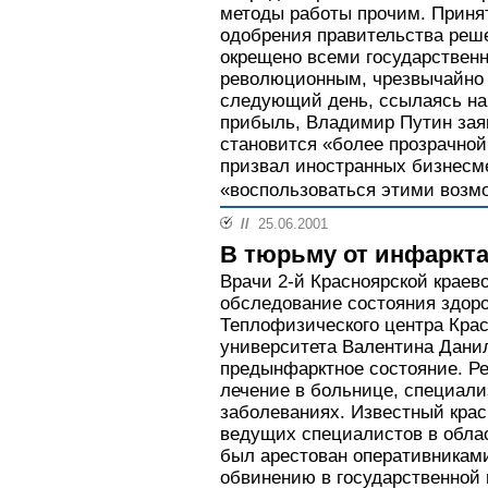
методы работы прочим. Приня
одобрения правительства реш
окрещено всеми государстве
революционным, чрезвычайно п
следующий день, ссылаясь на
прибыль, Владимир Путин заяв
становится «более прозрачной
призвал иностранных бизнесме
«воспользоваться этими возм
//
25.06.2001
В тюрьму от инфаркт
Врачи 2-й Красноярской краев
обследование состояния здоро
Теплофизического центра Крас
университета Валентина Данил
предынфарктное состояние. Ре
лечение в больнице, специал
заболеваниях. Известный крас
ведущих специалистов в облас
был арестован оперативникам
обвинению в государственной 