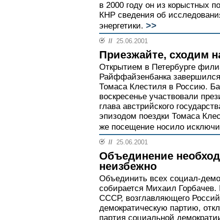
в 2000 году он из корыстных 
КНР сведения об исследовани
>>
энергетики.
//
25.06.2001
Приезжайте, сходим н
Открытием в Петербурге фили
Райффайзенбанка завершился 
Томаса Клестиля в Россию. Ба
воскресенье участвовали пре
глава австрийского государст
эпизодом поездки Томаса Клес
же посещение носило исключит
//
25.06.2001
Объединение необход
неизбежно
Объединить всех социал-демо
собирается Михаил Горбачев. 
СССР, возглавляющего Россий
демократическую партию, отк
партия социальной демократи