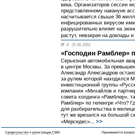
века. Организаторов сессии мо
представленному накануне асс
насчитывается свыше 36 милл
инфицированных вирусом имм
разрушительно влияет на экон
растут, невзирая на доклады 
//
25.06.2001
«Господин Рамблер» 
Серьезная автомобильная ава
в центре Москвы. За превыше
Александр Александров остан
за рулем которой находился М
инвестиционной группы «Русс
компании «Михайлов и партне
совета холдинга «Рамблер», т
Рамблер» по телеигре «Что? Г
для разбирательства в милице
тут же врезался на большой с
>>
«Мерседес»...
Свидетельство о регистрации СМИ:
Принимаются вопросы