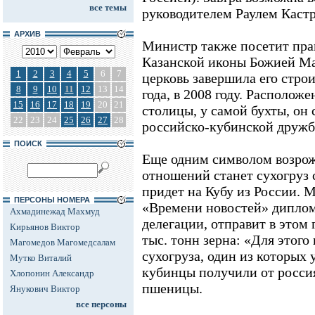
все темы
руководителем Раулем Кастр
АРХИВ
Министр также посетит пра
Казанской иконы Божией Ма
1
2
3
4
5
6
7
церковь завершила его стро
8
9
10
11
12
13
14
года, в 2008 году. Располож
15
16
17
18
19
20
21
столицы, у самой бухты, он
22
23
24
25
26
27
28
российско-кубинской дружб
ПОИСК
Еще одним символом возро
отношений станет сухогруз 
придет на Кубу из России. 
ПЕРСОНЫ НОМЕРА
«Времени новостей» диплом
Ахмадинежад Махмуд
делегации, отправит в этом 
Кирьянов Виктор
тыс. тонн зерна: «Для этого
Магомедов Магомедсалам
сухогруза, один из которых 
Мутко Виталий
кубинцы получили от россия
Хлопонин Александр
пшеницы.
Янукович Виктор
все персоны