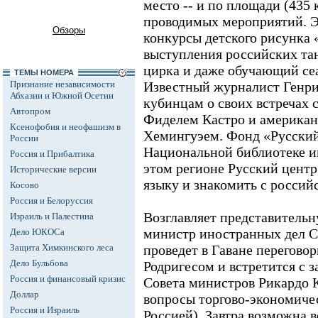
место -- и по площади (435 
проводимых мероприятий. Эт
Обзоры
конкурсы детского рисунка
выступления российских та
цирка и даже обучающий се
ТЕМЫ НОМЕРА
Признание независимости
Известный журналист Генри
Абхазии и Южной Осетии
кубинцам о своих встречах 
Автопром
Фиделем Кастро и америка
Ксенофобия и неофашизм в
Хемингуэем. Фонд «Русский
России
Национальной библиотеке и
Россия и Прибалтика
этом регионе Русский центр,
Исторические версии
языку и знакомить с россий
Косово
Россия и Белоруссия
Возглавляет представитель
Израиль и Палестина
министр иностранных дел Се
Дело ЮКОСа
Защита Химкинского леса
проведет в Гаване перегово
Дело Бульбова
Родригесом и встретится с 
Россия и финансовый кризис
Совета министров Рикардо 
Доллар
вопросы торгово-экономичес
Россия и Израиль
Россией). Завтра возможна 