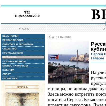
N°23
11 февраля 2010
//
Архив
/
ВЕСЬ НОМЕР
//
11.02.2010
ПЕРВАЯ ПОЛОСА
Русск
ПОЛИТИКА И ЭКОНОМИКА
куби
ОБЩЕСТВО
ПРОИСШЕСТВИЯ
Сергей 
ЗАГРАНИЦА
Гевары
КРУПНЫМ ПЛАНОМ
БИЗНЕС И ФИНАНСЫ
КУЛЬТУРА
На ули
СПОРТ
русски
КРОМЕ ТОГО
прогул
столицы, но иногда даже пу
Здесь можно встретить поэт
писателя Сергея Лукьяненко
играют на саксофоне. Джаз 