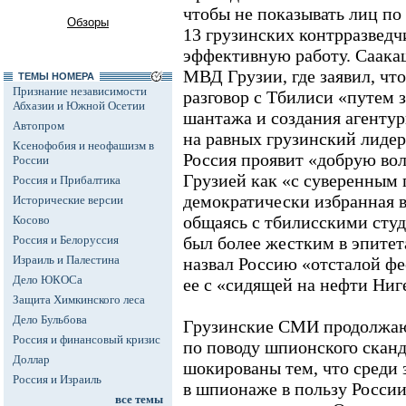
чтобы не показывать лиц по
Обзоры
13 грузинских контрразведчи
эффективную работу. Саака
МВД Грузии, где заявил, чт
ТЕМЫ НОМЕРА
Признание независимости
разговор с Тбилиси «путем 
Абхазии и Южной Осетии
шантажа и создания агентур
Автопром
на равных грузинский лидер
Ксенофобия и неофашизм в
Россия проявит «добрую вол
России
Грузией как «с суверенным 
Россия и Прибалтика
демократически избранная вл
Исторические версии
общаясь с тбилисскими студ
Косово
Россия и Белоруссия
был более жестким в эпитет
Израиль и Палестина
назвал Россию «отсталой фе
Дело ЮКОСа
ее с «сидящей на нефти Ниг
Защита Химкинского леса
Дело Бульбова
Грузинские СМИ продолжаю
Россия и финансовый кризис
по поводу шпионского сканд
Доллар
шокированы тем, что среди
Россия и Израиль
в шпионаже в пользу России
все темы