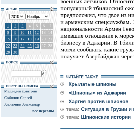
военных летчиков. Относит
популярный тбилисский еже
АРХИВ
предположил, что двое из н
и армянским спецслужбам. 
1
2
3
4
5
6
7
национальности Армен Гево
8
9
10
11
12
13
14
имевшие отношение к морск
15
16
17
18
19
20
21
бизнесу в Аджарии. В Тбили
22
23
24
25
26
27
28
могли сообщать, какие груз
29
30
получает Азербайджан через
ПОИСК
ЧИТАЙТЕ ТАКЖЕ
Крылатые шпионы
ПЕРСОНЫ НОМЕРА
Медведев Дмитрий
«Шпионы» из Аджарии
Собянин Сергей
Хартия против шпионов
Хлопонин Александр
тема:
Ситуация в Грузии и
все персоны
тема:
Шпионские истории