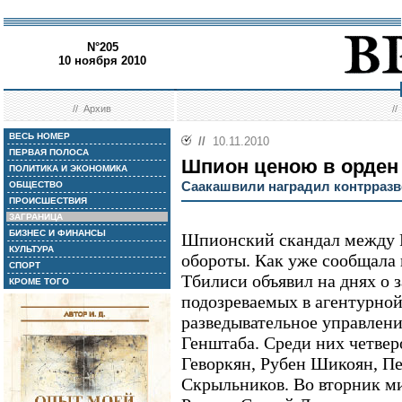
N°205
10 ноября 2010
//
Архив
/
ВЕСЬ НОМЕР
//
10.11.2010
ПЕРВАЯ ПОЛОСА
Шпион ценою в орден
ПОЛИТИКА И ЭКОНОМИКА
Саакашвили наградил контрраз
ОБЩЕСТВО
ПРОИСШЕСТВИЯ
ЗАГРАНИЦА
БИЗНЕС И ФИНАНСЫ
Шпионский скандал между Р
КУЛЬТУРА
обороты. Как уже сообщала 
СПОРТ
Тбилиси объявил на днях о 
КРОМЕ ТОГО
подозреваемых в агентурной
разведывательное управлени
Генштаба. Среди них четвер
Геворкян, Рубен Шикоян, П
Скрыльников. Во вторник м