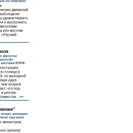
ли по Люблино
и
ческих движений
вшей недели
ц удовлетворить
ти и восполнить
 жителями
а юго-востоке
 «Русский
роза
го фронта»
просьбе
 шествия КПРФ
онстрации,
в столице в
й, но выходной
левая идея
 чем лозунги
ет, что под
 в центре
тивистов...
>>
евизия"
 вновь зачищают
чной торговли
с министров,
ных органов