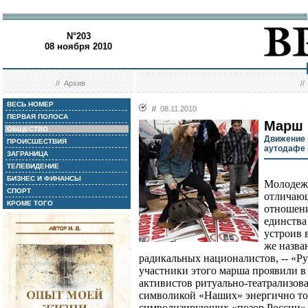
N°203
08 ноября 2010
//
Архив
/
ВЕСЬ НОМЕР
//
08.11.2010
ПЕРВАЯ ПОЛОСА
Марш 
ОБЩЕСТВО
Движение 
ПРОИСШЕСТВИЯ
аутодафе 
ЗАГРАНИЦА
ТЕЛЕВИДЕНИЕ
БИЗНЕС И ФИНАНСЫ
Молодеж
СПОРТ
отличаю
КРОМЕ ТОГО
отношени
единства
устроив 
же назва
радикальных националистов, -- «Р
участники этого марша проявили 
активистов ритуально-театрализов
символикой «Наших» энергично то
символизирующих «позор России». В