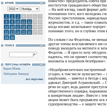
новостей» председатель совета пр
АРХИВ
институтов гражданского общества
-- На мой взгляд, такой формат дей
отношении того, кого молодежь сч
1
2
3
4
5
6
7
России: преступников, наркодельцо
8
9
10
11
12
13
14
журналистов, и т.д. -- такие плака
когда ногами затаптывают портрет
15
16
17
18
19
20
21
понимаю этого, но и глубоко этим
22
23
24
25
26
27
28
29
30
По словам г-на Федотова, не мен
другие члены возглавляемого им со
ПОИСК
поводу выходить на митинги и зата
Федотов. -- Я просто хочу обсудит
надеюсь, что он примет соответст
виноваты в подобном безобразии».
ПЕРСОНЫ НОМЕРА
Барак Обама
«Недоброжелательно настроенный п
Либерман Авигдор
угодно, в том числе хулиганство -- 
нацболами, -- заметил в беседе с 
все персоны
адвокат Дмитрий Аграновский. -- О
речи не идет, ведь данное преступ
общественного порядка, выражающе
к конкретным лицам». Вместе с тем
акции может быть предъявлен иск 
судопроизводства -- о защите чести