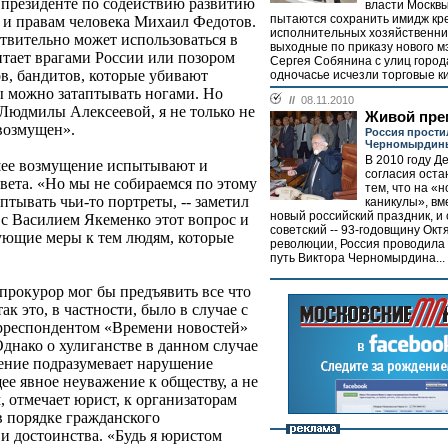
и президенте по содействию развитию
власти Москв
пытаются сохранить имидж кре
 и правам человека Михаил Федотов.
исполнительных хозяйственни
ствительно может использоваться в
выходные по приказу нового м
итает врагами России или позором
Сергея Собянина с улиц город
в, бандитов, которые убивают
одночасье исчезли торговые ки
ты можно затаптывать ногами. Но
//
08.11.2010
 Людмилы Алексеевой, я не только не
Живой пре
 возмущен».
Россия прости
Черномырдин
В 2010 году Д
ьшее возмущение испытывают и
согласия оста
вета. «Но мы не собираемся по этому
тем, что на «
птывать чьи-то портреты, -- заметил
каникулы», вм
новый российский праздник, и
ь с Василием Якеменко этот вопрос и
советский -- 93-годовщину Окт
вующие меры к тем людям, которые
революции, Россия проводила
путь Виктора Черномырдина...
рокурор мог бы предъявить все что
так это, в частности, было в случае с
корреспондентом «Времени новостей»
днако о хулиганстве в данном случае
ление подразумевает нарушение
е явное неуважение к обществу, а не
, отмечает юрист, к организаторам
в порядке гражданского
 и достоинства. «Будь я юристом