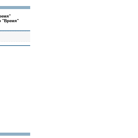
ремя"
о "Время"