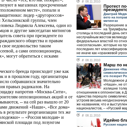
//
08.11.2010
ализуют в магазинах просроченные
Протест по
президент
еположенном месте», попали и
Дмитрий Медв
защитники: лидер «другороссов»
вето на поправ
й Хельсинкской группы, член
митингах
еловека Людмила Алексеева, один из
Разрешение а
на Триумфаль
цов и другие завсегдатаи митингов
столицы в последний день окт
атель совета при президенте по
неслучайным жестом великод
ражданского общества и правам
федеральных властей по отно
«несогласным», которые на п
 свое недовольство таким
последних лет классифициров
сеевой, а сами оппозиционеры,
не иначе как «оранжевой угрозо
, могут обратиться с исками
//
08.11.2010
Марш по н
Движение «На
еского бренда происходит уже как
символическое
как и в прошлом году, организаторы
кто позорит Р
Молодежное 
число собравшихся значительно
«Наши», не о
ия правых радикалов. На
излишне тол
лощадку напротив «Москва-Сити»,
отношением к оппонентам, в Д
единства перешло символическ
строителям оппозиционных акций и от
устроив весьма неоднозначную
зываются, -- на сей раз вышло от 20
же названием, что и выступле
гами движений «Наши», «Все дома»
националистов, -- «Русский ма
ь в результате реорганизации тех же
//
08.11.2010
лодежки» -- «Россия молодая» и
Идейно бл
янской площади под лозунгом
Русские наци