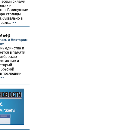
ы всеми силами
пких и
ков. В минувшие
эра столицы
а буквально в
оски...
>>
мьер
лась с Виктором
ым
ень единства и
нется в памяти
ноябрьские
естившие и
 старый
ябрьской
 в последний
>>