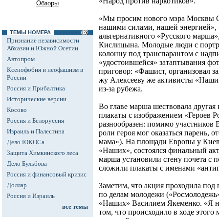
«Народ против наркотиков».
Обзоры
«Мы просим нового мэра Москвы С
нашими силами, нашей энергией», -
ТЕМЫ НОМЕРА
альтернативного «Русского марша
Признание независимости
Кислицына. Молодые люди с портр
Абхазии и Южной Осетии
колонну под транспарантом с надп
Автопром
«удостоившейся» затаптывания фо
Ксенофобия и неофашизм в
приговор: «Фашист, организовал 
России
жу Алексееву же активисты «Наши
Россия и Прибалтика
из-за рубежа.
Исторические версии
Во главе марша шествовала другая 
Косово
плакаты с изображением «Героев Р
Россия и Белоруссия
разнообразен: помимо участников 
Израиль и Палестина
роли героя мог оказаться парень, 
мама»). На площади Европы у Киев
Дело ЮКОСа
«Наших», состоялся финальный акт
Защита Химкинского леса
марша установили стену почета с п
Дело Бульбова
сложили плакаты с именами «антиг
Россия и финансовый кризис
Доллар
Заметим, что акция проходила под
по делам молодежи («Росмолодежь
Россия и Израиль
«Наших» Василием Якеменко. «Я н
все темы
том, что происходило в ходе этого