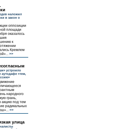
-
ски
едев наложил
ки в закон о
кции оппозиции
ной площади
ября оказалось
ушия
шению к
ротяжении
ались Кремлем
й»...
>>
есогласным
ши» устроило
 аутодафе «тем,
оссию»
движение
тличающееся
ерантным
ень народного
ую грань,
 акцию под тем
ние радикальных
рш»...
>>
изкая улица
оналисты