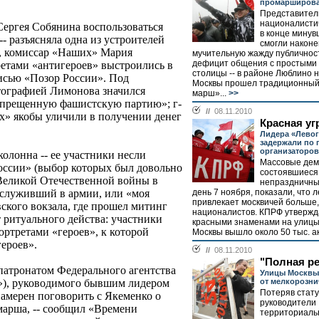
промарширова
Представител
националисти
ергея Собянина воспользоваться
в конце мину
- разъясняла одна из устроителей
смогли наконе
», комиссар «Наших» Мария
мучительную жажду публичнос
дефицит общения с простыми
етами «антигероев» выстроились в
столицы -- в районе Люблино н
исью «Позор России». Под
Москвы прошел традиционный
тографией Лимонова значился
марш»...
>>
запрещенную фашистскую партию»; г-
//
08.11.2010
х» якобы уличили в получении денег
Красная уг
Лидера «Лево
задержали по 
организаторов
колонна -- ее участники несли
Массовые дем
оссии» (выбор которых был довольно
состоявшиеся 
Великой Отечественной войны в
непраздничны
день 7 ноября, показали, что 
отслуживший в армии, или «моя
привлекает москвичей больше,
ского вокзала, где прошел митинг
националистов. КПРФ утвержда
 ритуального действа: участники
красными знаменами на улицы
ортретами «героев», к которой
Москвы вышло около 50 тыс. ак
ероев».
//
08.11.2010
"Полная р
 патронатом Федерального агентства
Улицы Москвы
от мелкорозни
»), руководимого бывшим лидером
Потеряв стату
амерен поговорить с Якеменко о
руководители
 марша, -- сообщил «Времени
территориаль