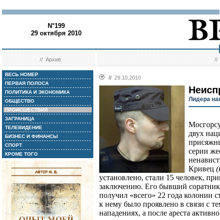
N°199
29 октября 2010
//
Архив
/
ВЕСЬ НОМЕР
//
29.10.2010
ПЕРВАЯ ПОЛОСА
Неисп
ПОЛИТИКА И ЭКОНОМИКА
Лидера на
ОБЩЕСТВО
ПРОИСШЕСТВИЯ
ЗАГРАНИЦА
Мосгорсу
ТЕЛЕВИДЕНИЕ
двух нац
БИЗНЕС И ФИНАНСЫ
присяжны
СПОРТ
серии же
КРОМЕ ТОГО
ненавист
Кривец
(
установлено, стали 15 человек, п
заключению. Его бывший соратни
получил «всего» 22 года колонии 
к нему было проявлено в связи с те
нападениях, а после ареста активно