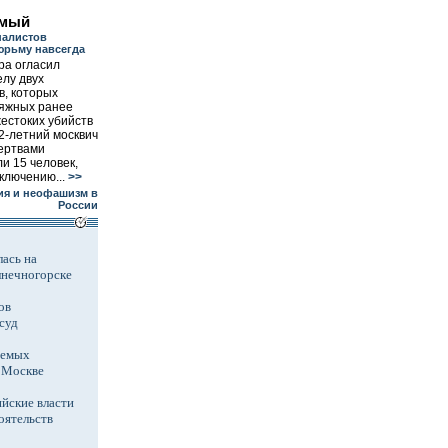
имый
налистов
юрьму навсегда
ра огласил
елу двух
в, которых
сяжных ранее
естоких убийств
2-летний москвич
жертвами
ли 15 человек,
ключению...
>>
я и неофашизм в
России
ась на
лнечногорске
ов
суд
аемых
в Москве
йские власти
оятельств