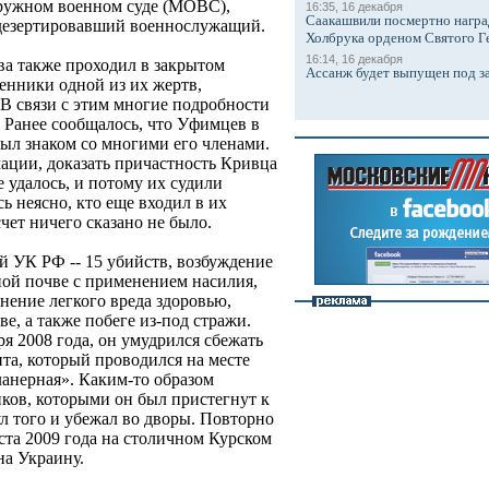
ружном военном суде (МОВС),
16:35, 16 декабря
Саакашвили посмертно награ
 дезертировавший военнослужащий.
Холбрука орденом Святого Г
16:14, 16 декабря
а также проходил в закрытом
Ассанж будет выпущен под з
енники одной из их жертв,
 В связи с этим многие подробности
. Ранее сообщалось, что Уфимцев в
был знаком со многими его членами.
ации, доказать причастность Кривца
 удалось, и потому их судили
сь неясно, кто еще входил в их
чет ничего сказано не было.
й УК РФ -- 15 убийств, возбуждение
ой почве с применением насилия,
нение легкого вреда здоровью,
е, а также побеге из-под стражи.
ря 2008 года, он умудрился сбежать
та, который проводился на месте
ланерная». Каким-то образом
иков, которыми он был пристегнут к
л того и убежал во дворы. Повторно
ста 2009 года на столичном Курском
на Украину.