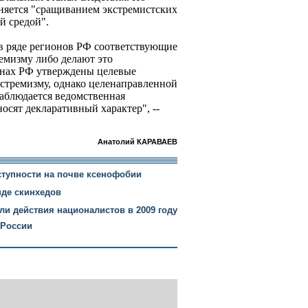
сняется "сращиванием экстремистских
й средой".
 в ряде регионов РФ соответствующие
емизму либо делают это
онах РФ утверждены целевые
стремизму, однако целенаправленной
наблюдается ведомственная
осят декларативный характер", --
Анатолий КАРАВАЕВ
ступности на почве ксенофобии
нде скинхедов
и действия националистов в 2009 году
 России