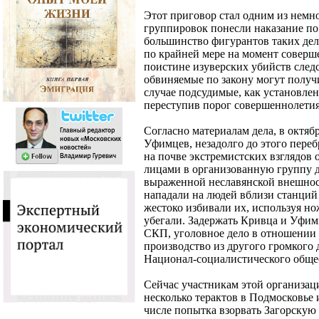
Этот приговор стал одним из немн
группировок понесли наказание по 
большинство фигурантов таких де
по крайней мере на момент соверш
поистине изуверских убийств следс
обвиняемые по закону могут получи
случае подсудимые, как установлен
переступив порог совершеннолетия
Согласно материалам дела, в октяб
Уфимцев, незадолго до этого переб
на почве экстремистских взглядов
лицами в организованную группу д
выраженной неславянской внешнос
нападали на людей вблизи станций 
жестоко избивали их, используя но
убегали. Задержать Кривца и Уфимц
СКП, уголовное дело в отношении 
производство из другого громкого 
Национал-социалистического обще
Сейчас участникам этой организаци
несколько терактов в Подмосковье 
числе попытка взорвать Загорскую