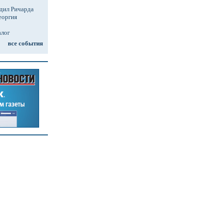
дил Ричарда
еоргия
алог
все события