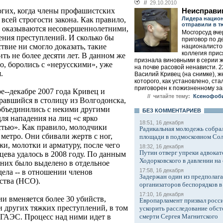
//
29.10.2010
огих, когда члены профашистских
Неисправ
Лидера нацио
всей строгости закона. Как правило,
отправили в т
л оказываются несовершеннолетними,
Мосгорсуд вче
ения преступлений. И сколько бы
приговор по д
твие ни смогло доказать, такие
националисто
коллегия при
ть не более десяти лет. В данном же
признала виновными в серии ж
о, боролись с «нерусскими», уже
на почве расовой ненависти. 2
.
Василий Кривец (на снимке), 
которого, как установлено, ста
приговорен к пожизненному за
ре--декабре 2007 года Кривец и
// читайте тему:
Ксенофоби
равшийся в столицу из Волгодонска,
 объединились с некими другими
БЕЗ КОМMЕНТАРИЕВ
ля нападения на лиц «с ярко
18:51, 16 декабря
тью». Как правило, молодчики
Радикальная молодежь собрал
метро. Они сбивали жертв с ног,
площади в подмосковном Со
жи, молотки и арматуру, после чего
18:32, 16 декабря
Путин отверг упреки адвокат
ева удалось в 2008 году. По данным
Ходорковского в давлении на 
них было выделено в отдельное
17:58, 16 декабря
дела -- в отношении членов
Задержан один из предполаг
ства (НСО).
организаторов беспорядков 
17:10, 16 декабря
и вменяется более 30 убийств,
Европарламент призвал росси
и других тяжких преступлений, в том
ускорить расследование обст
смерти Сергея Магнитского
 ГАЭС. Процесс над ними идет в