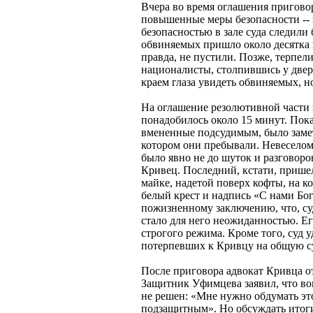
Вчера во время оглашения пригово
повышенные меры безопасности --
безопасностью в зале суда следи
обвиняемых пришло около десятка и
правда, не пустили. Позже, терпел
националисты, столпившись у двери
краем глаза увидеть обвиняемых, но
На оглашение резолютивной части 
понадобилось около 15 минут. Пока
вмененные подсудимым, было заметн
котором они пребывали. Невесело
было явно не до шуток и разговоро
Кривец. Последний, кстати, прише
майке, надетой поверх кофты, на 
белый крест и надпись «С нами Бо
пожизненному заключению, что, су
стало для него неожиданностью. Ег
строгого режима. Кроме того, суд 
потерпевших к Кривцу на общую су
После приговора адвокат Кривца от
Защитник Уфимцева заявил, что во
не решен: «Мне нужно обдумать эт
подзащитным». Но обсуждать итоги