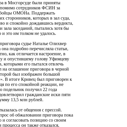
ра в Мосгорсуде были приняты
 помимо сотрудников ФСИН за
ли бойцы ОМОНа. Поддержать
х сторонников, которых в зал суда,
иво и спокойно дождавшись вердикта,
 зала заседаний, пытались хотя бы
 и это им толком не удалось.
приговора судье Наталье Олихвер
 она подробно перечисляла статьи,
о, как отличается настроение, в
му и опустившему голову Уфимцеву
в, которыми его пытался отвлечь
л на оглашение приговора в черной
которой был изображен большой
г». В итоге Кривец был приговорен к
дя по его спокойной реакции, не
о подельник получил 22 года
удовлетворил гражданские иски пяти
мму 13,5 млн рублей.
казалась от общения с прессой.
прос об обжаловании приговора пока
о и согласовать позицию со своим
 процесса он также отказался,