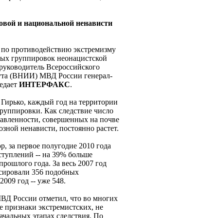
совой и национальной ненависти
 по противодействию экстремизму
ных группировок неонацистской
руководитель Всероссийского
тута (ВНИИ) МВД России генерал-
редает
ИНТЕРФАКС
.
Гирько, каждый год на территории
руппировки. Как следствие число
авленности, совершенных на почве
зной ненависти, постоянно растет.
р, за первое полугодие 2010 года
ступлений -- на 39% больше
прошлого года. За весь 2007 год
сировали 356 подобных
 2009 год -- уже 548.
ВД России отметил, что во многих
е признаки экстремистских, не
ачальных этапах следствия. По