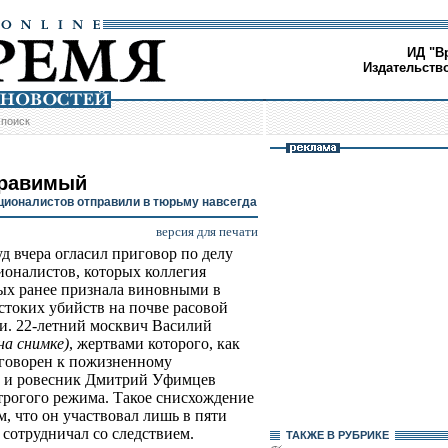
ИД "В
Издательств
/
поиск
равимый
ционалистов отправили в тюрьму навсегда
версия для печати
д вчера огласил приговор по делу
ионалистов, которых коллегия
х ранее признала виновными в
стоких убийств на почве расовой
и. 22-летний москвич Василий
на снимке)
, жертвами которого, как
риговорен к пожизненному
к и ровесник Дмитрий Уфимцев
строгого режима. Такое снисхождение
м, что он участвовал лишь в пяти
 сотрудничал со следствием.
ТАКЖЕ В РУБРИКЕ