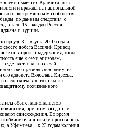
ершении вместе с Кривцом пяти
енависти и вражды на национальной
астии в экстремистском сообществе.
банды, по данным следствия, с
года стали 15 граждан России,
айджана и Турции.
сгорсуде 31 августа 2010 года и
о своего побега Василий Кривец
после повторного задержания, когда
тность еще к семи эпизодам,
на суде настаивал на своей
олностью признал свою вину по
 его адвоката Вячеслава Киреева,
со следствием в значительной
подзащитному пожизненного
изнала обоих националистов
обвинения, при этом заседатели
уживают снисхождения. Во время
 гособвинители просили приговорить
, а Уфимцева -- к 23 годам колонии