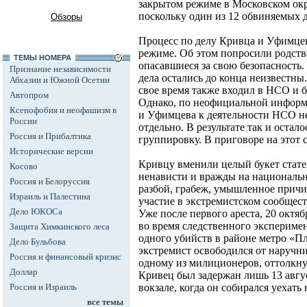
закрытом режиме в Московском ок
поскольку один из 12 обвиняемых
Обзоры
Процесс по делу Кривца и Уфимцев
режиме. Об этом попросили родств
ТЕМЫ НОМЕРА
опасавшиеся за свою безопасность.
Признание независимости
дела остались до конца неизвестны
Абхазии и Южной Осетии
свое время также входил в НСО и 
Автопром
Однако, по неофициальной информ
Ксенофобия и неофашизм в
и Уфимцева к деятельности НСО не
России
отдельно. В результате так и остало
Россия и Прибалтика
группировку. В приговоре на этот с
Исторические версии
Кривцу вменили целый букет стате
Косово
ненависти и вражды на национальн
Россия и Белоруссия
разбой, грабеж, умышленное причи
Израиль и Палестина
участие в экстремистском сообществ
Дело ЮКОСа
Уже после первого ареста, 20 октяб
во время следственного эксперимен
Защита Химкинского леса
одного убийств в районе метро «П
Дело Бульбова
экстремист освободился от наручн
Россия и финансовый кризис
одному из милиционеров, оттолкну
Доллар
Кривец был задержан лишь 13 авгу
Россия и Израиль
вокзале, когда он собирался уехать 
все темы