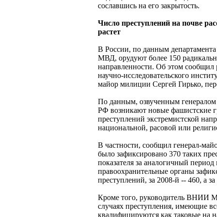
сославшись на его закрытость.
Число преступлений на почве ра
растет
В России, по данным департамента
МВД, орудуют более 150 радикаль
направленности. Об этом сообщил 
научно-исследовательского инсти
майор милиции Сергей Гирько, пе
По данным, озвученным генералом 
РФ возникают новые фашистские г
преступлений экстремистской напр
национальной, расовой или религио
В частности, сообщил генерал-майо
было зафиксировано 370 таких пре
показателя за аналогичный период 
правоохранительные органы зафик
преступлений, за 2008-й -- 460, а за
Кроме того, руководитель ВНИИ М
случаях преступления, имеющие вс
квалифицируются как таковые на н