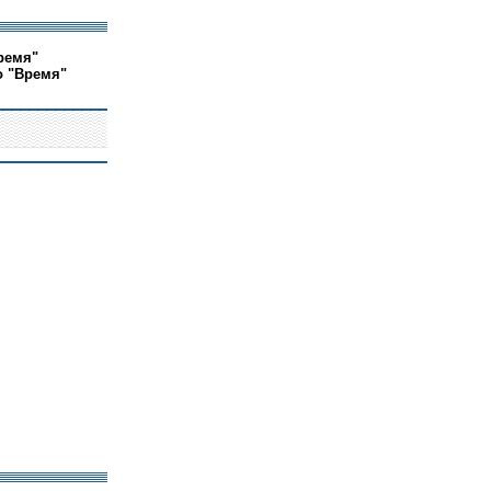
ремя"
о "Время"