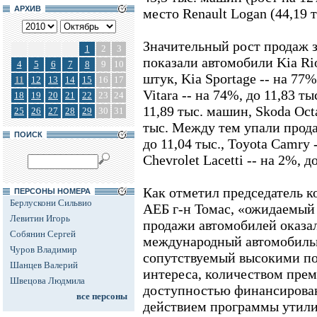
АРХИВ
место Renault Logan (44,19 
Значительный рост продаж з
1
2
3
показали автомобили Kia Rio
4
5
6
7
8
9
10
штук, Kia Sportage -- на 77%
11
12
13
14
15
16
17
Vitara -- на 74%, до 11,83 ты
18
19
20
21
22
23
24
11,89 тыс. машин, Skoda Octa
25
26
27
28
29
30
31
тыс. Между тем упали продаж
ПОИСК
до 11,04 тыс., Toyota Camry -
Chevrolet Lacetti -- на 2%, д
Как отметил председатель к
ПЕРСОНЫ НОМЕРА
Берлускони Сильвио
АЕБ г-н Томас, «ожидаемый
Левитин Игорь
продажи автомобилей оказа
Собянин Сергей
международный автомобиль
Чуров Владимир
сопутствуемый высокими по
Шанцев Валерий
интереса, количеством пре
Швецова Людмила
доступностью финансирова
все персоны
действием программы утили