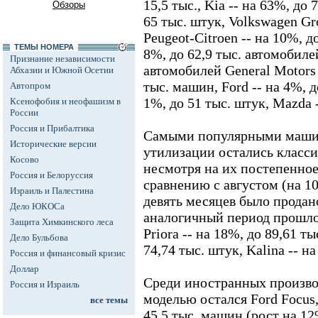
15,5 тыс., Kia -- на 63%, до 
Обзоры
65 тыс. штук, Volkswagen Gro
Peugeot-Citroen -- на 10%, до
ТЕМЫ НОМЕРА
8%, до 62,9 тыс. автомобил
Признание независимости
автомобилей General Motors
Абхазии и Южной Осетии
тыс. машин, Ford -- на 4%, до
Автопром
1%, до 51 тыс. штук, Mazda -
Ксенофобия и неофашизм в
России
Россия и Прибалтика
Самыми популярными машин
Исторические версии
утилизации остались класс
Косово
несмотря на их постепенно
Россия и Белоруссия
сравнению с августом (на 10
Израиль и Палестина
девять месяцев было продан
Дело ЮКОСа
аналогичный период прошлог
Защита Химкинского леса
Priora -- на 18%, до 89,61 ты
Дело Бульбова
74,74 тыс. штук, Kalina -- н
Россия и финансовый кризис
Доллар
Среди иностранных произво
Россия и Израиль
моделью остался Ford Focus
все темы
45,5 тыс. машин (рост на 1