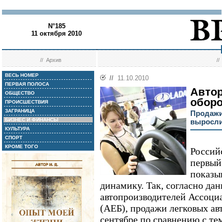
N°185
11 октября 2010
//
Архив
/
ВЕСЬ НОМЕР
//
11.10.2010
ПЕРВАЯ ПОЛОСА
Автор
ОБЩЕСТВО
обор
ПРОИСШЕСТВИЯ
ЗАГРАНИЦА
Продажи
БИЗНЕС И ФИНАНСЫ
выросли
КУЛЬТУРА
СПОРТ
КРОМЕ ТОГО
Россий
первый
показы
динамику. Так, согласно да
автопроизводителей Ассоци
(АЕБ), продажи легковых ав
сентябре по сравнению с те