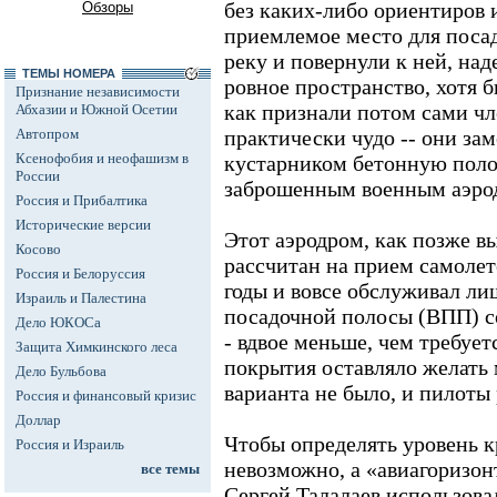
без каких-либо ориентиров и
Обзоры
приемлемое место для посад
реку и повернули к ней, над
ТЕМЫ НОМЕРА
ровное пространство, хотя б
Признание независимости
как признали потом сами ч
Абхазии и Южной Осетии
Автопром
практически чудо -- они з
Ксенофобия и неофашизм в
кустарником бетонную полос
России
заброшенным военным аэро
Россия и Прибалтика
Исторические версии
Этот аэродром, как позже в
Косово
рассчитан на прием самолето
Россия и Белоруссия
годы и вовсе обслуживал ли
Израиль и Палестина
посадочной полосы (ВПП) со
Дело ЮКОСа
- вдвое меньше, чем требует
Защита Химкинского леса
покрытия оставляло желать 
Дело Бульбова
варианта не было, и пилоты
Россия и финансовый кризис
Доллар
Чтобы определять уровень кр
Россия и Израиль
невозможно, а «авиагоризон
все темы
Сергей Талалаев использов