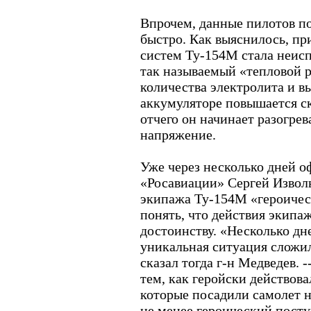
Впрочем, данные пилотов п
быстро. Как выяснилось, пр
систем Ту-154М стала неисп
так называемый «тепловой ра
количества электролита и в
аккумуляторе повышается с
отчего он начинает разогрев
напряжение.
Уже через несколько дней 
«Росавиации» Сергей Изволь
экипажа Ту-154М «героичес
понять, что действия экипа
достоинству. «Несколько дн
уникальная ситуация сложил
сказал тогда г-н Медведев. 
тем, как геройски действов
которые посадили самолет н
не менее героический пост