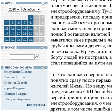
АРХИВ
пластмассовый стаканчик. Та
электрооборудования у Ту-1
и предкрылки, посадку при
1
2
3
скорости 400 км/ч при норме
4
5
6
7
8
9
10
экипаж смог успешно призем
11
12
13
14
15
16
17
полной остановки взлетной 
18
19
20
21
22
23
24
выкатился за ее пределы в л
25
26
27
28
29
30
31
срубая крыльями деревья, н
ПОИСК
не оказалось. В результате 
борту людей не пострадал, 
стал попавшийся на пути ав
ПЕРСОНЫ НОМЕРА
Берлускони Сильвио
То, что экипаж совершил на
Левитин Игорь
понятно сразу после первых
Собянин Сергей
жителей Ижмы. Но ввиду у
Чуров Владимир
представители СКП были бо
Шанцев Валерий
версий причин инцидента не
Швецова Людмила
электрооборудования, о чем
все персоны
другие, в том числе ошибка