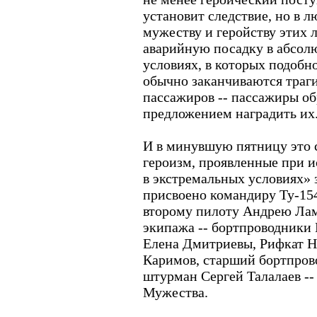
установит следствие, но в л
мужеству и геройству этих 
аварийную посадку в абсол
условиях, в которых подобн
обычно заканчиваются траг
пассажиров -- пассажиры об
предложением наградить их.
И в минувшую пятницу это 
героизм, проявленные при 
в экстремальных условиях» 
присвоено командиру Ту-15
второму пилоту Андрею Лам
экипажа -- бортпроводники
Елена Дмитриевы, Рифкат Н
Каримов, старший бортпров
штурман Сергей Талалаев -
Мужества.