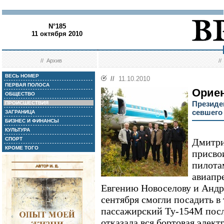
N°185
11 октября 2010
//
Архив
/
ВЕСЬ НОМЕР
//
11.10.2010
ПЕРВАЯ ПОЛОСА
Ориен
ОБЩЕСТВО
Президе
ПРОИСШЕСТВИЯ
севшего 
ЗАГРАНИЦА
БИЗНЕС И ФИНАНСЫ
КУЛЬТУРА
СПОРТ
Дмитри
КРОМЕ ТОГО
присво
пилота
авиапр
Евгению Новоселову и Андр
сентября смогли посадить в
пассажирский Ту-154М после 
отказала вся бортовая элект