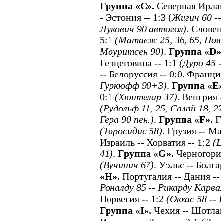
Группа «С».
Северная Ирланд
- Эстония -- 1:3 (
Жигич
60 -
Лукович 90 автогол)
. Слове
5:1
(Матавж 25, 36, 65, Нова
Моуритсен 90)
.
Группа «D»
Герцеговина -- 1:1
(Дуро 45 
-- Белоруссия -- 0:0. Франци
Гуркюфф 90+3)
.
Группа «E»
0:1
(Хюнтелар 37)
. Венгрия 
(Рудольф 11, 25, Салай 18, 
Гера 90 пен.)
.
Группа «F».
Г
(Торосидис 58)
. Грузия -- Ма
Израиль -- Хорватия -- 1:2
(
41)
.
Группа «G».
Черногория
(Вучинич 67)
. Уэльс -- Болга
«H».
Португалия -- Дания --
Роналду 85 -- Рикарду Карва
Норвегия -- 1:2
(Оккас 58 --
Группа «I».
Чехия -- Шотлан