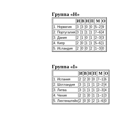
Группа «H»
И
В
Н
П
М
О
1. Норвегия
3
3
0
0
5--2
9
2. Португалия
3
1
1
1
7--6
4
3. Дания
2
1
0
1
2--3
3
4. Кипр
2
0
1
1
5--6
1
5. Исландия
2
0
0
2
1--3
0
Группа «I»
И
В
Н
П
М
О
1. Испания
2
2
0
0
7--1
6
2. Шотландия
3
1
1
1
2--2
4
3. Литва
3
1
1
1
2--3
4
4. Чехия
2
1
0
1
1--1
3
5. Лихтенштейн
2
0
0
2
1--6
0