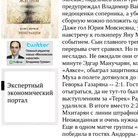
предупреждал Владимир Ва
недооценки соперника, а уб
сборную можно положить одн
Даже гол Юрия Мовсисяна, 
навстречу к голкиперу Яну 
событием. Сын главного тре
перерыва счет сравнял. Но 
несладко. Не ожидали они о
минуте Эдгар Манучарян, ко
«Аяксе», обыграл защитника
Муха в полете дотянулся до 
Геворка Газаряна -- 2:1. Го
отыграться, да не тут-то б
выступлениям за «Терек» Ра
удалился. В итоге вместо 2:
Мхитарян с линии штрафной
Неожиданная и очень нужна
Еще в одном матче группы 
победила в гостях Андорры -