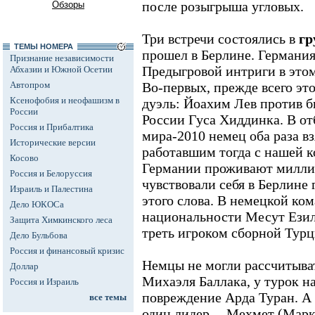
после розыгрыша угловых.
Обзоры
Три встречи состоялись в
гр
ТЕМЫ НОМЕРА
прошел в Берлине. Германи
Признание независимости
Предыгровой интриги в этом
Абхазии и Южной Осетии
Автопром
Во-первых, прежде всего эт
Ксенофобия и неофашизм в
дуэль: Йоахим Лев против 
России
России Гуса Хиддинка. В о
Россия и Прибалтика
мира-2010 немец оба раза вз
Исторические версии
работавшим тогда с нашей к
Косово
Германии проживают миллио
Россия и Белоруссия
чувствовали себя в Берлине
Израиль и Палестина
этого слова. В немецкой ко
Дело ЮКОСа
национальности Месут Езил
Защита Химкинского леса
треть игроком сборной Турц
Дело Бульбова
Россия и финансовый кризис
Немцы не могли рассчитыва
Доллар
Михаэля Баллака, у турок н
Россия и Израиль
повреждение Арда Туран. А 
все темы
один лидер -- Мехмет (Мар