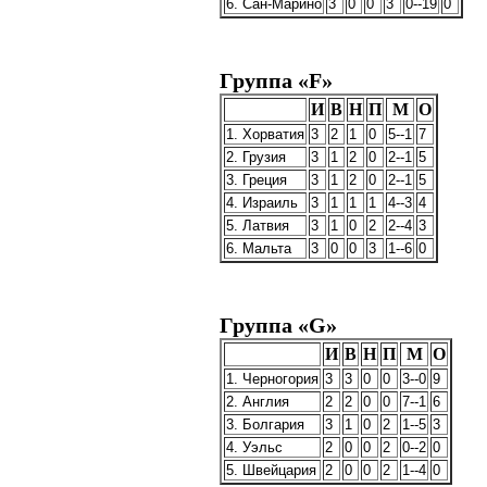
6. Сан-Марино
3
0
0
3
0--19
0
Группа «F»
И
В
Н
П
М
О
1. Хорватия
3
2
1
0
5--1
7
2. Грузия
3
1
2
0
2--1
5
3. Греция
3
1
2
0
2--1
5
4. Израиль
3
1
1
1
4--3
4
5. Латвия
3
1
0
2
2--4
3
6. Мальта
3
0
0
3
1--6
0
Группа «G»
И
В
Н
П
М
О
1. Черногория
3
3
0
0
3--0
9
2. Англия
2
2
0
0
7--1
6
3. Болгария
3
1
0
2
1--5
3
4. Уэльс
2
0
0
2
0--2
0
5. Швейцария
2
0
0
2
1--4
0