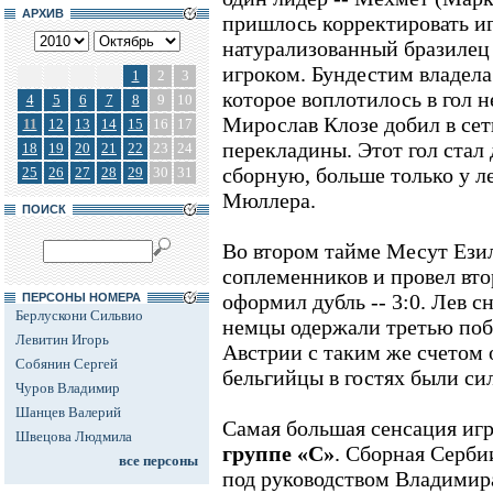
АРХИВ
пришлось корректировать иг
натурализованный бразилец
игроком. Бундестим владел
1
2
3
которое воплотилось в гол н
4
5
6
7
8
9
10
Мирослав Клозе добил в сет
11
12
13
14
15
16
17
перекладины. Этот гол стал 
18
19
20
21
22
23
24
сборную, больше только у л
25
26
27
28
29
30
31
Мюллера.
ПОИСК
Во втором тайме Месут Ези
соплеменников и провел вто
оформил дубль -- 3:0. Лев с
ПЕРСОНЫ НОМЕРА
Берлускони Сильвио
немцы одержали третью побе
Левитин Игорь
Австрии с таким же счетом
Собянин Сергей
бельгийцы в гостях были сил
Чуров Владимир
Шанцев Валерий
Самая большая сенсация игр
Швецова Людмила
группе «С»
. Сборная Серби
все персоны
под руководством Владимира