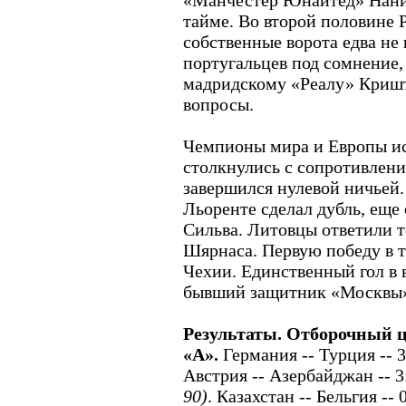
«Манчестер Юнайтед» Нани 
тайме. Во второй половине 
собственные ворота едва не
португальцев под сомнение,
мадридскому «Реалу» Кришт
вопросы.
Чемпионы мира и Европы и
столкнулись с сопротивлен
завершился нулевой ничьей
Льоренте сделал дубль, еще
Сильва. Литовцы ответили 
Шярнаса. Первую победу в 
Чехии. Единственный гол в 
бывший защитник «Москвы»
Результаты. Отборочный ц
«А».
Германия -- Турция -- 
Австрия -- Азербайджан -- 
90)
. Казахстан -- Бельгия -- 