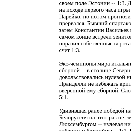
своем поле Эстонии -- 1:3.
на исходе первого часа игры
Парейко, но потом прогноз
прервался. Бывший спартако
затем Константин Васильев в
самом конце встречи зенит
поразил собственные ворота
счет 1:3.
Экс-чемпионы мира итальян
сборной -- в столице Север
довольствовались нулевой н
Пранделли не избежать крит
вверенной ему сборной. Сло
5:1.
Удивившая ранее победой н
Белоруссия на этот раз не с
Люксембургом -- нулевая ни
албанцы и боснийцы -- 1:1.