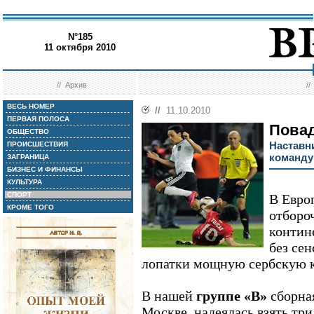
N°185
11 октября 2010
//
Архив
/
ВЕСЬ НОМЕР
//
11.10.2010
ПЕРВАЯ ПОЛОСА
Повад
ОБЩЕСТВО
Наставн
ПРОИСШЕСТВИЯ
команду
ЗАГРАНИЦА
БИЗНЕС И ФИНАНСЫ
КУЛЬТУРА
СПОРТ
В Евро
КРОМЕ ТОГО
отборо
контин
без се
лопатки мощную сербскую 
В нашей
группе «В»
сборна
Москве, надеялась взять три