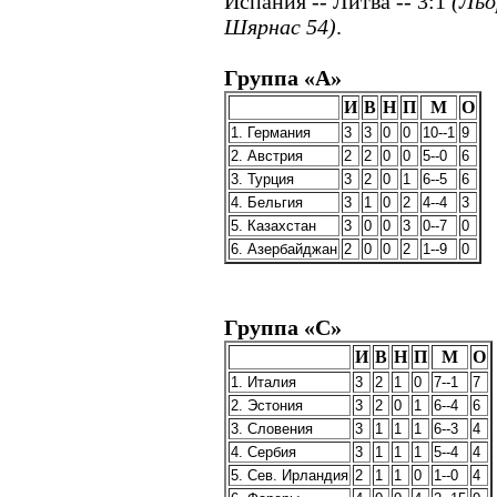
Испания -- Литва -- 3:1
(Льо
Шярнас 54)
.
Группа «А»
И
В
Н
П
М
О
1. Германия
3
3
0
0
10--1
9
2. Австрия
2
2
0
0
5--0
6
3. Турция
3
2
0
1
6--5
6
4. Бельгия
3
1
0
2
4--4
3
5. Казахстан
3
0
0
3
0--7
0
6. Азербайджан
2
0
0
2
1--9
0
Группа «С»
И
В
Н
П
М
О
1. Италия
3
2
1
0
7--1
7
2. Эстония
3
2
0
1
6--4
6
3. Словения
3
1
1
1
6--3
4
4. Сербия
3
1
1
1
5--4
4
5. Сев. Ирландия
2
1
1
0
1--0
4