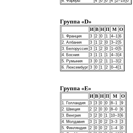
6. Фареры
4
0
0
4
2--15
0
Группа «D»
И
В
Н
П
М
О
1. Франция
3
2
0
1
4--1
6
2. Албания
3
1
2
0
3--2
5
3. Белоруссия
3
1
2
0
1--0
5
4. Босния
3
1
1
1
4--3
4
5. Румыния
3
0
2
1
1--3
2
6. Люксембург
3
0
1
2
0--4
1
Группа «Е»
И
В
Н
П
М
О
1. Голландия
3
3
0
0
8--1
9
2. Швеция
2
2
0
0
8--0
6
3. Венгрия
3
2
0
1
10--3
6
4. Молдавия
3
1
0
2
3--3
3
5. Финляндия
2
0
0
2
1--4
0