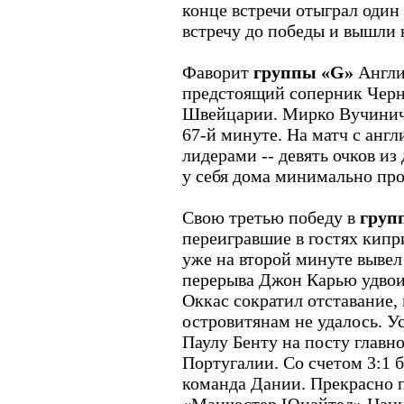
конце встречи отыграл один
встречу до победы и вышли 
Фаворит
группы «G»
Англия
предстоящий соперник Черно
Швейцарии. Мирко Вучинич 
67-й минуте. На матч с анг
лидерами -- девять очков и
у себя дома минимально прои
Свою третью победу в
груп
переигравшие в гостях кипр
уже на второй минуте вывел 
перерыва Джон Карью удвои
Оккас сократил отставание, 
островитянам не удалось. 
Паулу Бенту на посту главн
Португалии. Со счетом 3:1 
команда Дании. Прекрасно п