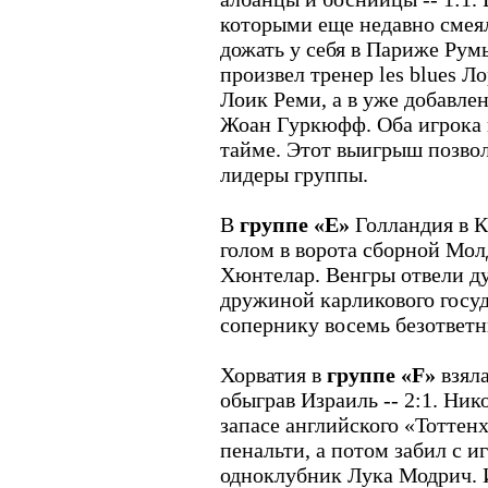
которыми еще недавно смеял
дожать у себя в Париже Ру
произвел тренер les blues Л
Лоик Реми, а в уже добавле
Жоан Гуркюфф. Оба игрока 
тайме. Этот выигрыш позво
лидеры группы.
В
группе «Е»
Голландия в 
голом в ворота сборной Мол
Хюнтелар. Венгры отвели д
дружиной карликового госу
сопернику восемь безответн
Хорватия в
группе «F»
взяла
обыграв Израиль -- 2:1. Ник
запасе английского «Тоттенх
пенальти, а потом забил с и
одноклубник Лука Модрич. 