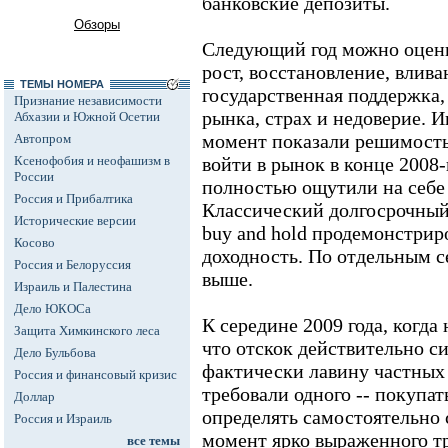
банковские депозиты.
Обзоры
Следующий год можно оцени
рост, восстановление, влив
ТЕМЫ НОМЕРА
государственная поддержка,
Признание независимости
рынка, страх и недоверие. И
Абхазии и Южной Осетии
момент показали решимость,
Автопром
Ксенофобия и неофашизм в
войти в рынок в конце 2008-г
России
полностью ощутили на себе
Россия и Прибалтика
Классический долгосрочный
Исторические версии
buy and hold продемонстрир
Косово
доходность. По отдельным 
Россия и Белоруссия
выше.
Израиль и Палестина
Дело ЮКОСа
К середине 2009 года, когд
Защита Химкинского леса
что отскок действительно с
Дело Бульбова
фактически лавину частных
Россия и финансовый кризис
требовали одного -- покупат
Доллар
определять самостоятельно 
Россия и Израиль
момент ярко выраженного т
все темы