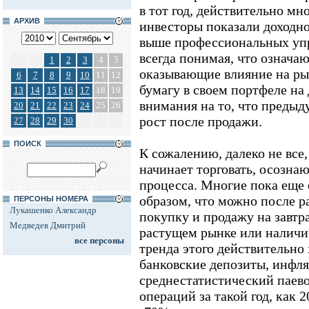
в тот год, действительно м
АРХИВ
инвесторы показали доходно
выше профессиональных уп
всегда понимая, что означаю
1
2
3
4
5
оказывающие влияние на ры
6
7
8
9
10
11
12
бумагу в своем портфеле на
13
14
15
16
17
18
19
внимания на то, что предыд
20
21
22
23
24
25
26
рост после продажи.
27
28
29
30
ПОИСК
К сожалению, далеко не все,
начинает торговать, осозна
процесса. Многие пока еще 
образом, что можно после р
ПЕРСОНЫ НОМЕРА
Лукашенко Александр
покупку и продажу на завтр
Медведев Дмитрий
растущем рынке или наличи
все персоны
тренда этого действительно 
банковские депозиты, инфл
среднестатистический паево
операций за такой год, как 