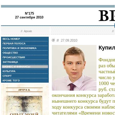
N°175
27 сентября 2010
//
Архив
/
ВЕСЬ НОМЕР
//
27.09.2010
ПЕРВАЯ ПОЛОСА
Купил
ПОЛИТИКА И ЭКОНОМИКА
ОБЩЕСТВО
ПРОИСШЕСТВИЯ
Фондов
ЗАГРАНИЦА
раз об
БИЗНЕС И ФИНАНСЫ
частны
КУЛЬТУРА
СПОРТ
число 
КРОМЕ ТОГО
1000 че
руб. с
окончания конкурса заработ
нынешнего конкурса будут п
ходу конкурса своими набл
читателями «Времени новост