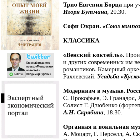
Трио Евгения Борца
при у
Игоря Бутмана
, 20.30.
Софи Окран.
«Союз компо
КЛАССИКА
«Венский коктейль».
Произ
и других современных им в
романтиков. Камерный орке
Рахлевский.
Усадьба «Куско
Модернизм в музыке. Росс
С. Прокофьев, Э. Гранадос, 
Солист Г. Дзюбенко (форте
А.Н. Скрябина
, 18.30.
Органная и вокальная му
А. Моцарт, Г. Перселл, А. Ск