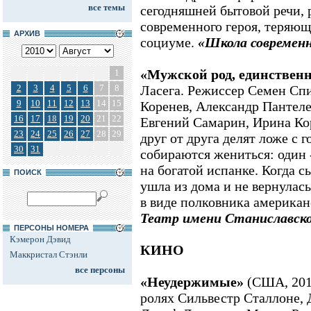
все темы
сегодняшней бытовой речи,
современного героя, теряющ
АРХИВ
социуме.
«Школа современн
«Мужской род, единственн
1
2
3
4
5
6
7
8
Ласега. Режиссер Семен Сп
9
10
11
12
13
14
15
Коренев, Александр Пантел
16
17
18
19
20
21
22
Евгений Самарин, Ирина Кор
23
24
25
26
27
28
29
друг от друга делят ложе с 
30
31
собираются жениться: один -
на богатой испанке. Когда с
ПОИСК
ушла из дома и не вернулас
в виде полковника американ
Театр имени Станиславско
ПЕРСОНЫ НОМЕРА
Кэмерон Дэвид
КИНО
Маккристал Стэнли
все персоны
«Неудержимые»
(США, 2010
ролях Сильвестр Сталлоне,