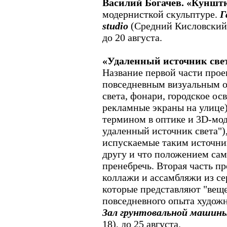
Василий Богачев. «Куншт
модернисткой скульптуре.
Г
studio
(Средний Кисловский пе
до 20 августа.
«Удаленный источник све
Название первой части прое
повседневным визуальным о
света, фонари, городское ос
рекламные экраны на улице)
термином в оптике и 3D-мо
удаленный источник света")
испускаемые таким источник
другу и что положением са
пренебречь. Вторая часть п
коллажи и ассамбляжи из с
которые представляют "вещ
повседневного опыта худож
Зал грунтовальной машин
18), до 25 августа.