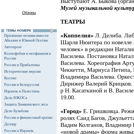
Выступают А. Быкова (орган
Музей музыкальной культу
Обзоры
ТЕАТРЫ
ТЕМЫ НОМЕРА
«Коппелия»
Л. Делиба. Либ
Признание независимости
Абхазии и Южной Осетии
Шарля Нюитера по новелле 
Автопром
человек» в редакции Натал
Ксенофобия и неофашизм в
Василева. Постановка Ната
России
Василева. Хореография Арт
Россия и Прибалтика
Чеккетти, Мариуса Петипа,
Исторические версии
Владимира Василева. Оркест
Косово
Дирижер Валерий Крицков. Т
Россия и Белоруссия
р Н. Касаткиной и В. Васил
Израиль и Палестина
19.00.
Дело ЮКОСа
Защита Химкинского леса
«Город»
Е. Гришковца. Режи
Дело Бульбова
ролях Саид Багов, Джульетт
Россия и финансовый кризис
Вадим Колганов, Владимир 
Доллар
Россия и Израиль
«новой драмы» форма живых