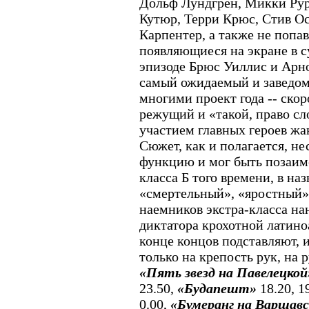
Дольф Лундгрен, Микки Рур
Кутюр, Терри Крюс, Стив Ос
Карпентер, а также не попа
появляющиеся на экране в 
эпизоде Брюс Уиллис и Арн
самый ожидаемый и заведом
многими проект года -- ско
режущий и «такой, право сл
участием главных героев жанр
Сюжет, как и полагается, н
функцию и мог быть позаим
класса Б того времени, в на
«смертельный», «яростный»
наемников экстра-класса н
диктатора крохотной латино
конце концов подставляют, 
только на крепость рук, на 
«Пять звезд на Павелецко
23.50,
«Будапешт»
18.20, 19
0.00,
«Бумеранг на Варшавс