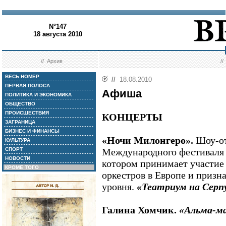
N°147
18 августа 2010
//
Архив
/
ВЕСЬ НОМЕР
//
18.08.2010
ПЕРВАЯ ПОЛОСА
Афиша
ПОЛИТИКА И ЭКОНОМИКА
ОБЩЕСТВО
ПРОИСШЕСТВИЯ
КОНЦЕРТЫ
ЗАГРАНИЦА
БИЗНЕС И ФИНАНСЫ
«Ночи Милонгеро».
Шоу-от
КУЛЬТУРА
СПОРТ
Международного фестиваля а
НОВОСТИ
котором принимает участие 
КРОМЕ ТОГО
оркестров в Европе и призн
уровня.
«Театриум на Серп
Галина Хомчик.
«Альма-м