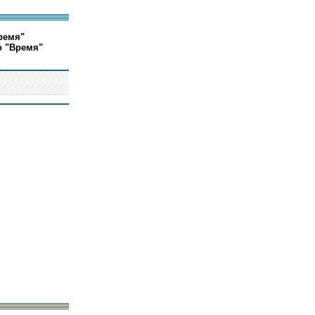
ремя"
о "Время"