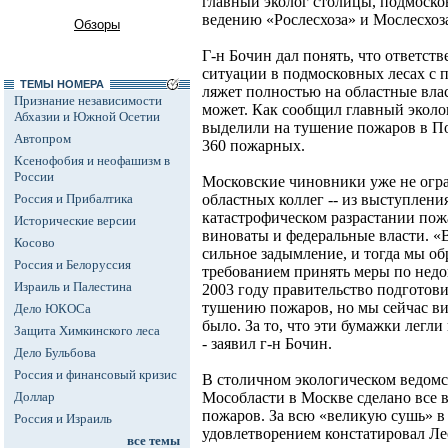
главный эколог столицы, подмоско
ведению «Рослесхоза» и Мослесхоза
Обзоры
Г-н Бочин дал понять, что ответст
ситуации в подмосковных лесах с
ТЕМЫ НОМЕРА
ляжет полностью на областные вла
Признание независимости
может. Как сообщил главный эколо
Абхазии и Южной Осетии
выделили на тушение пожаров в П
Автопром
360 пожарных.
Ксенофобия и неофашизм в
России
Московские чиновники уже не огр
Россия и Прибалтика
областных коллег -- из выступления
катастрофическом разрастании по
Исторические версии
виноваты и федеральные власти. «
Косово
сильное задымление, и тогда мы об
Россия и Белоруссия
требованием принять меры по нед
Израиль и Палестина
2003 году правительство подготов
тушению пожаров, но мы сейчас вид
Дело ЮКОСа
было. За то, что эти бумажки легли 
Защита Химкинского леса
- заявил г-н Бочин.
Дело Бульбова
Россия и финансовый кризис
В столичном экологическом ведомс
Доллар
Мособласти в Москве сделано все 
пожаров. За всю «великую сушь» в с
Россия и Израиль
удовлетворением констатировал Лео
все темы