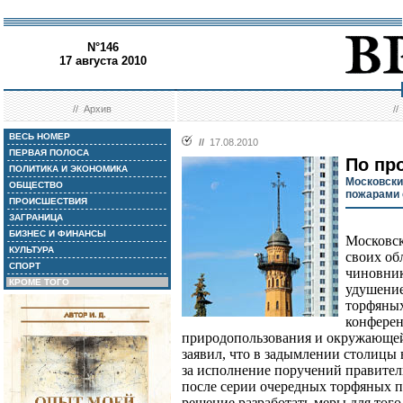
N°146
17 августа 2010
//
Архив
/
ВЕСЬ НОМЕР
//
17.08.2010
ПЕРВАЯ ПОЛОСА
По пр
ПОЛИТИКА И ЭКОНОМИКА
Московски
ОБЩЕСТВО
пожарами
ПРОИСШЕСТВИЯ
ЗАГРАНИЦА
БИЗНЕС И ФИНАНСЫ
Московск
КУЛЬТУРА
своих об
СПОРТ
чиновник
КРОМЕ ТОГО
удушение
торфяных
конферен
природопользования и окружающе
заявил, что в задымлении столицы
за исполнение поручений правитель
после серии очередных торфяных 
решение разработать меры для тог