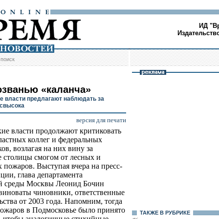
ИД "В
Издательств
/
поиск
озванью «каланча»
е власти предлагают наблюдать за
 свысока
версия для печати
ие власти продолжают критиковать
ластных коллег и федеральных
ов, возлагая на них вину за
 столицы смогом от лесных и
 пожаров. Выступая вчера на пресс-
ции, глава департамента
й среды Москвы Леонид Бочин
 виноваты чиновники, ответственные
ства от 2003 года. Напомним, тогда
пожаров в Подмосковье было принято
ТАКЖЕ В РУБРИКЕ
о, чтобы аналогичные стихийные