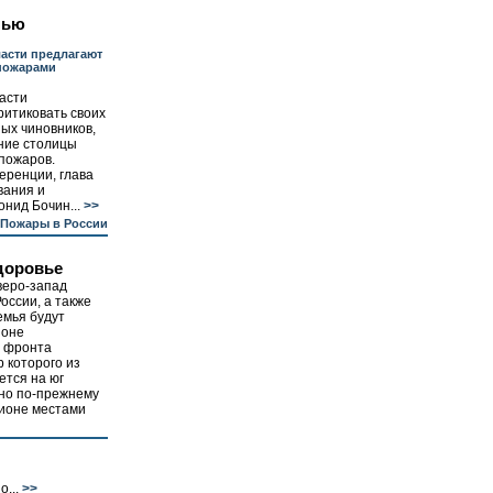
нью
асти предлагают
пожарами
асти
ритиковать своих
ых чиновников,
ение столицы
пожаров.
еренции, глава
вания и
нид Бочин...
>>
Пожары в России
доровье
веро-запад
оссии, а также
емья будут
зоне
 фронта
р которого из
тся на юг
 но по-прежнему
гионе местами
...
>>