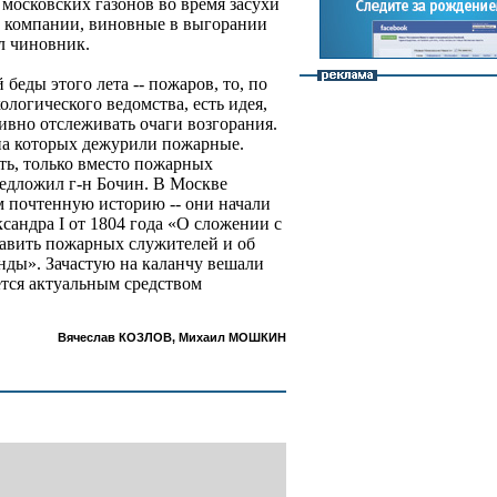
 московских газонов во время засухи
 компании, виновные в выгорании
л чиновник.
 беды этого лета -- пожаров, то, по
ологического ведомства, есть идея,
ивно отслеживать очаги возгорания.
 на которых дежурили пожарные.
ь, только вместо пожарных
редложил г-н Бочин. В Москве
 почтенную историю -- они начали
ксандра I от 1804 года «О сложении с
авить пожарных служителей и об
ды». Зачастую на каланчу вешали
ется актуальным средством
Вячеслав КОЗЛОВ, Михаил МОШКИН