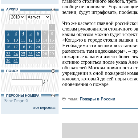
главного столичного эколога, треть
вообще не поливали. Управляющие
АРХИВ
зелени, будут штрафовать, пообеща
Что же касается главной российской
1
словам руководителя столичного эк
2
3
4
5
6
7
8
каким образом можно будет эффект
«Когда-то в городе стояли вышки,
9
10
11
12
13
14
15
Необходимо эти вышки восстановит
16
17
18
19
20
21
22
разместить там видеокамеры», -- п
23
24
25
26
27
28
29
пожарные каланчи имеют более чем
30
31
активно строиться после указа Але
обывателей Москвы повинности ст
ПОИСК
учреждении в оной пожарной коман
колокол, который до сей поры оста
оповещения о пожаре.
ПЕРСОНЫ НОМЕРА
тема:
Пожары в России
Боос Георгий
все персоны