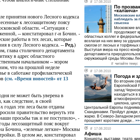
//
17.08.2010
По прозва
«каланча»
Московские вл
ле принятия нового Лесного кодекса
наблюдать за 
несенные к лесозащитному поясу
свысока
сковской области. «Ситуация с
Московские вл
продолжают к
енной, -- констатировал г-н Бочин. -
областных коллег и федеральн
кие работы в тех лесах, которые
возлагая на них вину за удуш
ия в силу Лесного кодекса. --
Ред.
)
смогом от лесных и торфяных 
Выступая вчера на пресс-конф
м, глава столичного департамента
департамента природопользо
тику в адрес областного
окружающей среды Москвы Лео
дственным начальником -- мэром
// читайте тему:
м, что на прошлой неделе
//
17.08.2010
вье в саботаже профилактической
Погода и з
ов
(см. «Время новостей» от 13
Во вторник се
Европейской Р
запад Черноз
находиться в 
одня не может быть уверена в
атмосферного
, как следствие, в своей
циклона, цент
-х годах эти леса были отданы
Центральной Европы поднимае
Скандинавии. Пройдут дожди,
росили правительство вернуть эти
жарко. В Северо-Западном ре
 наши просьбы так и не поступило», -
прошумят короткие дожди...
>>
 годы лесозащитный пояс вокруг
//
17.08.2010
на Бочина, «зеленые легкие» Москвы
Афиша
стройки. В целом же, констатировал
Концерты, выставки, театр, кино