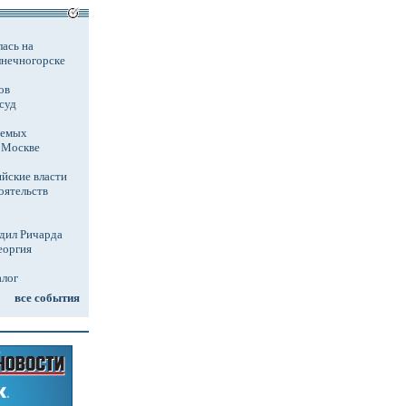
ась на
лнечногорске
ов
суд
аемых
в Москве
йские власти
оятельств
дил Ричарда
еоргия
алог
все события