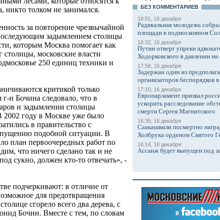
вными лесами, которые относятся к
БЕЗ КОМMЕНТАРИЕВ
, никто толком не занимался.
18:51, 16 декабря
Радикальная молодежь собрал
венность за повторение чрезвычайной
площади в подмосковном Со
 последующим задымлением столицы
18:32, 16 декабря
сти, которым Москва помогает как
Путин отверг упреки адвокат
г столицы, московские власти
Ходорковского в давлении на 
одмосковье 250 единиц техники и
17:58, 16 декабря
Задержан один из предполаг
организаторов беспорядков 
аничиваются критикой только
17:10, 16 декабря
Европарламент призвал росси
 г-н Бочина следовало, что в
ускорить расследование обст
жаров и задымлении столицы
смерти Сергея Магнитского
В 2002 году в Москве уже было
16:35, 16 декабря
ратились в правительство с
Саакашвили посмертно награ
опущению подобной ситуации. В
Холбрука орденом Святого Г
ило план первоочередных работ по
16:14, 16 декабря
Ассанж будет выпущен под з
им, что ничего сделано так и не
под сукно, должен кто-то отвечать», -
тве подчеркивают: в отличие от
возможное для предотвращения
толице сгорело всего два дерева, с
нид Бочин. Вместе с тем, по словам