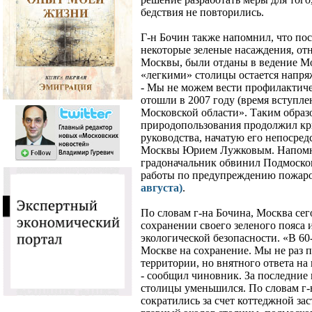
бедствия не повторились.
Г-н Бочин также напомнил, что пос
некоторые зеленые насаждения, от
Москвы, были отданы в ведение Мо
«легкими» столицы остается напряж
- Мы не можем вести профилактичес
отошли в 2007 году (время вступлен
Московской области». Таким образо
природопользования продолжил кри
руководства, начатую его непосре
Москвы Юрием Лужковым. Напомни
градоначальник обвинил Подмоско
работы по предупреждению пожар
августа)
.
По словам г-на Бочина, Москва сег
сохранении своего зеленого пояса и
экологической безопасности. «В 60
Москве на сохранение. Мы не раз п
территории, но внятного ответа на
- сообщил чиновник. За последние
столицы уменьшился. По словам г-
сократились за счет коттеджной за