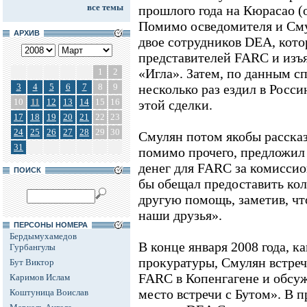
все темы
прошлого года на Кюрасао (
Помимо осведомителя и Сму
АРХИВ
двое сотрудников DEA, кото
представителей FARC и изъ
«Игла». Затем, по данным 
1
2
3
4
5
6
7
8
9
несколько раз ездил в Росс
10
11
12
13
14
15
16
этой сделки.
17
18
19
20
21
22
23
24
25
26
27
28
29
30
Смулян потом якобы рассказ
31
помимо прочего, предложил
денег для FARC за комиссио
ПОИСК
бы обещал предоставить ко
другую помощь, заметив, ч
наши друзья».
ПЕРСОНЫ НОМЕРА
Бердымухамедов
В конце января 2008 года, к
Гурбангулы
прокуратуры, Смулян встреч
Бут Виктор
FARC в Копенгагене и обсу
Каримов Ислам
место встречи с Бутом». В п
Коштуница Воислав