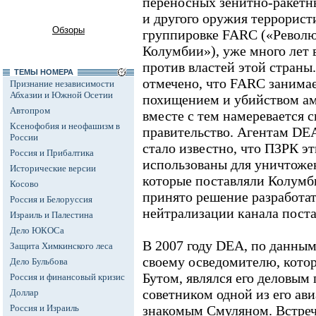
переносных зенитно-ракетн
и другого оружия террорис
Обзоры
группировке FARC («Револ
Колумбии»), уже много лет
против властей этой страны
ТЕМЫ НОМЕРА
отмечено, что FARC занимае
Признание независимости
Абхазии и Южной Осетии
похищением и убийством ам
Автопром
вместе с тем намеревается 
Ксенофобия и неофашизм в
правительство. Агентам DE
России
стало известно, что ПЗРК эт
Россия и Прибалтика
использованы для уничтоже
Исторические версии
которые поставляли Колумб
Косово
принято решение разработа
Россия и Белоруссия
нейтрализации канала пост
Израиль и Палестина
Дело ЮКОСа
В 2007 году DEA, по данным
Защита Химкинского леса
своему осведомителю, котор
Дело Бульбова
Бутом, являлся его деловым
Россия и финансовый кризис
советником одной из его ави
Доллар
Россия и Израиль
знакомым Смуляном. Встреч