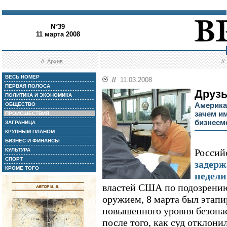
N°39
11 марта 2008
//
Архив
/
ВЕСЬ НОМЕР
//
11.03.2008
ПЕРВАЯ ПОЛОСА
Друзь
ПОЛИТИКА И ЭКОНОМИКА
Америка
ОБЩЕСТВО
зачем и
ПРОИСШЕСТВИЯ
бизнесм
ЗАГРАНИЦА
КРУПНЫМ ПЛАНОМ
БИЗНЕС И ФИНАНСЫ
КУЛЬТУРА
Россий
СПОРТ
задер
КРОМЕ ТОГО
недели
властей США по подозрению
оружием, 8 марта был этап
повышенного уровня безопас
после того, как суд отклонил