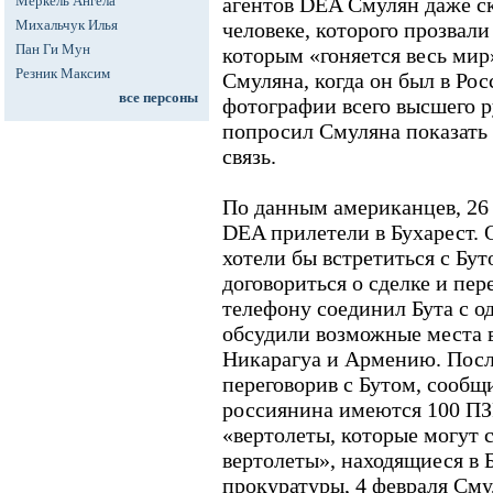
Меркель Ангела
агентов DEA Смулян даже ска
Михальчук Илья
человеке, которого прозвали
Пан Ги Мун
которым «гоняется весь мир»
Резник Максим
Смуляна, когда он был в Рос
все персоны
фотографии всего высшего 
попросил Смуляна показать 
связь.
По данным американцев, 26
DEA прилетели в Бухарест. 
хотели бы встретиться с Бу
договориться о сделке и пер
телефону соединил Бута с од
обсудили возможные места в
Никарагуа и Армению. После
переговорив с Бутом, сообщ
россиянина имеются 100 ПЗР
«вертолеты, которые могут 
вертолеты», находящиеся в 
прокуратуры, 4 февраля Сму