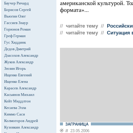
американской культурой. То
Баучер Ричард
формата»...
Борисов Сергей
Вьюгин Олег
Гассиев Знаур
//
читайте тему
//
Российски
Горюнов Роман
//
читайте тему
//
Ситуация 
Греф Герман
Гус Хиддинк
Дедов Дмитрий
Дзасохов Александр
Жуков Александр
Зюзин Игорь
Ищенко Евгений
Ищенко Елена
Карасев Александр
Касьянов Михаил
Кейт Миддлтон
Кесаева Элла
Киммо Саси
Колмогоров Андрей
ЗАГРАНИЦА
Кузовкин Александр
//
23.05.2006