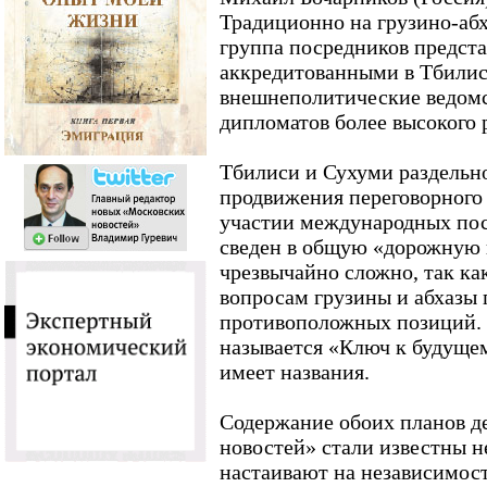
Традиционно на грузино-абх
группа посредников предста
аккредитованными в Тбилиси
внешнеполитические ведомс
дипломатов более высокого 
Тбилиси и Сухуми раздельн
продвижения переговорного
участии международных по
сведен в общую «дорожную к
чрезвычайно сложно, так к
вопросам грузины и абхазы
противоположных позиций. 
называется «Ключ к будущем
имеет названия.
Содержание обоих планов де
новостей» стали известны н
настаивают на независимост