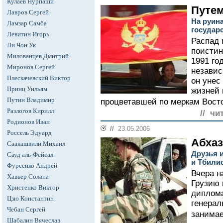
Кулаев Нурпаши
Путем
Лавров Сергей
На руин
Ламзар Самба
государ
Левитин Игорь
Распад 
Ли Чон Ук
поистин
Милованцев Дмитрий
1991 го
Миронов Сергей
независ
Плескачевский Виктор
он унес
Принц Уильям
жизней 
Путин Владимир
процветавшей по меркам Восто
Разлогов Кирилл
// чи
Родионов Иван
//
23.05.2006
Россель Эдуард
Абхаз
Саакашвили Михаил
Друзья 
Сауд аль-Фейсал
и Тбили
Фурсенко Андрей
Вчера н
Хавьер Солана
Грузию 
Христенко Виктор
диплома
Цзю Константин
генерал
Чебан Сергей
занимае
Шабалин Вячеслав