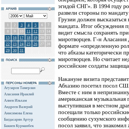
эгидой СНГ». В 1994 году 
АРХИВ
развели стороны по мандату
Грузии должен высказаться 
1
2
3
4
5
6
7
мандата. Итог обсуждения п
8
9
10
11
12
13
14
видит смысла сохранять пр
15
16
17
18
19
20
21
миротворцев. Г-н Аласания 
22
23
24
25
26
27
28
формате «определенную роль
29
30
31
что абхазы категорически п
миротворцев. Но считает н
ПОИСК
российские солдаты защища
Накануне визита представи
ПЕРСОНЫ НОМЕРА
Абхазию посетил посол СШ
Агузаров Тамерлан
Вместе с ним в непризнанн
Аласания Ираклий
американская музыкальная 
Алиев Ильхам
выступившая в местном драм
Андреев Валерий
посещали только российские
Анисимова Елена
сообщению сухумского инф
Багдасарян Артур
посол заявил, что знакомил
Бакиев Курманбек