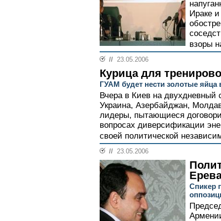
напуган
Ираке и
обостре
соседст
взоры н
//
23.05.2006
Курица для тренирово
ГУАМ будет нести золотые яйца
Вчера в Киев на двухдневный 
Украина, Азербайджан, Молдав
лидеры, пытающиеся договори
вопросах диверсификации эне
своей политической независим
//
23.05.2006
Полит
Ерев
Спикер 
оппози
Председ
Армении