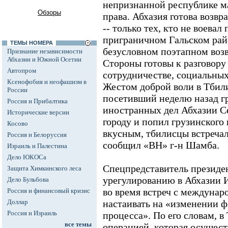
непризнанной республике 
Обзоры
права. Абхазия готова возв
-- только тех, кто не воевал
приграничном Гальском рай
ТЕМЫ НОМЕРА
безусловном поэтапном воз
Признание независимости
Абхазии и Южной Осетии
Стороны готовы к разговору
Автопром
сотрудничестве, социальных
Ксенофобия и неофашизм в
Жестом доброй воли в Тбили
России
посетивший неделю назад г
Россия и Прибалтика
иностранных дел Абхазии С
Исторические версии
городу и попил грузинского
Косово
вкусным, тбилисцы встречал
Россия и Белоруссия
сообщил «ВН» г-н Шамба.
Израиль и Палестина
Дело ЮКОСа
Спецпредставитель президе
Защита Химкинского леса
урегулированию в Абхазии И
Дело Бульбова
во время встреч с междуна
Россия и финансовый кризис
Доллар
настаивать на «изменении 
Россия и Израиль
процесса». По его словам, 
все темы
операцией, которая осущест