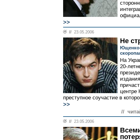
сторонн
интегра
официал
>>
//
23.05.2006
Не ст
Ющенко-
скоропа
На Укра
20-летн
президе
издания
причаст
центре 
преступное соучастие в которой 
>>
// чита
//
23.05.2006
Всеми
потер