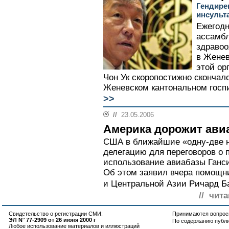
Гендире
инсульт
Ежегодн
ассамбл
здравоо
в Женев
этой ор
Чон Ук скоропостижно скончалс
Женевском кантональном госпи
>>
//
23.05.2006
Америка дорожит ави
США в ближайшие «одну-две н
делегацию для переговоров о
использование авиабазы Ганси
Об этом заявил вчера помощн
и Центральной Азии Ричард Ба
// чита
Свидетельство о регистрации СМИ:
Принимаются вопросы
ЭЛ N° 77-2909 от 26 июня 2000 г
По содержанию публ
Любое использование материалов и иллюстраций