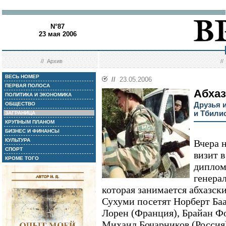
N°87
23 мая 2006
//
Архив
/
ВЕСЬ НОМЕР
//
23.05.2006
ПЕРВАЯ ПОЛОСА
Абхаз
ПОЛИТИКА И ЭКОНОМИКА
Друзья 
ОБЩЕСТВО
и Тбили
ЗАГРАНИЦА
КРУПНЫМ ПЛАНОМ
БИЗНЕС И ФИНАНСЫ
КУЛЬТУРА
Вчера 
СПОРТ
визит 
КРОМЕ ТОГО
диплом
генера
которая занимается абхазск
Сухуми посетят Норберт Ба
Лорен (Франция), Брайан Ф
Михаил Бочарников (Россия