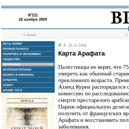
N°211
18 ноября 2004
//
Архив
/
ВЕСЬ НОМЕР
//
18.11.2004
ПЕРВАЯ ПОЛОСА
Карта Арафата
ПОЛИТИКА И ЭКОНОМИКА
ОБЩЕСТВО
ЗАГРАНИЦА
Палестинцы не верят, что 7
КРУПНЫМ ПЛАНОМ
умереть как обычный старик 
БИЗНЕС И ФИНАНСЫ
преклонного возраста. Пре
КУЛЬТУРА
СПОРТ
Ахмед Куреи распорядился 
КРОМЕ ТОГО
комиссию по расследовани
смерти престарелого арабско
Париж официальную делега
получить от французских в
Арафата и восстановить по
заболевания.