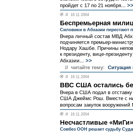
>
пройдет с 17 по 21 ноября...
//
18.11.2004
Беспремьерная мили
Силовики в Абхазии перестают 
Вчера личный состав МВД Абха
подчиняется премьер-министр
Нодару Хашбе. Причины непов
к президенту, вице-президенту
>>
Абхазии...
// читайте тему:
Ситуация 
//
18.11.2004
ВВС США остались бе
Вчера в США подал в отставк
США Джеймс Рош. Вместе с ни
вопросам закупок вооружений 
//
18.11.2004
Несчастливые «МиГи
Совбез ООН решает судьбу Суд