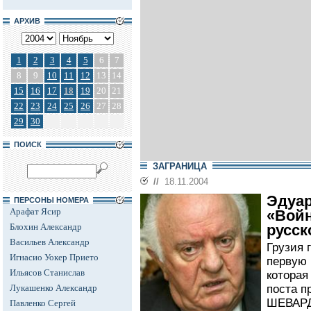
АРХИВ
1
2
3
4
5
6
7
8
9
10
11
12
13
14
15
16
17
18
19
20
21
22
23
24
25
26
27
28
29
30
ПОИСК
ЗАГРАНИЦА
//
18.11.2004
Эдуар
ПЕРСОНЫ НОМЕРА
Арафат Ясир
«Войн
Блохин Александр
русск
Васильев Александр
Грузия 
Игнасио Уокер Прието
первую 
Ильясов Станислав
которая
Лукашенко Александр
поста п
ШЕВАРД
Павленко Сергей