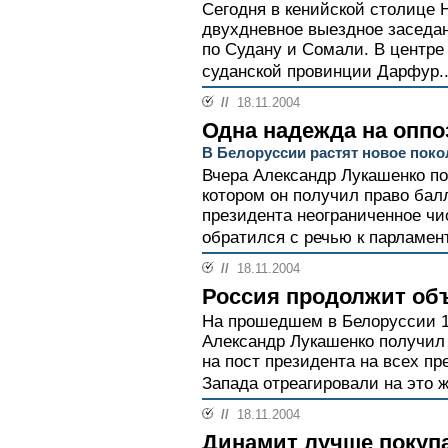
Сегодня в кенийской столице 
двухдневное выездное заседа
по Судану и Сомали. В центре
суданской провинции Дарфур..
//
18.11.2004
Одна надежда на опп
В Белоруссии растят новое пок
Вчера Александр Лукашенко по
котором он получил право бал
президента неограниченное чи
обратился с речью к парламент
//
18.11.2004
Россия продолжит об
На прошедшем в Белоруссии 1
Александр Лукашенко получил
на пост президента на всех п
Запада отреагировали на это ж
//
18.11.2004
Динамит лучше покуп