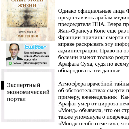
Однако официальные лица 
предоставлять арабам меди
председателя ПНА. Вчера пр
Жан-Франсуа Копе еще раз п
Франции причины смерти яв
вправе раскрывать эту инф
администрации. Право на о
болезни имеют только родст
Арафата Суха, судя по всему
обнародовать эти данные.
Атмосфера врачебной тайны
об обстоятельствах смерти п
примеру, еженедельник "Кан
Арафат умер от цирроза пече
«Монд» объявила, что он ст
также упомянула о поврежд
«Монд» особо отметила, что