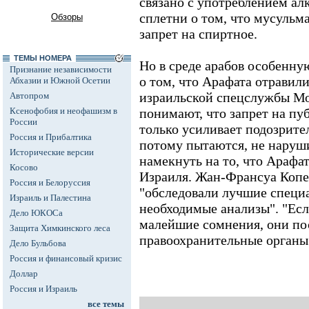
связано с употреблением алк
сплетни о том, что мусульм
Обзоры
запрет на спиртное.
ТЕМЫ НОМЕРА
Но в среде арабов особенну
Признание независимости
о том, что Арафата отравил
Абхазии и Южной Осетии
израильской спецслужбы Мо
Автопром
Ксенофобия и неофашизм в
понимают, что запрет на п
России
только усиливает подозрите
Россия и Прибалтика
потому пытаются, не наруши
Исторические версии
намекнуть на то, что Арафа
Косово
Израиля. Жан-Франсуа Копе 
Россия и Белоруссия
"обследовали лучшие специ
Израиль и Палестина
необходимые анализы". "Есл
Дело ЮКОСа
малейшие сомнения, они по
Защита Химкинского леса
правоохранительные органы",
Дело Бульбова
Россия и финансовый кризис
Доллар
Россия и Израиль
все темы