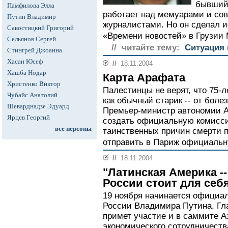
бывший 
Памфилова Элла
работает над мемуарами и сов
Путин Владимир
журналистами. Но он сделал 
Савостицкий Григорий
«Времени новостей» в Грузи
Сельянов Сергей
// читайте тему:
Ситуация 
Стингрей Джоанна
Хасан Юсеф
//
18.11.2004
Хашба Нодар
Карта Арафата
Христенко Виктор
Палестинцы не верят, что 75-
Чубайс Анатолий
как обычный старик -- от боле
Шеварднадзе Эдуард
Премьер-министр автономии 
Ярцев Георгий
создать официальную комисс
все персоны
таинственных причин смерти п
отправить в Париж официальн
//
18.11.2004
"Латинская Америка --
России стоит для себ
19 ноября начинается официа
России Владимира Путина. Гла
примет участие и в саммите А
экономического сотрудничеств