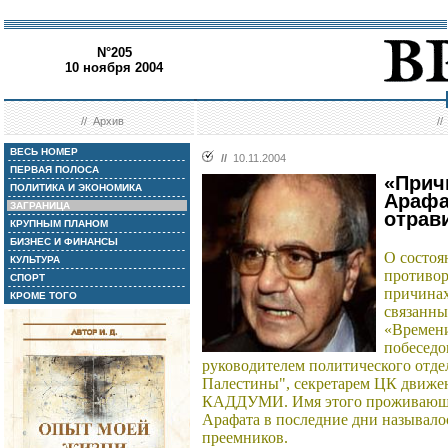
N°205
10 ноября 2004
//
Архив
/
ВЕСЬ НОМЕР
//
10.11.2004
ПЕРВАЯ ПОЛОСА
«Прич
ПОЛИТИКА И ЭКОНОМИКА
Арафат
ЗАГРАНИЦА
отрав
КРУПНЫМ ПЛАНОМ
БИЗНЕС И ФИНАНСЫ
О состоя
КУЛЬТУРА
противор
СПОРТ
причинах
КРОМЕ ТОГО
связанны
«Времен
побеседо
руководителем политического отд
Палестины", секретарем ЦК движ
КАДДУМИ. Имя этого проживающег
Арафата в последние дни называло
преемников.