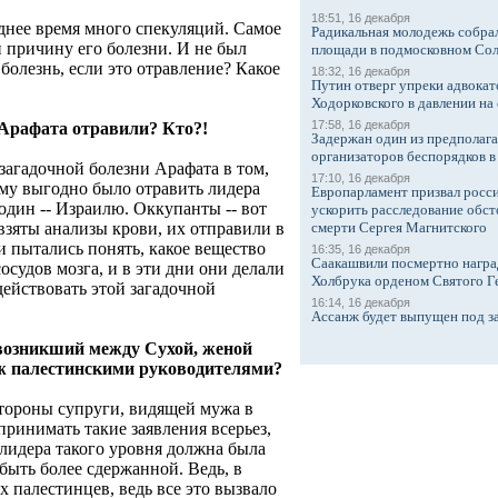
18:51, 16 декабря
еднее время много спекуляций. Самое
Радикальная молодежь собрал
и причину его болезни. И не был
площади в подмосковном Со
 болезнь, если это отравление? Какое
18:32, 16 декабря
Путин отверг упреки адвокат
Ходорковского в давлении на 
17:58, 16 декабря
 Арафата отравили? Кто?!
Задержан один из предполаг
организаторов беспорядков 
загадочной болезни Арафата в том,
17:10, 16 декабря
кому выгодно было отравить лидера
Европарламент призвал росси
один -- Израилю. Оккупанты -- вот
ускорить расследование обст
взяты анализы крови, их отправили в
смерти Сергея Магнитского
и пытались понять, какое вещество
16:35, 16 декабря
Саакашвили посмертно награ
судов мозга, и в эти дни они делали
Холбрука орденом Святого Г
действовать этой загадочной
16:14, 16 декабря
Ассанж будет выпущен под з
 возникший между Сухой, женой
 палестинскими руководителями?
стороны супруги, видящей мужа в
принимать такие заявления всерьез,
 лидера такого уровня должна была
 быть более сдержанной. Ведь, в
ех палестинцев, ведь все это вызвало