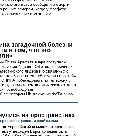
онные агентства сообщили о смерти
а ранним вечером, когда у Арафата
>>
кровоизлияние в мозг...
ина загадочной болезни
а в том, что его
или»
ии Ясира Арафата вчера поступали
чивые сообщения. Об этом, о причинах
алестинского лидера и о связанных с
далах обозреватель «Времени новостей»
ПОНИНА побеседовала по телефону с
 и руководителем политического отдела
ции освобождения
",секретарем ЦК движения ФАТХ г-ном
нулись на пространствах
Евросоюз перенесли свой саммит
тав Европейской комиссии скорее всего
-таки утвержден Европарламентом в
е 18 ноября. Однако задержка со сменой