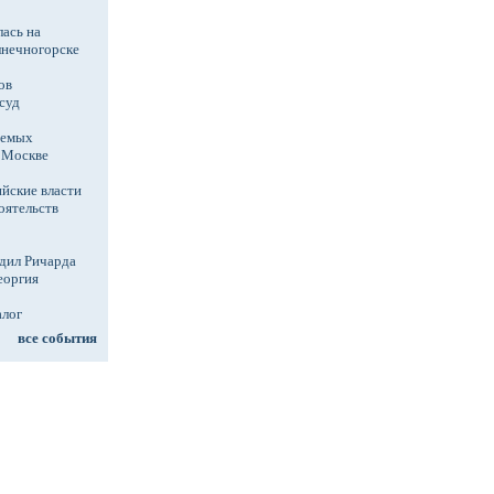
ась на
лнечногорске
ов
суд
аемых
в Москве
йские власти
оятельств
дил Ричарда
еоргия
алог
все события