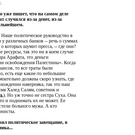
.
ого уже пишет, что на самом деле
случился из-за денег, из-за
альнейшем.
Наше политическое руководство в
 у различных банков -- речь о суммах
 о которых шумит пресса, -- где они?
 ресурсы, так это ни в коем случае
ра Арафата, это деньги
ии освобождения Палестины». Когда
ансов, то все траты были
о, есть еще какие-то небольшие
бязательно должны скоро узнать, где
нахождении наверняка, так это наш
мя Халед Салям, советник и
д.
). Но уж точно не сестра Суха. Она
то и поднимать их не может. Ее
остели больного мужа. А кто
ионисты.
авил политическое завещание, в
ика...