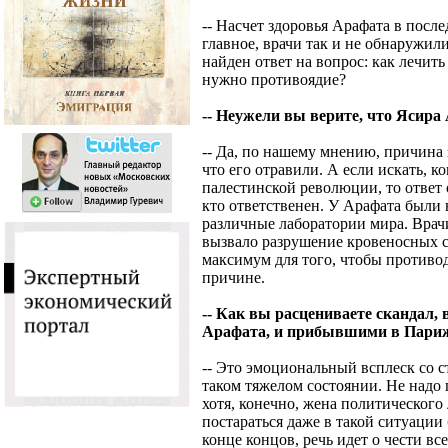
-- Насчет здоровья Арафата в посл
главное, врачи так и не обнаружил
найден ответ на вопрос: как лечить
нужно противоядие?
-- Неужели вы верите, что Ясира
-- Да, по нашему мнению, причина 
что его отравили. А если искать, 
палестинской революции, то ответ 
кто ответственен. У Арафата были 
различные лаборатории мира. Врач
вызвало разрушение кровеносных со
максимум для того, чтобы противо
причине.
-- Как вы расцениваете скандал,
Арафата, и прибывшими в Париж
-- Это эмоциональный всплеск со 
таком тяжелом состоянии. Не надо 
хотя, конечно, жена политического
постараться даже в такой ситуации
конце концов, речь идет о чести вс