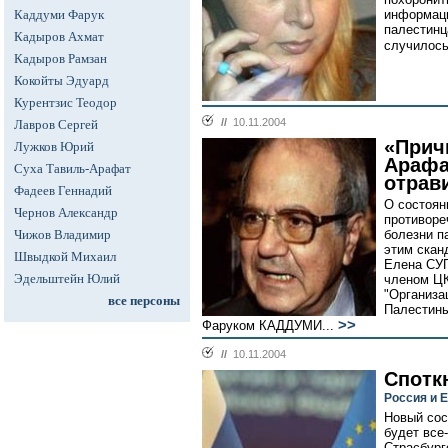
Каддуми Фарук
информаци
палестинц
Кадыров Ахмат
случилось 
Кадыров Рамзан
Кокойты Эдуард
Курентзис Теодор
//
10.11.2004
Лавров Сергей
«Прич
Лужков Юрий
Арафат
Суха Тавиль-Арафат
отрав
Фадеев Геннадий
О состоян
Чернов Александр
противоре
Чижов Владимир
болезни п
этим скан
Швыдкой Михаил
Елена СУ
Эдельштейн Юлий
членом ЦК
"Организа
все персоны
Палестины
>>
Фаруком КАДДУМИ...
//
10.11.2004
Спотк
Россия и 
Новый сос
будет все
Страсбург