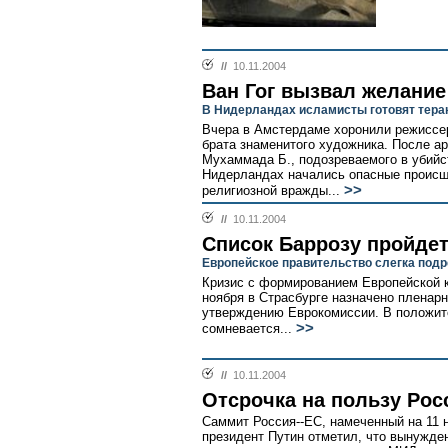
//
10.11.2004
Ван Гог вызвал желание
В Нидерландах исламисты готовят тера
Вчера в Амстердаме хоронили режиссер
брата знаменитого художника. После ар
Мухаммада Б., подозреваемого в убийст
Нидерландах начались опасные происш
>>
религиозной вражды...
//
10.11.2004
Список Баррозу пройдет
Европейское правительство слегка под
Кризис с формированием Европейской к
ноября в Страсбурге назначено пленар
утверждению Еврокомиссии. В положит
>>
сомневается...
//
10.11.2004
Отсрочка на пользу Рос
Саммит Россия--ЕС, намеченный на 11 
президент Путин отметил, что вынужде