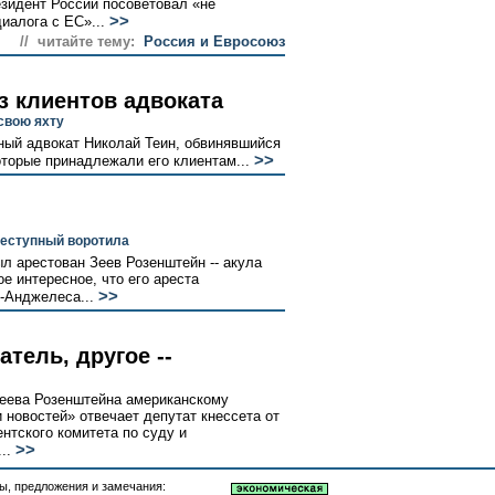
зидент России посоветовал «не
>>
алога с ЕС»...
// читайте тему:
Россия и Евросоюз
з клиентов адвоката
свою яхту
ный адвокат Николай Теин, обвинявшийся
>>
оторые принадлежали его клиентам...
реступный воротила
л арестован Зеев Розенштейн -- акула
е интересное, что его ареста
>>
-Анджелеса...
тель, другое --
Зеева Розенштейна американскому
новостей» отвечает депутат кнессета от
нтского комитета по суду и
>>
..
, предложения и замечания: