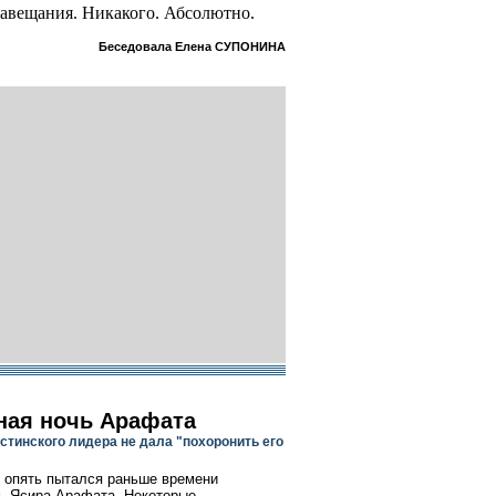
 завещания. Никакого. Абсолютно.
Беседовала Елена СУПОНИНА
ная ночь Арафата
стинского лидера не дала "похоронить его
 опять пытался раньше времени
ь Ясира Арафата. Некоторые