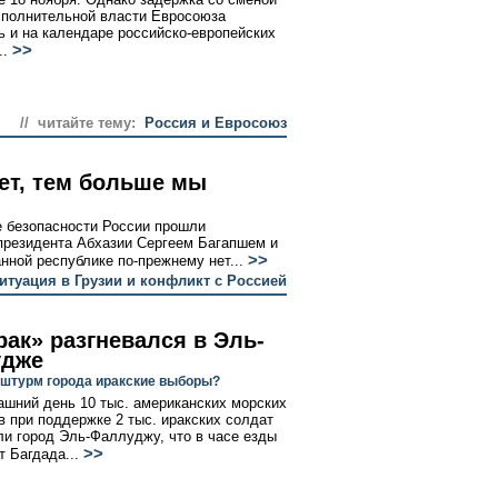
сполнительной власти Евросоюза
ь и на календаре российско-европейских
>>
..
// читайте тему:
Россия и Евросоюз
ет, тем больше мы
е безопасности России прошли
 президента Абхазии Сергеем Багапшем и
>>
ной республике по-прежнему нет...
итуация в Грузии и конфликт с Россией
рак» разгневался в Эль-
удже
 штурм города иракские выборы?
ашний день 10 тыс. американских морских
в при поддержке 2 тыс. иракских солдат
и город Эль-Фаллуджу, что в часе езды
>>
т Багдада...