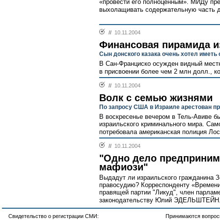
«провести его полноценным». МИДу пре
выхолащивать содержательную часть ди
//
10.11.2004
Финансовая пирамида и
Сын донского казака очень хотел иметь 
В Сан-Франциско осужден видный мест
в присвоении более чем 2 млн долл., к
//
10.11.2004
Волк с семью жизнями
По запросу США в Израиле арестован п
В воскресенье вечером в Тель-Авиве бы
израильского криминального мира. Само
потребовала американская полиция Лос
//
10.11.2004
"Одно дело предпринима
мафиози"
Выдадут ли израильского гражданина 
правосудию? Корреспонденту «Времени 
правящей партии "Ликуд", член парламе
законодательству Юлий ЭДЕЛЬШТЕЙН.
Свидетельство о регистрации СМИ:
Принимаются вопросы