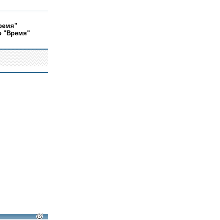
ремя"
о "Время"