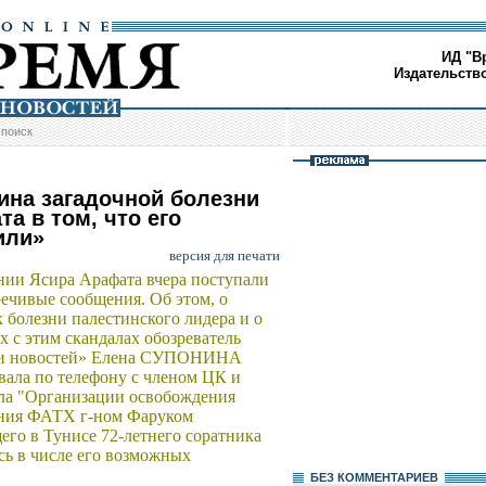
ИД "В
Издательств
/
поиск
ина загадочной болезни
а в том, что его
или»
версия для печати
нии Ясира Арафата вчера поступали
ечивые сообщения. Об этом, о
 болезни палестинского лидера и о
х с этим скандалах обозреватель
и новостей» Елена СУПОНИНА
вала по телефону с членом ЦК и
ела "Организации освобождения
ения ФАТХ г-ном Фаруком
о в Тунисе 72-летнего соратника
сь в числе его возможных
БЕЗ КОМMЕНТАРИЕВ