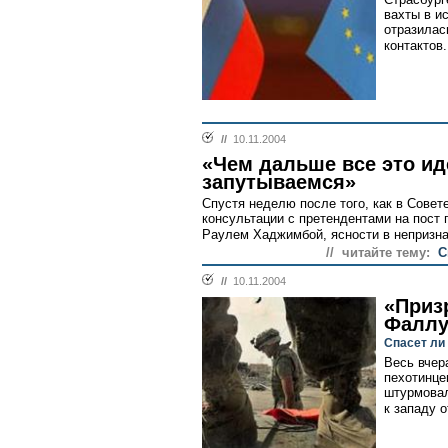
вахты в и
отразилас
контактов.
//
10.11.2004
«Чем дальше все это ид
запутываемся»
Cпустя неделю после того, как в Совет
консультации с претендентами на пост
Раулем Хаджимбой, ясности в непризнан
// читайте тему:
С
//
10.11.2004
«Приз
Фалл
Спасет ли
Весь вчер
пехотинце
штурмовал
к западу о