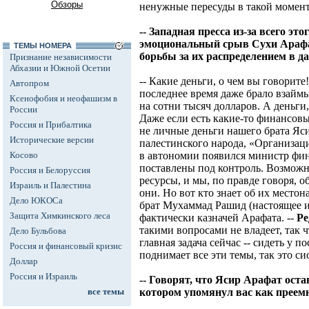
Обзоры
ненужные пересуды в такой момент
-- Западная пресса из-за всего эт
эмоциональный срыв Сухи Арафат 
ТЕМЫ НОМЕРА
борьбы за их распределением в д
Признание независимости
Абхазии и Южной Осетии
-- Какие деньги, о чем вы говорите!
Автопром
последнее время даже брало взаймы
Ксенофобия и неофашизм в
на сотни тысяч долларов. А деньги,
России
Даже если есть какие-то финансовые
Россия и Прибалтика
не личные деньги нашего брата Яси
Исторические версии
палестинского народа, «Организац
Косово
в автономии появился министр фин
поставлены под контроль. Возможн
Россия и Белоруссия
ресурсы, и мы, по правде говоря, о
Израиль и Палестина
они. Но вот кто знает об их место
Дело ЮКОСа
брат Мухаммад Рашид (настоящее и
Защита Химкинского леса
фактически казначей Арафата. --
Ре
такими вопросами не владеет, так ч
Дело Бульбова
главная задача сейчас -- сидеть у п
Россия и финансовый кризис
поднимает все эти темы, так это с
Доллар
Россия и Израиль
-- Говорят, что Ясир Арафат ост
все темы
котором упомянул вас как преемн