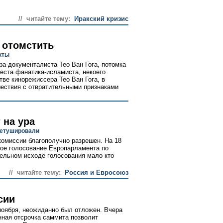
// читайте тему:
Иракский кризис
 отомстить
кты
а-документалиста Тео Ван Гога, потомка
еста фанатика-исламиста, некоего
ве кинорежиссера Тео Ван Гога, в
ествия с отвратительными признаками
 на ура
ретушировали
омиссии благополучно разрешен. На 18
ное голосование Европарламента по
ельном исходе голосования мало кто
// читайте тему:
Россия и Евросоюз
сии
ноября, неожиданно был отложен. Вчера
нная отсрочка саммита позволит