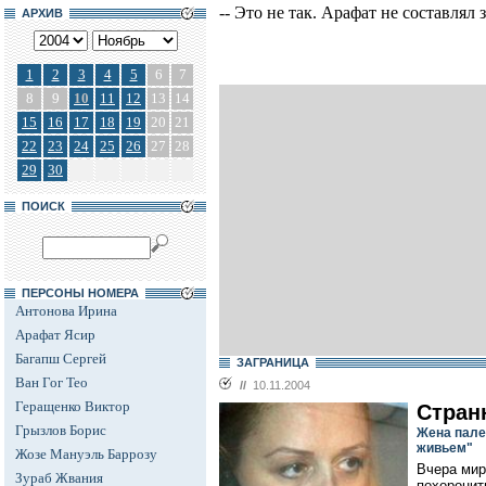
-- Это не так. Арафат не составлял
АРХИВ
1
2
3
4
5
6
7
8
9
10
11
12
13
14
15
16
17
18
19
20
21
22
23
24
25
26
27
28
29
30
ПОИСК
ПЕРСОНЫ НОМЕРА
Антонова Ирина
Арафат Ясир
Багапш Сергей
ЗАГРАНИЦА
Ван Гог Тео
//
10.11.2004
Геращенко Виктор
Стран
Грызлов Борис
Жена пале
живьем"
Жозе Мануэль Баррозу
Вчера мир
Зураб Жвания
похоронит