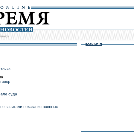
/
поиск
 точка
ок
иговор
зале суда
ане зачитали показания военных