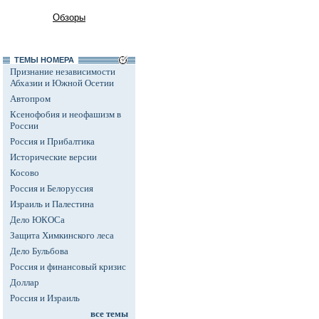
Обзоры
ТЕМЫ НОМЕРА
Признание независимости
Абхазии и Южной Осетии
Автопром
Ксенофобия и неофашизм в
России
Россия и Прибалтика
Исторические версии
Косово
Россия и Белоруссия
Израиль и Палестина
Дело ЮКОСа
Защита Химкинского леса
Дело Бульбова
Россия и финансовый кризис
Доллар
Россия и Израиль
все темы