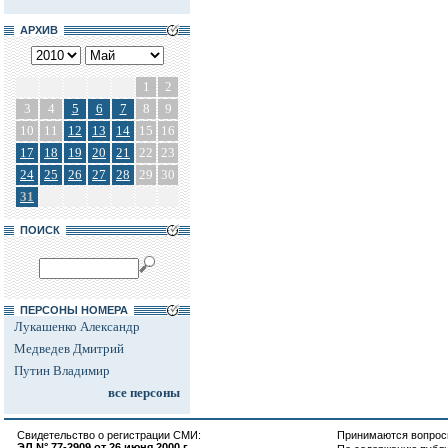
АРХИВ
1
2
3
4
5
6
7
8
9
10
11
12
13
14
15
16
17
18
19
20
21
22
23
24
25
26
27
28
29
30
31
ПОИСК
ПЕРСОНЫ НОМЕРА
Лукашенко Александр
Медведев Дмитрий
Путин Владимир
все персоны
Свидетельство о регистрации СМИ:
Принимаются вопросы
ЭЛ N° 77-2909 от 26 июня 2000 г