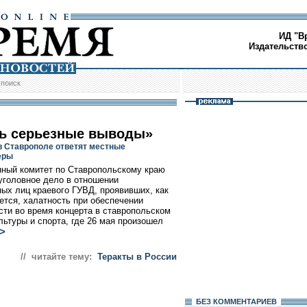
ИД "В
Издательств
/
поиск
ь серьезные выводы»
 в Ставрополе ответят местные
еры
ный комитет по Ставропольскому краю
уголовное дело в отношении
ых лиц краевого ГУВД, проявивших, как
ется, халатность при обеспечении
сти во время концерта в ставропольском
льтуры и спорта, где 26 мая произошел
>
// читайте тему:
Теракты в России
БЕЗ КОМMЕНТАРИЕВ