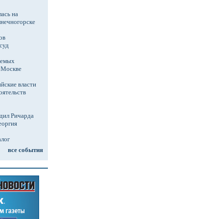
ась на
лнечногорске
ов
суд
аемых
в Москве
йские власти
оятельств
дил Ричарда
еоргия
алог
все события