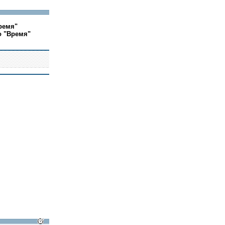
ремя"
о "Время"