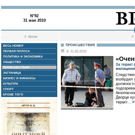
N°92
31 мая 2010
//
Архив
/
ПРОИСШЕСТВИЯ
ВЕСЬ НОМЕР
ПЕРВАЯ ПОЛОСА
//
31.05.2010
ПОЛИТИКА И ЭКОНОМИКА
«Очен
ОБЩЕСТВО
За теракт
ПРОИСШЕСТВИЯ
милицион
ЗАГРАНИЦА
Следствен
БИЗНЕС И ФИНАНСЫ
возбудил 
должностн
КУЛЬТУРА
подозрева
СПОРТ
безопасно
КРОМЕ ТОГО
Дворце ку
>
теракт...