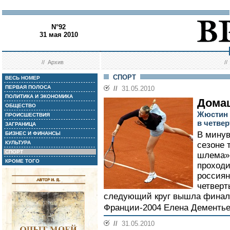
N°92
31 мая 2010
//
Архив
/
СПОРТ
ВЕСЬ НОМЕР
ПЕРВАЯ ПОЛОСА
//
31.05.2010
ПОЛИТИКА И ЭКОНОМИКА
Дома
ОБЩЕСТВО
Жюстин 
ПРОИСШЕСТВИЯ
в четве
ЗАГРАНИЦА
В минув
БИЗНЕС И ФИНАНСЫ
КУЛЬТУРА
сезоне 
СПОРТ
шлема» 
КРОМЕ ТОГО
проходи
россиян
четверт
следующий круг вышла финали
Франции-2004 Елена Дементье
//
31.05.2010