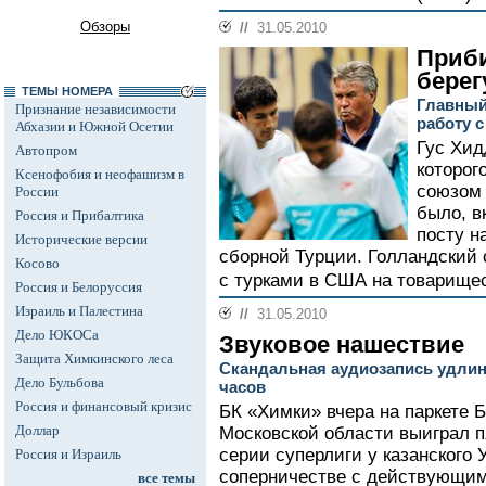
Обзоры
//
31.05.2010
Приби
берег
ТЕМЫ НОМЕРА
Главный
Признание независимости
работу 
Абхазии и Южной Осетии
Гус Хид
Автопром
которог
Ксенофобия и неофашизм в
союзом
России
было, в
Россия и Прибалтика
посту н
Исторические версии
сборной Турции. Голландский
Косово
с турками в США на товарищес
Россия и Белоруссия
Израиль и Палестина
//
31.05.2010
Дело ЮКОСа
Звуковое нашествие
Защита Химкинского леса
Скандальная аудиозапись удлин
Дело Бульбова
часов
Россия и финансовый кризис
БК «Химки» вчера на паркете 
Доллар
Московской области выиграл 
серии суперлиги у казанского 
Россия и Израиль
соперничестве с действующи
все темы