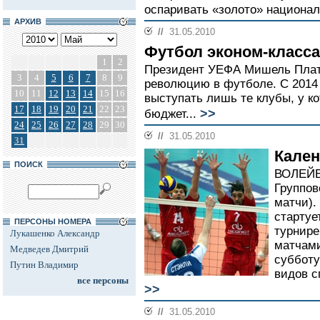
оспаривать «золото» национал
АРХИВ
//
31.05.2010
Футбол эконом-класса
1
2
Президент УЕФА Мишель Плат
3
4
5
6
7
8
9
революцию в футболе. С 2014 
10
11
12
13
14
15
16
выступать лишь те клубы, у к
17
18
19
20
21
22
23
>>
бюджет...
24
25
26
27
28
29
30
//
31.05.2010
31
Кален
ПОИСК
ВОЛЕЙБО
Группов
матчи).
стартуе
ПЕРСОНЫ НОМЕРА
турнире
Лукашенко Александр
матчами
Медведев Дмитрий
субботу
Путин Владимир
видов с
все персоны
>>
//
31.05.2010