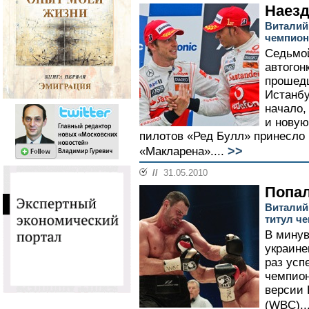
Наез
Виталий 
чемпион
Седьмой
автогон
прошедш
Истанбу
начало
и новую
пилотов «Ред Булл» принесло
>>
«Макларена»....
//
31.05.2010
Попал
Виталий
титул ч
В минув
украине
раз усп
чемпион
версии 
(WBC)..