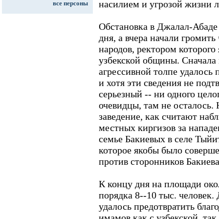
насилием и угрозой жизни л
все персоны
Обстановка в Джалал-Абаде 
дня, а вчера начали громит
народов, ректором которого 
узбекской общины. Сначала 
агрессивной толпе удалось 
и хотя эти сведения не подт
серьезный -- ни одного цело
очевидцы, там не осталось.
заведение, как считают наб
местных киргизов за напад
семье Бакиевых в селе Тыйи
которое якобы было соверш
против сторонников Бакиева
К концу дня на площади око
порядка 8--10 тыс. человек
удалось предотвратить бла
имамов как с узбекской, так