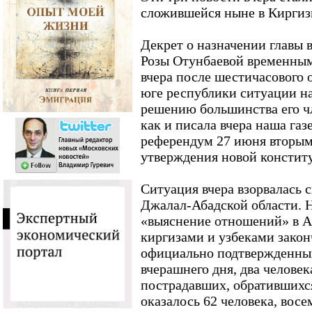
сложившейся ныне в Киргиз
Декрет о назначении главы 
Розы Отунбаевой временным
вчера после шестичасового
юге республики ситуации на
решению большинства его чл
как и писала вчера наша газ
референдум 27 июня вторым
утверждения новой констит
Ситуация вчера взорвалась с
Джалал-Абадской области. 
«выяснение отношений» в 
киргизами и узбеками зако
официально подтвержденны
вчерашнего дня, два человек
пострадавших, обратившихс
оказалось 62 человека, восе