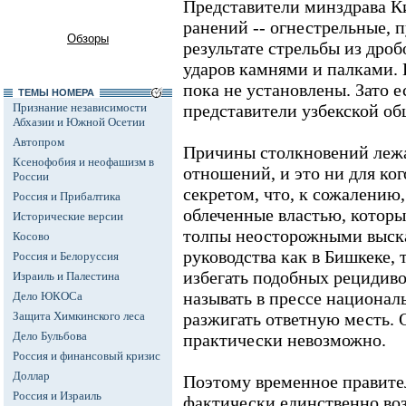
Представители минздрава Ки
ранений -- огнестрельные, 
Обзоры
результате стрельбы из дроб
ударов камнями и палками. 
пока не установлены. Зато е
ТЕМЫ НОМЕРА
Признание независимости
представители узбекской о
Абхазии и Южной Осетии
Автопром
Причины столкновений лежа
Ксенофобия и неофашизм в
отношений, и это ни для ког
России
секретом, что, к сожалению
Россия и Прибалтика
облеченные властью, которы
Исторические версии
толпы неосторожными выска
Косово
руководства как в Бишкеке, 
Россия и Белоруссия
избегать подобных рецидивов
Израиль и Палестина
называть в прессе национал
Дело ЮКОСа
Защита Химкинского леса
разжигать ответную месть. 
Дело Бульбова
практически невозможно.
Россия и финансовый кризис
Доллар
Поэтому временное правите
Россия и Израиль
фактически единственно во