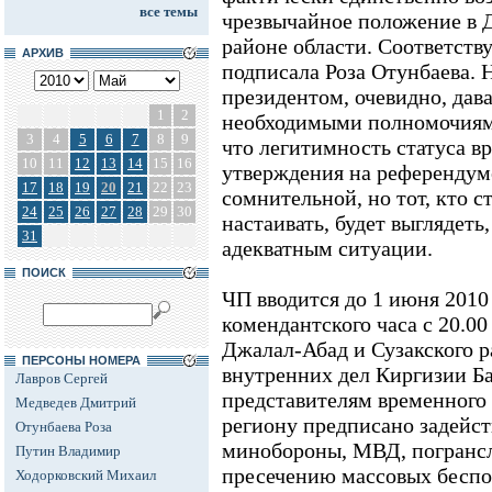
все темы
чрезвычайное положение в 
районе области. Соответств
АРХИВ
подписала Роза Отунбаева. 
президентом, очевидно, дав
1
2
необходимыми полномочиями
3
4
5
6
7
8
9
что легитимность статуса в
10
11
12
13
14
15
16
утверждения на референдум
17
18
19
20
21
22
23
сомнительной, но тот, кто с
24
25
26
27
28
29
30
настаивать, будет выглядеть,
31
адекватным ситуации.
ПОИСК
ЧП вводится до 1 июня 2010
комендантского часа с 20.00
Джалал-Абад и Сузакского р
ПЕРСОНЫ НОМЕРА
внутренних дел Киргизии Б
Лавров Сергей
представителям временного
Медведев Дмитрий
региону предписано задейст
Отунбаева Роза
минобороны, МВД, погранс
Путин Владимир
пресечению массовых беспо
Ходорковский Михаил