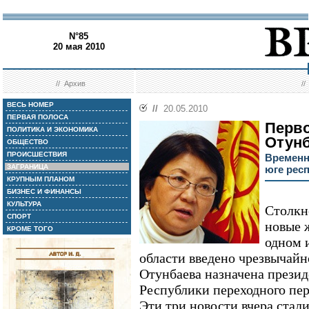
N°85
20 мая 2010
//
Архив
/
ВЕСЬ НОМЕР
//
20.05.2010
ПЕРВАЯ ПОЛОСА
Перво
ПОЛИТИКА И ЭКОНОМИКА
Отун
ОБЩЕСТВО
ПРОИСШЕСТВИЯ
Временн
ЗАГРАНИЦА
юге рес
КРУПНЫМ ПЛАНОМ
БИЗНЕС И ФИНАНСЫ
КУЛЬТУРА
Столкн
СПОРТ
новые 
КРОМЕ ТОГО
одном 
области введено чрезвычайн
Отунбаева назначена прези
Республики переходного пери
Эти три новости вчера ста