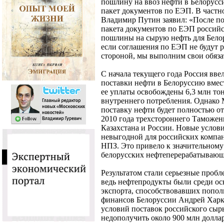
пошлину на ввоз нефти в Белорусс
пакет документов по ЕЭП. В частно
Владимир Путин заявил: «После п
пакета документов по ЕЭП российс
пошлины на сырую нефть для Белор
если соглашения по ЕЭП не будут
стороной, мы выполним свои обяза
С начала текущего года Россия вв
поставки нефти в Белоруссию вмес
ее уплаты освобождены 6,3 млн тон
внутреннего потребления. Однако 
поставку нефти будет полностью от
2010 года трехстороннего Таможен
Казахстана и России. Новые услов
невыгодной для российских компан
НПЗ. Это привело к значительному
белорусских нефтеперерабатывающи
Результатом стали серьезные пробл
ведь нефтепродукты были среди ос
экспорта, способствовавших попол
финансов Белоруссии Андрей Харко
условий поставок российского сыр
недополучить около 900 млн долла