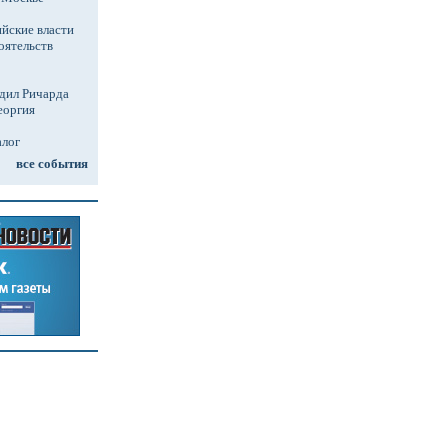
йские власти
оятельств
дил Ричарда
еоргия
алог
все события