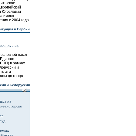
ить свое
Европейский
й Югославии
та имеют
ения с 2004 года
итуация в Сербии
 пошлин на
 основной пакет
 Единого
(ЕЭП) в рамках
лоруссии и
то эти
аны до конца
сия и Белоруссия
ась на
лнечногорске
ов
суд
аемых
в Москве