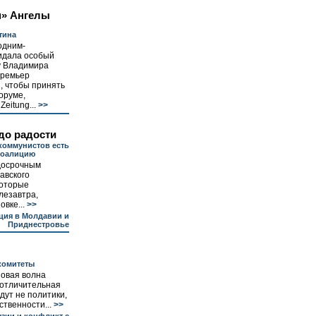
м» Ангелы
тина
одним-
идала особый
у Владимира
премьер
, чтобы принять
оруме,
eitung...
>>
до радости
коммунистов есть
коалицию
досрочным
авского
которые
лезавтра,
вке...
>>
ция в Молдавии и
Приднестровье
комитеты
новая волна
 отличительная
удут не политики,
твенности...
>>