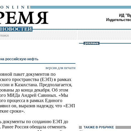
ИД "В
Издательств
/
поиск
 на российскую нефть
версия для печати
овной пакет документов по
кого пространства (ЕЭП) в рамках
ссии и Казахстана. Предполагается,
рованы до конца декабря. Об этом
ского МИДа Андрей Савиных. «Мы
го процесса в рамках Единого
заявил он, выразив надежду, что «ЕЭП
ткие сроки».
ь документы по созданию ЕЭП до
. Ранее Россия обещала отменить
ТАКЖЕ В РУБРИКЕ