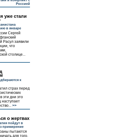
узии и конфликт с
Россией
я уже стали
»
анистана
сию в январе
ссии Сергей
афганский
й Расул заявили
ции, что
ами,
кой столице...
д
м
дбираются к
атил страх перед
ристических
в эти дни это
ц наступает
ство...
>>
ся о жертвах
атия пойдут в
ез примирение
траны пытаются
ничать для того,