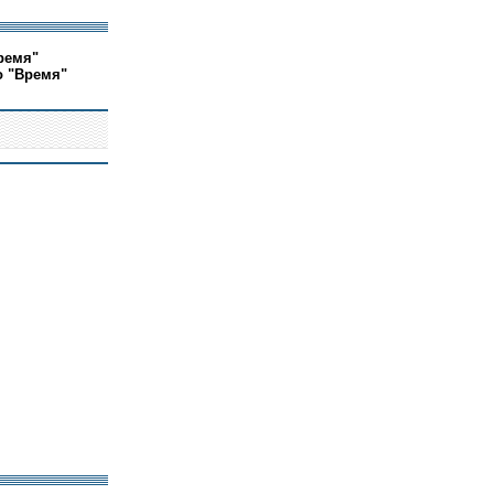
ремя"
о "Время"