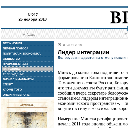
N°217
26 ноября 2010
//
Архив
/
ВЕСЬ НОМЕР
//
26.11.2010
ПЕРВАЯ ПОЛОСА
Лидер интеграции
ПОЛИТИКА И ЭКОНОМИКА
Белоруссия надеется на отмену пошлин
ОБЩЕСТВО
ПРОИСШЕСТВИЯ
ЗАГРАНИЦА
Минск до конца года подпишет осн
ТЕЛЕВИДЕНИЕ
формированию Единого экономичес
БИЗНЕС И ФИНАНСЫ
Таможенного союза России, Белору
СПОРТ
что эти документы будут ратифици
КРОМЕ ТОГО
сообщил вчера секретарь белорус
ЭНЕРГИЯ ЕВРОПЫ
становимся лидером интеграционно
экономического пространства», -- 
вступит в силу в максимально коро
Намерение Минска ратифицироват
начала 2011 года вполне объяснимо