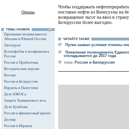
Чтобы поддержать нефтеперерабат
поставки нефти из Венесуэлы на б
Обзоры
возвращение льгот на ввоз в стран
Белоруссии более выгодно.
ТЕМЫ НОМЕРА
Признание независимости
Абхазии и Южной Осетии
ЧИТАЙТЕ ТАКЖЕ
Путин назвал условия отмены н
Автопром
Ксенофобия и неофашизм в
Появление полноценного Единого
откладывается до 2017 года
России
Россия и Прибалтика
тема:
Россия и Белоруссия
Исторические версии
Косово
Россия и Белоруссия
Израиль и Палестина
Дело ЮКОСа
Защита Химкинского леса
Дело Бульбова
Россия и финансовый кризис
Доллар
Россия и Израиль