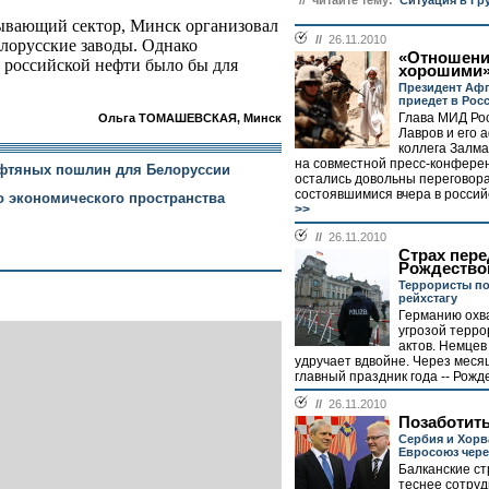
// читайте тему:
Ситуация в Гр
ывающий сектор, Минск организовал
//
26.11.2010
елорусские заводы. Однако
«Отношени
у российской нефти было бы для
хорошими
Президент Афг
приедет в Рос
Глава МИД Ро
Ольга ТОМАШЕВСКАЯ, Минск
Лавров и его 
коллега Залма
на совместной пресс-конферен
ефтяных пошлин для Белоруссии
остались довольны переговор
состоявшимися вчера в российс
 экономического пространства
>>
//
26.11.2010
Страх пере
Рождество
Террористы по
рейхстагу
Германию охв
угрозой терро
актов. Немцев 
удручает вдвойне. Через меся
главный праздник года -- Рожде
//
26.11.2010
Позаботить
Сербия и Хорв
Евросоюз чер
Балканские с
теснее сотруд