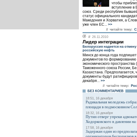
чтобы приблиз
вступление в 
союз. Среди республик бывше
статус официального кандида
Македония и Хорватия, а Слов
уже член ЕС...
>>
// читайте тему:
С
//
26.11.2010
Лидер интеграции
Белоруссия надеется на отмену
российскую нефть
Минск до конца года подпишет
документов по формированию
экономического пространства 
Таможенного союза России, Бе
Казахстана. Предполагается, ч
документы будут ратифициров
декабря...
>>
// читайте тему:
Рос
БЕЗ КОМMЕНТАРИЕВ
18:51, 16 декабря
Радикальная молодежь собрал
площади в подмосковном Со
18:32, 16 декабря
Путин отверг упреки адвокат
Ходорковского в давлении на 
17:58, 16 декабря
Задержан один из предполаг
организаторов беспорядков 