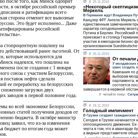
ию после того, как Минск одобрит
//
26.11.2010
сти, в октябре российский премьер
«Некоторый скептициз
Меркель
одписания и ратификации всего
В Германии ждут Владимира Пу
кая сторона отменит все вывозные
Канцлер ФРГ Ангела Меркель 
уссии. Это будет исполнено... Даже
единственным замечанием пр
 ратифицированы российской
характер сегодняшнему визит
Путина в Берлин. Российский 
тельства».
приезжает в столицу Германии
участие в ежегодном бизнес-ф
ела стопроцентную пошлину на
организованном Sueddeutsche Z
то действовавшей ранее льготной. От
//
26.11.2010
н, которые используются для
От печали 
Минск надеялся, что пошлина на
У молдавских 
менена после создания с 1 января
шанс создать 
Кампания по 
ного союза с участием Белоруссии,
выборам молд
ия поставок нефти сделали
парламента, 
ий ее переработку на белорусских
состоятся пос
завершается в нервной обстано
 снижению загрузки двух
// читайте тему:
Ситуа
х заводов в первой половине года.
//
26.11.2010
емы во всей экономике Белоруссии,
Голодный импичмент
новных статей получения доходов от
В Грузии создают гражданские 
нению бюджета. В октябре министр
Сегодня в Грузии начинается 
вец заявил, что из-за изменения
оппозиционного движения. Ее
ья бюджет по итогам года может
черта в том, что в авангарде б
а видные представители общес
ров.